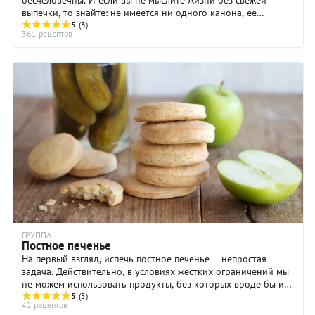
бесчеловечны. И если вы не мыслите жизни без свежей
выпечки, то знайте: не имеется ни одного канона, ее
запрещающего. Конечно, постная выпечка не ...
5
(3)
361 рецептов
ГРУППА
Постное печенье
На первый взгляд, испечь постное печенье – непростая
задача. Действительно, в условиях жёстких ограничений мы
не можем использовать продукты, без которых вроде бы и
не испечь вкусного ...
5
(5)
42 рецептов