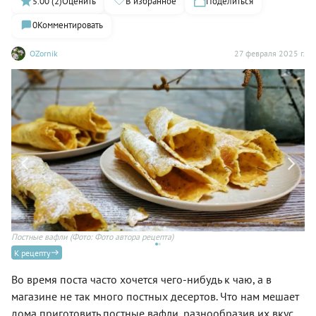
5.00 (2)
Оценить
В избранное
Поделиться
0
Комментировать
OZornik
27 февраля 2025 г.
Постные вафли
(Фото: Фото автора рецепта)
По
К рецепту
Во время поста часто хочется чего-нибудь к чаю, а в
магазине не так много постных десертов. Что нам мешает
дома приготовить постные вафли, разнообразив их вкус