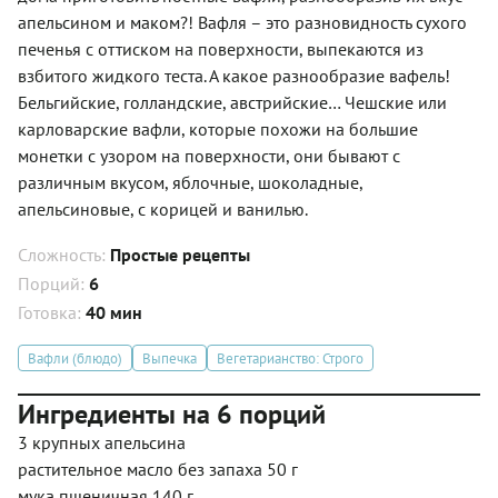
апельсином и маком?! Вафля – это разновидность сухого
печенья с оттиском на поверхности, выпекаются из
взбитого жидкого теста. А какое разнообразие вафель!
Бельгийские, голландские, австрийские… Чешские или
карловарские вафли, которые похожи на большие
монетки с узором на поверхности, они бывают с
различным вкусом, яблочные, шоколадные,
апельсиновые, с корицей и ванилью.
Сложность:
Простые рецепты
Порций:
6
Готовка:
40 мин
Вафли (блюдо)
Выпечка
Вегетарианство: Строго
Ингредиенты на 6 порций
3 крупных апельсина
растительное масло без запаха 50 г
мука пшеничная 140 г