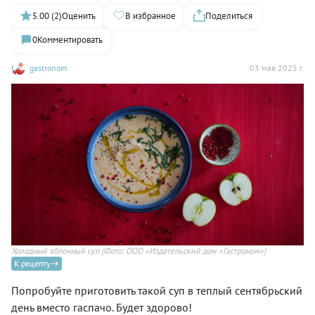
5.00 (2)
Оценить
В избранное
Поделиться
0
Комментировать
gastronom
03 мая 2025 г.
Холодный яблочный суп
(Фото: ООО «Издательский дом «Гастроном»)
К рецепту
Попробуйте приготовить такой суп в теплый сентябрьский
день вместо гаспачо. Будет здорово!