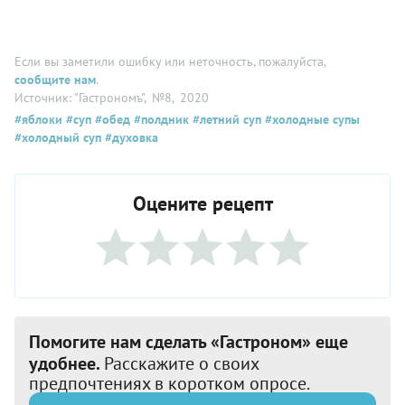
Если вы заметили ошибку или неточность, пожалуйста,
сообщите нам
.
Источник: "Гастрономъ"
, №8
, 2020
#яблоки
#суп
#обед
#полдник
#летний суп
#холодные супы
#холодный суп
#духовка
Оцените рецепт
Помогите нам сделать «Гастроном» еще
удобнее.
Расскажите о своих
предпочтениях в коротком опросе.