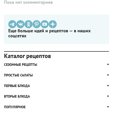
Пока нет комментариев
Еще больше идей и рецептов — в наших
соцсетях
Каталог рецептов
СЕЗОННЫЕ РЕЦЕПТЫ
Рецепты из капусты
ПРОСТЫЕ САЛАТЫ
Блюда с картошкой
Простые салаты
ПЕРВЫЕ БЛЮДА
Рецепты с грибами
Салат Оливье
Яблочные пироги
Щи
ВТОРЫЕ БЛЮДА
Салат Цезарь
Рецепты с клюквой
Борщ
Салат Нисуаз
Котлеты
ПОПУЛЯРНОЕ
Блюда из тыквы
Рассольник
Салат Мимоза
Плов