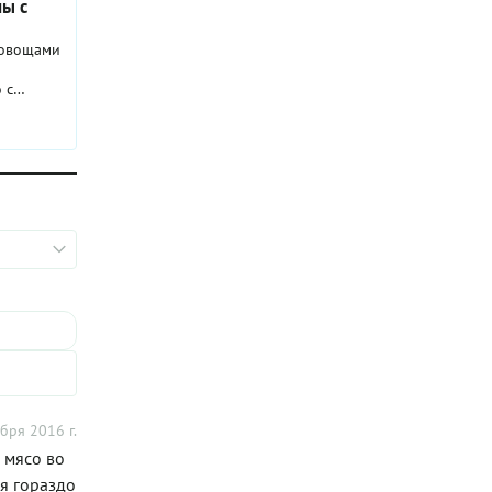
ны с
 овощами
 с
 просто
ра, все
е. Но
чается на
овка
 «ру для
 ее очень
т в
 раз, но
ежала в
д рукой.
бря 2016 г.
 мясо во
ся гораздо