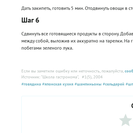
Дать закипеть, готовить 5 мин. Отодвинуть овощи в ст
Шаг 6
Сдвинуть все готовящиеся продукты в сторону. Доба
между собой, выложив их аккуратно на тарелки. На
побегами зеленого лука.
Если вы заметили ошибку или неточность, пожалуйста,
соо
Источник: "Школа гастронома"
, #1(5), 2004
#говядина
#японская кухня
#шампиньоны
#сельдерей
#шп