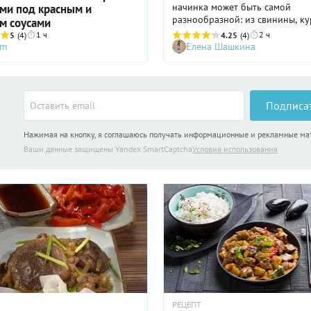
начинка может быть самой
ми под красным и
разнообразной: из свинины, ку
м соусами
рыбы, морепродуктов и овоще
1 ч
2 ч
5
(4)
4.25
(4)
Подаются со специальным соус
-m
Елена Шашкина
Подписа
Нажимая на кнопку, я соглашаюсь получать информационные и рекламные м
Ваши данные защищены Yandex SmartCaptcha
Условия использования
РЕЦЕПТ