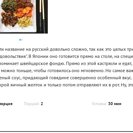
ти название на русский довольно сложно, так как это целых тр
удовольствия". В Японии оно готовится прямо на столе, на спец
напоминает швейцарское фондю. Прямо из этой кастрюли и едят
к можно тоньше, чтобы готовилось оно мгновенно. Но самое ва
соленый соус, придающий говядине совершенно особенный вкус.
рой яичный желток и только потом отправляют их в рот. Ну, эт
порция
Порций:
2
Готовка:
30 мин