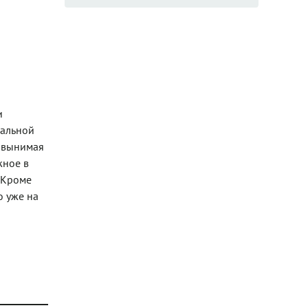
и
иальной
, вынимая
жное в
 Кроме
о уже на
2992.jpg