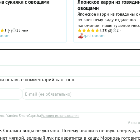
на сукияки с овощами
Японское карри из говяди
овощами
Японское карри из говядины с
по внешнему виду отдаленно
напоминает наше тушеное мясо
15 мин
2 ч
5
(4)
картошкой. И даже подается не
4.75
(8)
ronom
gastronom
так, а с рисом в качестве гарни
как мы любим — чтобы посытне
сам соус, конечно, весьма отли
вкус. В Японии продается загот
для карри, которая называется
карри», то есть загуститель. Но
просто приготовить за 20 мину
домашних условиях — можно на
и оставьте комментарий как гость
лучше сразу побольше, чтобы л
холодильнике и всегда была по
ны Yandex SmartCaptcha
Условия использования
9 октя
 Сколько воды не указано. Почему овощи в первую очередь, а
нет мягкой, зеленый лук привратится в кашу. Морковь готовит