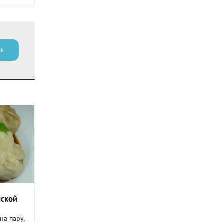
нской
на пару,