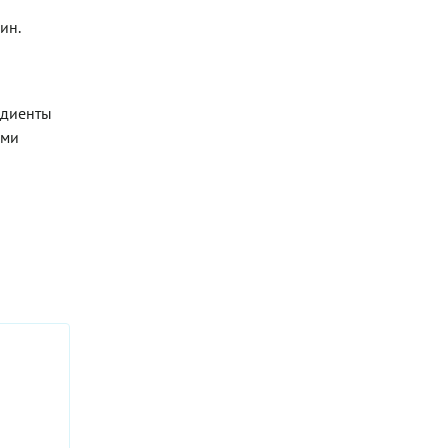
ин.
едиенты
ими