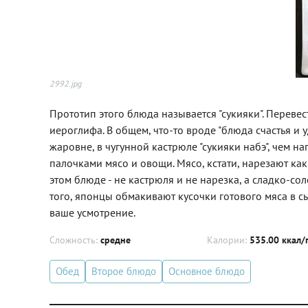
2992.jpg
Прототип этого блюда называется "сукияки". Перевес
иероглифа. В общем, что-то вроде "блюда счастья и 
жаровне, в чугунной кастрюле "сукияки набэ", чем 
палочками мясо и овощи. Мясо, кстати, нарезают ка
этом блюде - не кастрюля и не нарезка, а сладко-
того, японцы обмакивают кусочки готового мяса в сы
ваше усмотрение.
Сложность:
средне
Калории:
535.00 ккал/
Обед
Второе блюдо
Основное блюдо