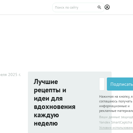
еля 2025 г.
Лучшие
Подписать
рецепты и
идеи для
Нажимая на кнопку, я
соглашаюсь получать
вдохновения
информационные и
рекламные материал
каждую
Ваши данные защищ
неделю
Yandex SmartCaptcha
Условия использован