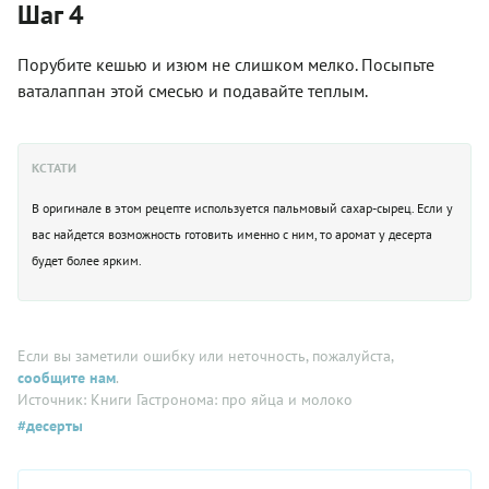
Шаг 4
Порубите кешью и изюм не слишком мелко. Посыпьте
ваталаппан этой смесью и подавайте теплым.
КСТАТИ
В оригинале в этом рецепте используется пальмовый сахар-сырец. Если у
вас найдется возможность готовить именно с ним, то аромат у десерта
будет более ярким.
Если вы заметили ошибку или неточность, пожалуйста,
сообщите нам
.
Источник: Книги Гастронома: про яйца и молоко
#десерты