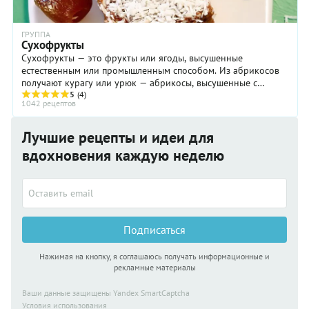
ГРУППА
Сухофрукты
Сухофрукты — это фрукты или ягоды, высушенные
естественным или промышленным способом. Из абрикосов
получают курагу или урюк — абрикосы, высушенные с
косточками, а из слив — чернослив. Такие фрукты, ...
5
(4)
1042 рецептов
Лучшие рецепты и идеи для
вдохновения каждую неделю
Подписаться
Нажимая на кнопку, я соглашаюсь получать информационные и
рекламные материалы
Ваши данные защищены Yandex SmartCaptcha
Условия использования