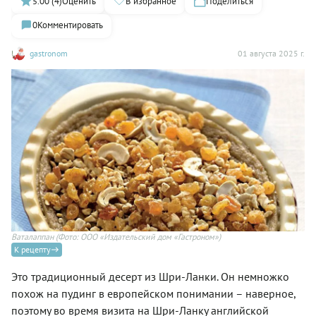
5.00 (4)
Оценить
В избранное
Поделиться
0
Комментировать
gastronom
01 августа 2025 г.
Ваталаппан
(Фото: ООО «Издательский дом «Гастроном»)
К рецепту
Это традиционный десерт из Шри-Ланки. Он немножко
похож на пудинг в европейском понимании – наверное,
поэтому во время визита на Шри-Ланку английской