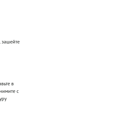
, зашейте
вьте в
Снимите с
уру