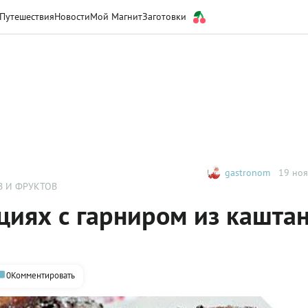
Путешествия
Новости
Мой Магнит
Заготовки
gastronom
19 ноя
В И ФРУКТОВ
ециях с гарниром из кашта
0
Комментировать