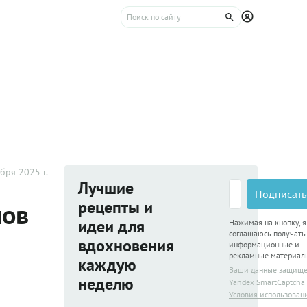
бря 2025 г.
Лучшие
Подписать
рецепты и
нов
идеи для
Нажимая на кнопку, я
соглашаюсь получать
вдохновения
информационные и
рекламные материал
каждую
Ваши данные защищ
неделю
Yandex SmartCaptcha
Условия использован