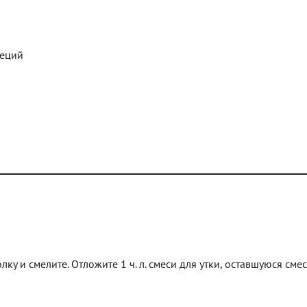
пеций
у и смелите. Отложите 1 ч. л. смеси для утки, оставшуюся смес