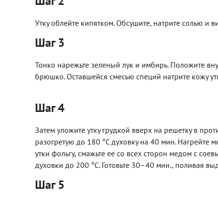
Шаг 2
Утку облейте кипятком. Обсушите, натрите солью и в
Шаг 3
Тонко нарежьте зеленый лук и имбирь. Положите вну
брюшко. Оставшейся смесью специй натрите кожу утк
Шаг 4
Затем уложите утку грудкой вверх на решетку в прот
разогретую до 180 °С духовку на 40 мин. Нагрейте м
утки фольгу, смажьте ее со всех сторон медом с сое
духовки до 200 °С. Готовьте 30–40 мин., поливая 
Шаг 5