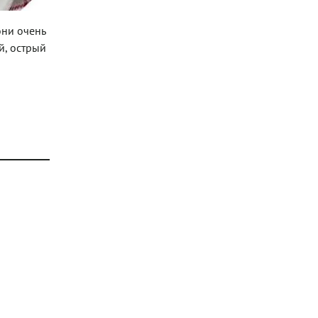
они очень
й, острый