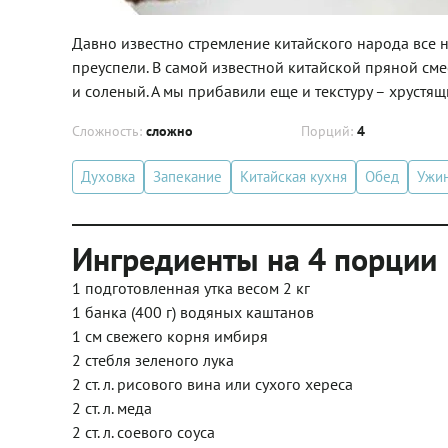
Давно известно стремление китайского народа все н
преуспели. В самой известной китайской пряной сме
и соленый. А мы прибавили еще и текстуру – хрустя
Сложность:
сложно
Порций:
4
Духовка
Запекание
Китайская кухня
Обед
Ужи
Ингредиенты на 4 порции
1 подготовленная утка весом 2 кг
1 банка (400 г) водяных каштанов
1 см свежего корня имбиря
2 стебля зеленого лука
2 ст. л. рисового вина или сухого хереса
2 ст. л. меда
2 ст. л. соевого соуса