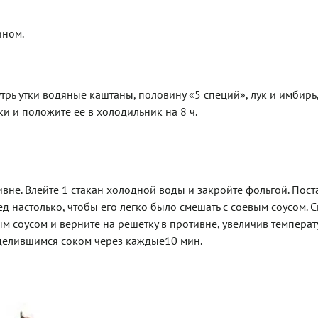
ином.
трь утки водяные каштаны, половину «5 специй», лук и имбирь
и и положите ее в холодильник на 8 ч.
ивне. Влейте 1 стакан холодной воды и закройте фольгой. Поста
ед настолько, чтобы его легко было смешать с соевым соусом. 
вым соусом и верните на решетку в противне, увеличив температ
выделившимся соком через каждые10 мин.