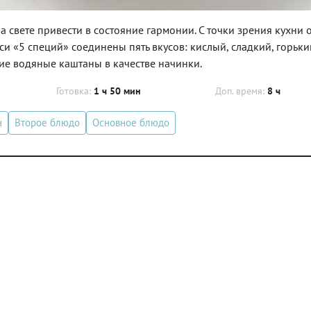
а свете привести в состояние гармонии. С точки зрения кухни 
си «5 специй» соединены пять вкусов: кислый, сладкий, горьки
щие водяные каштаны в качестве начинки.
Готовка:
1 ч 50 мин
Доп. время:
8 ч
н
Второе блюдо
Основное блюдо