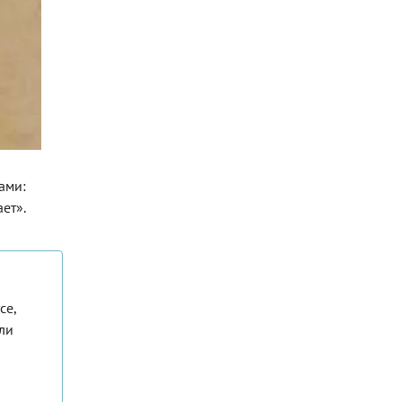
ами:
ет».
се,
ли