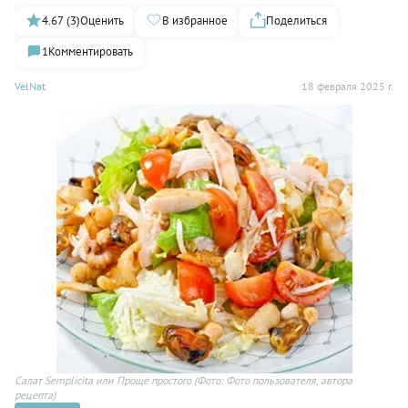
4.67 (3)
Оценить
В избранное
Поделиться
1
Комментировать
VelNat
18 февраля 2025 г.
Cалат Semplicita или Проще простого
(Фото: Фото пользователя, автора
рецепта)