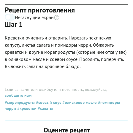
Рецепт приготовления
Негаснущий экран
Шаг 1
Креветки очистить и отварить. Нарезать пекинскую
капусту, листья салата и помидоры черри. Обжарить
креветки и другие морепродукты (которые имеются у вас)
в оливковом масле и соевом соусе. Посолить, поперчить.
Выложить салат на красивое блюдо.
Если вы заметили ошибку или неточность, пожалуйста,
сообщите нам
.
#морепродукты
#соевый соус
#оливковое масло
#помидоры
черри
#креветки
#салаты
Оцените рецепт