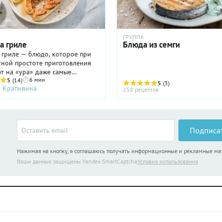
ГРУППА
а гриле
Блюда из семги
 гриле — блюдо, которое при
тной простоте приготовления
т на «ура» даже самые
6 мин
ые гурманы. И дело тут,
5
(14)
5
(3)
а Крапивина
 в самом главном ингредиенте:
258 рецептов
рыба гарантирует успех, даже
будете готовить ее без всяких
 Отношение к семге в нашей
ежное и трепетное! Ее
Подписа
т ласково «сёмушкой» и
ют эпитетом «красная», то
Нажимая на кнопку, я соглашаюсь получать информационные и рекламные м
расивая», «богатая». С такой
дрить не стоит: просто
Ваши данные защищены Yandex SmartCaptcha
Условия использования
стейки на решетку гриля и
арите. Если же вы решили
ить семгу дома, то лучше это
на пару или запечь. В любом
лавное — не пересушить рыбу,
я ее прелесть просто пропадет.