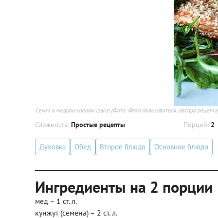
Семга в медово-соевом соусе
(Фото: Фото пользователя, автора рецепта
Сложность:
Простые рецепты
Порций:
2
Духовка
Обед
Второе блюдо
Основное блюдо
Ингредиенты на 2 порции
мед – 1 ст. л.
кунжут (семена) – 2 ст. л.