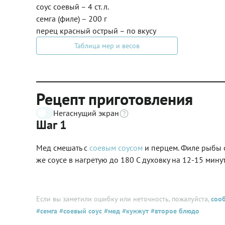
соус соевый – 4 ст. л.
семга (филе) – 200 г
перец красный острый – по вкусу
Таблица мер и весов
Рецепт приготовления
Негаснущий экран
Шаг 1
Мед смешать с
соевым соусом
и перцем. Филе рыбы о
же соусе в нагретую до 180 C духовку на 12-15 минут
Если вы заметили ошибку или неточность, пожалуйста,
соо
#семга
#соевый соус
#мед
#кунжут
#второе блюдо