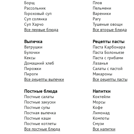
Борщ
Плов
Рассольник
Пельмени
Гороховый суп
Вареники
Суп солянка
Рагу
Суп Харчо
Тушеные овощи
Все первые блюда
Все вторые блюда
Выпечка
Рецепты пасты
Ватрушки
Паста Карбонара
Булочки
Паста Болоньезе
Кексы
Паста с грибами
Домашний хлеб
Лазанья
Пирожки
Салаты с пастой
Пироги
Макароны
Все рецепты выпечки
Все рецепты пасты
Постные блюда
Напитки
Постные салаты
Коктейли
Постные закуски
Морсы
Постные супы
Кофе
Постная выпечка
Лимонад
Постные каши
Компоты
Постные котлеты
Смузи
Все постные блюда
Все напитки