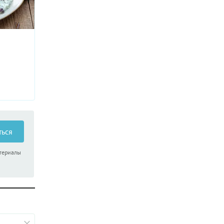
ться
атериалы