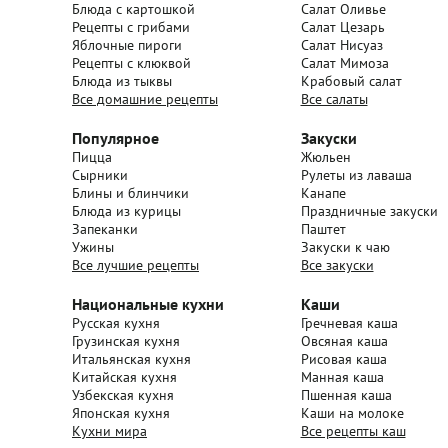
Блюда с картошкой
Салат Оливье
Рецепты с грибами
Салат Цезарь
Яблочные пироги
Салат Нисуаз
Рецепты с клюквой
Салат Мимоза
Блюда из тыквы
Крабовый салат
Все домашние рецепты
Все салаты
Популярное
Закуски
Пицца
Жюльен
Сырники
Рулеты из лаваша
Блины и блинчики
Канапе
Блюда из курицы
Праздничные закуски
Запеканки
Паштет
Ужины
Закуски к чаю
Все лучшие рецепты
Все закуски
Национальные кухни
Каши
Русская кухня
Гречневая каша
Грузинская кухня
Овсяная каша
Итальянская кухня
Рисовая каша
Китайская кухня
Манная каша
Узбекская кухня
Пшенная каша
Японская кухня
Каши на молоке
Кухни мира
Все рецепты каш