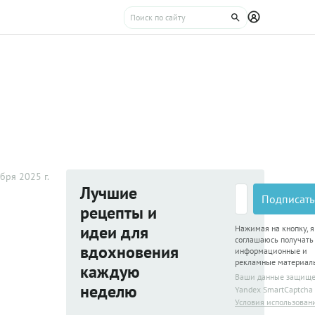
бря 2025 г.
Лучшие
Подписать
рецепты и
идеи для
Нажимая на кнопку, я
соглашаюсь получать
вдохновения
информационные и
рекламные материал
каждую
Ваши данные защищ
неделю
Yandex SmartCaptcha
Условия использован