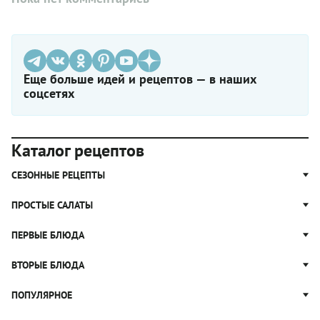
Еще больше идей и рецептов — в наших
соцсетях
Каталог рецептов
СЕЗОННЫЕ РЕЦЕПТЫ
Рецепты из капусты
ПРОСТЫЕ САЛАТЫ
Блюда с картошкой
Простые салаты
ПЕРВЫЕ БЛЮДА
Рецепты с грибами
Салат Оливье
Яблочные пироги
Щи
ВТОРЫЕ БЛЮДА
Салат Цезарь
Рецепты с клюквой
Борщ
Салат Нисуаз
Котлеты
ПОПУЛЯРНОЕ
Блюда из тыквы
Рассольник
Салат Мимоза
Плов