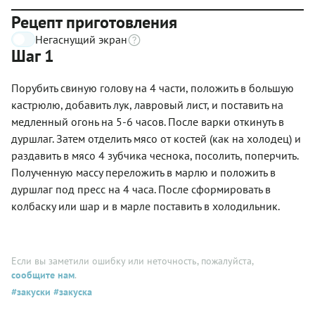
Рецепт приготовления
Негаснущий экран
Шаг 1
Порубить свиную голову на 4 части, положить в большую
кастрюлю, добавить лук, лавровый лист, и поставить на
медленный огонь на 5-6 часов. После варки откинуть в
дуршлаг. Затем отделить мясо от костей (как на холодец) и
раздавить в мясо 4 зубчика чеснока, посолить, поперчить.
Полученную массу переложить в марлю и положить в
дуршлаг под пресс на 4 часа. После сформировать в
колбаску или шар и в марле поставить в холодильник.
Если вы заметили ошибку или неточность, пожалуйста,
сообщите нам
.
#закуски
#закуска