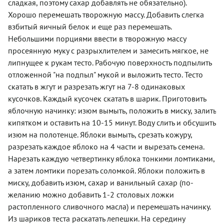
сладкая, поэтому сахар добавлять не обязательно).
Хорошо перемешать творожную массу. Добавить слегка
взбитый яичный белок и еще раз перемешать.
Небольшими порциями ввести в творожную массу
просеянную муку с разрыхлителем и замесить мягкое, не
липнущее к рукам тесто. Рабочую поверхность подпылить
отложенной "на подпыл" мукой и выложить тесто. Тесто
скатать в жгут и разрезать жгут на 7-8 одинаковых
кусочков. Каждый кусочек скатать в шарик. Приготовить
яблочную начинку: изюм вымыть, положить в миску, залить
кипятком и оставить на 10-15 минут. Воду слить и обсушить
изюм на полотенце. Яблоки вымыть, срезать кожуру,
разрезать каждое яблоко на 4 части и вырезать семена.
Нарезать каждую четвертинку яблока тонкими ломтиками,
а затем ломтики порезать соломкой. Яблоки положить в
миску, добавить изюм, сахар и ванильный сахар (по-
желанию можно добавить 1-2 столовых ложки
растопленного сливочного масла) и перемешать начинку.
Из шариков теста раскатать лепешки. На середину