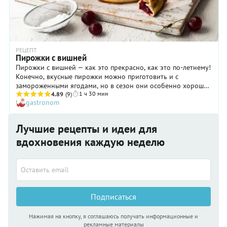
РЕЦЕПТ
Пирожки с вишней
Пирожки с вишней — как это прекрасно, как это по-летнему!
Конечно, вкусные пирожки можно приготовить и с
замороженными ягодами, но в сезон они особенно хороши.
1 ч 30 мин
Даже не знаем, что мы больше любим: пирожки с вишней в
4.89
(9)
gastronom
духовке или вареники с вишней. Но все-таки у пирожков
есть одно важное преимущество: их можно взять на работу
и угостить вечно голодных коллег. Лепить пирожки с вишней
Лучшие рецепты и идеи для
не у всех есть время, а вот минутка попить с ними чай —
вдохновения каждую неделю
всегда найдется!
Подписаться
Нажимая на кнопку, я соглашаюсь получать информационные и
рекламные материалы