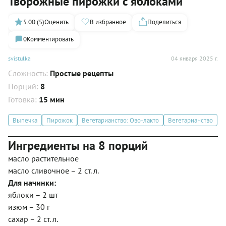
Творожные пирожки с яблоками
5.00 (5)
Оценить
В избранное
Поделиться
0
Комментировать
svistulka
04 января 2025 г.
Сложность:
Простые рецепты
Порций:
8
Готовка:
15 мин
Выпечка
Пирожок
Вегетарианство: Ово-лакто
Вегетарианство
Ингредиенты на 8 порций
масло растительное
масло сливочное – 2 ст. л.
Для начинки:
яблоки – 2 шт
изюм – 30 г
сахар – 2 ст. л.