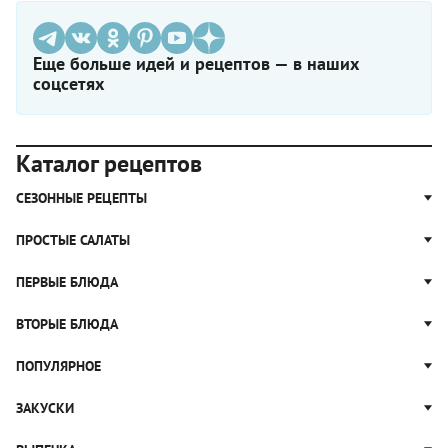
Еще больше идей и рецептов — в наших
соцсетях
Каталог рецептов
СЕЗОННЫЕ РЕЦЕПТЫ
Рецепты из капусты
ПРОСТЫЕ САЛАТЫ
Блюда с картошкой
Простые салаты
ПЕРВЫЕ БЛЮДА
Рецепты с грибами
Салат Оливье
Яблочные пироги
Щи
ВТОРЫЕ БЛЮДА
Салат Цезарь
Рецепты с клюквой
Борщ
Салат Нисуаз
Котлеты
ПОПУЛЯРНОЕ
Блюда из тыквы
Рассольник
Салат Мимоза
Плов
Гороховый суп
Пицца
ЗАКУСКИ
Крабовый салат
Пельмени
Суп солянка
Сырники
Вареники
Жюльен