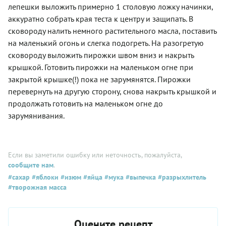
лепешки выложить примерно 1 столовую ложку начинки,
аккуратно собрать края теста к центру и защипать. В
сковороду налить немного растительного масла, поставить
на маленький огонь и слегка подогреть. На разогретую
сковороду выложить пирожки швом вниз и накрыть
крышкой. Готовить пирожки на маленьком огне при
закрытой крышке(!) пока не зарумянятся. Пирожки
перевернуть на другую сторону, снова накрыть крышкой и
продолжать готовить на маленьком огне до
зарумянивания.
Если вы заметили ошибку или неточность, пожалуйста,
сообщите нам
.
#сахар
#яблоки
#изюм
#яйца
#мука
#выпечка
#разрыхлитель
#творожная масса
Оцените рецепт