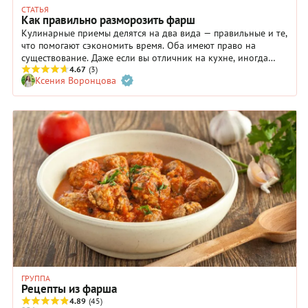
СТАТЬЯ
Как правильно разморозить фарш
Кулинарные приемы делятся на два вида — правильные и те,
что помогают сэкономить время. Оба имеют право на
существование. Даже если вы отличник на кухне, иногда
приходится хитрить, чтобы успеть, например, к приходу
4.67
(3)
Ксения Воронцова
внезапных гостей. С разморозкой фарша тоже самое. Есть
метод безопасный и щадящий, а есть быстрый, но с
нюансом. Рассказываем.
ГРУППА
Рецепты из фарша
4.89
(45)