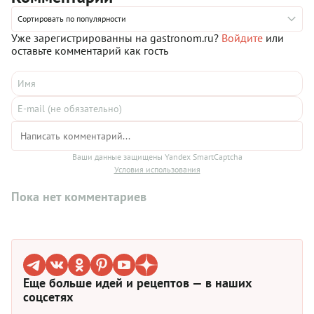
совершенно не пострадает, потому ваши близкие будут
Сортировать по популярности
очень довольны. Кстати, если в семье не очень любят
шпинат, просто не добавляйте его: «ракушки» с фаршем
Уже зарегистрированны на gastronom.ru?
Войдите
или
хороши и без него.
оставьте комментарий как гость
Ваши данные защищены Yandex SmartCaptcha
Условия использования
Пока нет комментариев
Еще больше идей и рецептов — в наших
соцсетях