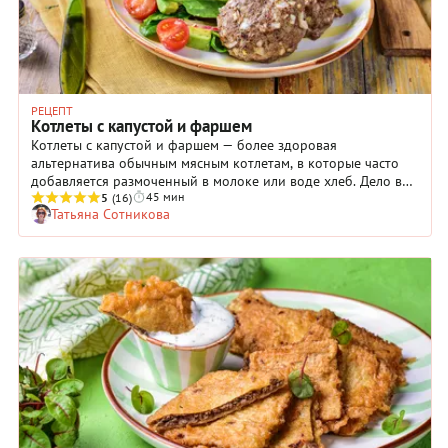
РЕЦЕПТ
Котлеты с капустой и фаршем
Котлеты с капустой и фаршем — более здоровая
альтернатива обычным мясным котлетам, в которые часто
добавляется размоченный в молоке или воде хлеб. Дело в
45 мин
том, что калорийность изделий с овощным «наполнителем»
5
(16)
Татьяна Сотникова
ниже, а усвояемость — лучше. К тому же капуста делает
котлеты более нежными (отлично разрыхляет фарш) и
одновременно — сочными. А еще она практически
незаметна в составе блюда! Поэтому даже если кто-то в
вашей семье не очень любит капусту, есть шанс, что
капустные котлеты с фаршем, приготовленные по нашему
рецепту, будут приняты благосклонно.