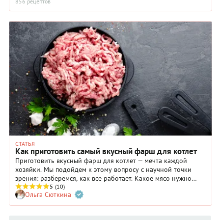
856 рецептов
СТАТЬЯ
Как приготовить самый вкусный фарш для котлет
Приготовить вкусный фарш для котлет — мечта каждой
хозяйки. Мы подойдем к этому вопросу с научной точки
зрения: разберемся, как все работает. Какое мясо нужно
выбрать для фарша, как правильно с ним работать и что
5
(10)
Ольга Сюткина
добавить для вкуса, пышности и румяной, аппетитной
корочки.