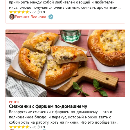
примирить между собой любителей овощей и любителей
мяса. Блюдо получается очень сытным, сочным, ароматным и
1 ч
вкусным. Настоящий кулинарный шедевр, который при этом
5
(5)
Евгения Леонова
готовится не слишком сложно! Цукини лучше выбирать не
слишком крупные, молодые, с нежной мякотью. Что касается
фарша, ориентируйтесь на свой вкус: сторонники
правильного питания, скорее всего, предпочтут птицу, а
«всеядные» и убежденные мясоеды — говядину. И
обязательно используйте пряности, обозначенные в рецепте:
они подобраны настолько удачно, что вы непременно
должны оценить этот «букет».
РЕЦЕПТ
Смаженки с фаршем по-домашнему
Белорусские смаженки с фаршем по-домашнему – это и
полноценное блюдо, и перекус, который можно взять с
собой хоть на работу, хоть на пикник. Что это вообще такое
1 ч
и откуда взялось? Часто за пределами Беларуси эти
5
(8)