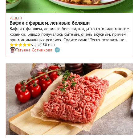
РЕЦЕПТ
Вафли с фаршем, ленивые беляши
Вафли с фаршем, ленивые беляши, когда-то готовили многие
хозяйки. Блюдо получалось сытным, очень вкусным, причем
при минимальных усилиях. Судите сами! Тесто готовить нет
50 мин
никакой необходимости: с его ролью отлично справляются
5
(6)
Татьяна Сотникова
вафельные коржи, которые перед жаркой обмакивают в
яичную смесь. Единственное, мы предлагаем сделать фарш
самостоятельно — так вы сможете регулировать его вкус и
состав по своему усмотрению. Но, если это вам
непринципиально, вы можете купить уже готовый фарш. Это,
безусловно, еще сократит процесс готовки. Итого на все про
все уйдет примерно полчаса, а результат приятно удивит
всю семью. Подробный рецепт приготовления вафель с
фаршем уже ждет вас ниже.