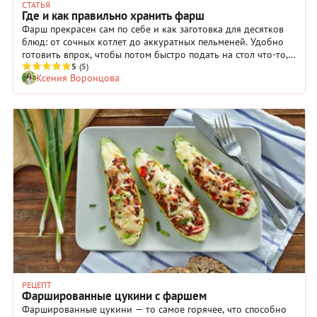
СТАТЬЯ
Где и как правильно хранить фарш
Фарш прекрасен сам по себе и как заготовка для десятков
блюд: от сочных котлет до аккуратных пельменей. Удобно
готовить впрок, чтобы потом быстро подать на стол что-то,
любимое всеми. Но сколько можно хранить фарш — с луком,
5
(5)
Ксения Воронцова
яйцом или без дополнений? Разбираемся с этим вопросом.
РЕЦЕПТ
Фаршированные цукини с фаршем
Фаршированные цукини — то самое горячее, что способно