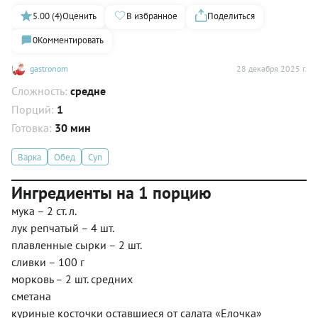
5.00 (4)
Оценить
В избранное
Поделиться
0
Комментировать
gastronom
28 декабря 2025 г.
Сложность:
средне
Порций:
1
Готовка:
30 мин
Варка
Обед
Суп
Ингредиенты на 1 порцию
мука – 2 ст. л.
лук репчатый – 4 шт.
плавленные сырки – 2 шт.
сливки – 100 г
морковь – 2 шт. средних
сметана
куриные косточки оставшиеся от салата «Елочка»