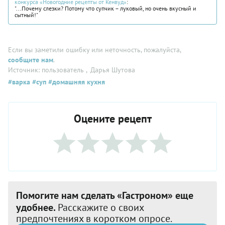
конкурса «Новогодние рецепты от Кенвуд»
:
"...Почему слезки? Потому что супчик – луковый, но очень вкусный и
сытный!"
Если вы заметили ошибку или неточность, пожалуйста,
сообщите нам
.
Источник: пользователь
, Дарья Шутова
#варка
#суп
#домашняя кухня
Оцените рецепт
Помогите нам сделать «Гастроном» еще
удобнее.
Расскажите о своих
предпочтениях в коротком опросе.