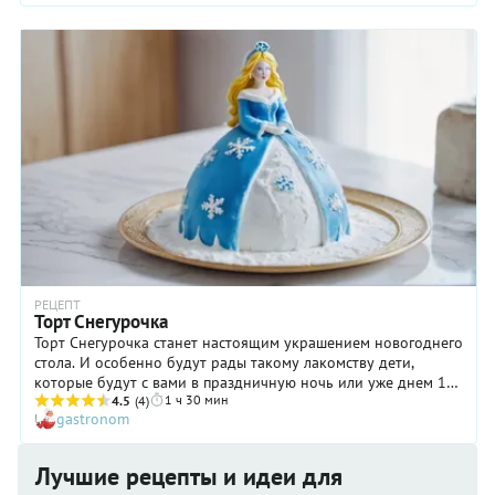
РЕЦЕПТ
Торт Снегурочка
Торт Снегурочка станет настоящим украшением новогоднего
стола. И особенно будут рады такому лакомству дети,
которые будут с вами в праздничную ночь или уже днем 1
1 ч 30 мин
января. Несмотря на то, что торт кажется очень сложным,
4.5
(4)
gastronom
это лишь иллюзия, которая создается за счет затейливого
декора. Мы уверены, что, если вы будете внимательно
следовать всем указаниям рецепта, то результатом
Лучшие рецепты и идеи для
останетесь довольны. Основу торта составляет обычный