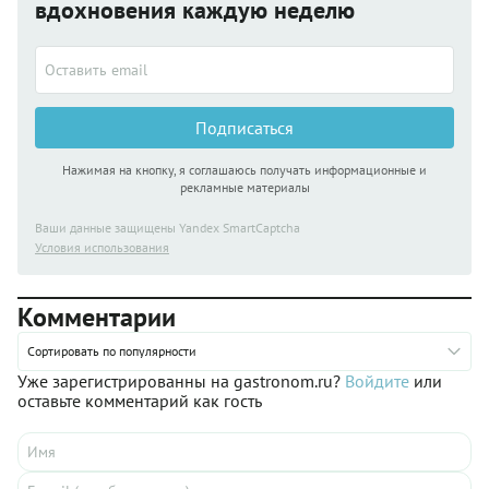
вдохновения каждую неделю
бисквит, а фигурка Снегурочки лепится из молотого печенья,
смешанного с маслом и сгущенкой. Финальный же вид этого
кондитерского шедевра зависит от ваших художественных
способностей. Стоит постараться!
Подписаться
Нажимая на кнопку, я соглашаюсь получать информационные и
рекламные материалы
Ваши данные защищены Yandex SmartCaptcha
Условия использования
Комментарии
Сортировать по популярности
Уже зарегистрированны на gastronom.ru?
Войдите
или
оставьте комментарий как гость