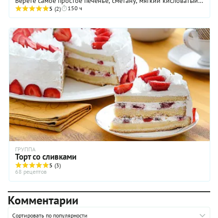
Берете самое простое печенье, сметану, мягкий кисловатый
150 ч
фрукт (в рецепте киви), какао ...
5
(2)
ГРУППА
Торт со сливками
5
(3)
68 рецептов
Комментарии
Сортировать по популярности