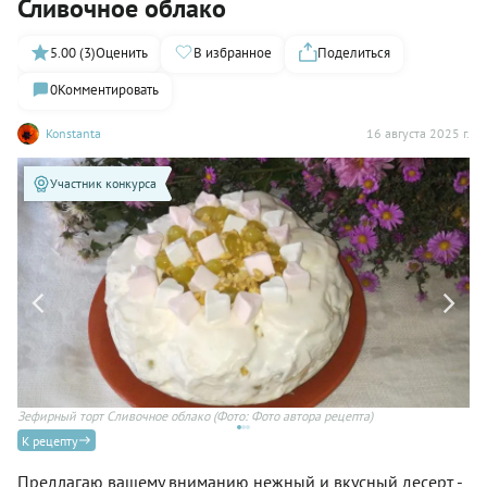
Сливочное облако
5.00 (3)
Оценить
В избранное
Поделиться
0
Комментировать
Konstanta
16 августа 2025 г.
Участник конкурса
Зефирный торт Сливочное облако
(Фото: Фото автора рецепта)
Зе
К рецепту
Предлагаю вашему вниманию нежный и вкусный десерт -