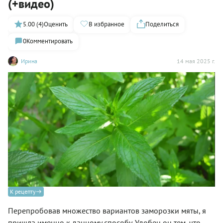
(+видео)
5.00 (4)
Оценить
В избранное
Поделиться
0
Комментировать
Ирина
14 мая 2025 г.
К рецепту
Перепробовав множество вариантов заморозки мяты, я
пришла именно к данному способу. Удобен он тем, что