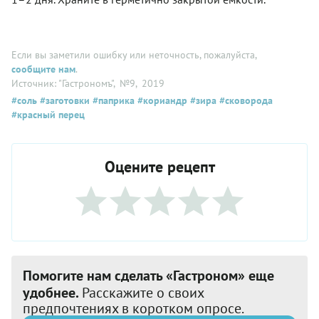
Если вы заметили ошибку или неточность, пожалуйста,
сообщите нам
.
Источник: "Гастрономъ"
, №9
, 2019
#соль
#заготовки
#паприка
#кориандр
#зира
#сковорода
#красный перец
Оцените рецепт
Помогите нам сделать «Гастроном» еще
удобнее.
Расскажите о своих
предпочтениях в коротком опросе.