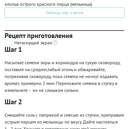
хлопья острого красного перца (мельница)
Таблица мер и весов
Рецепт приготовления
Негаснущий экран
Шаг 1
Насыпьте семена зиры и кориандра на сухую сковороду,
поставьте на среднеслабый огонь и обжаривайте,
потряхивая сковороду, пока семена не начнут издавать
аромат, примерно 2 мин. Переложите семена в ступку и
измельчите – но не слишком сильно.
Шаг 2
Смешайте соль с паприкой и смесью из ступки, приправьте
острым перцем из мельницы по вкусу. Дайте настояться
1–2 дня. Храните в герметично закрытой емкости.