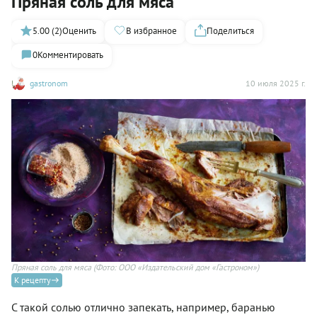
Пряная соль для мяса
5.00 (2)
Оценить
В избранное
Поделиться
0
Комментировать
gastronom
10 июля 2025 г.
Пряная соль для мяса
(Фото: ООО «Издательский дом «Гастроном»)
К рецепту
С такой солью отлично запекать, например, баранью