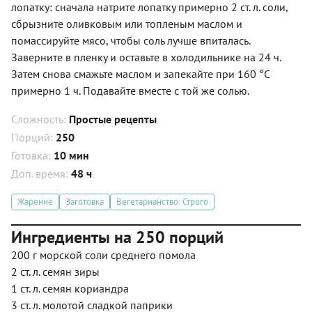
лопатку: сначала натрите лопатку примерно 2 ст. л. соли,
сбрызните оливковым или топленым маслом и
помассируйте мясо, чтобы соль лучше впиталась.
Заверните в пленку и оставьте в холодильнике на 24 ч.
Затем снова смажьте маслом и запекайте при 160 °С
примерно 1 ч. Подавайте вместе с той же солью.
Сложность:
Простые рецепты
Порций:
250
Готовка:
10 мин
Доп. время:
48 ч
Жарение
Заготовка
Вегетарианство: Строго
Ингредиенты на 250 порций
200 г морской соли среднего помола
2 ст. л. семян зиры
1 ст. л. семян кориандра
3 ст. л. молотой сладкой паприки