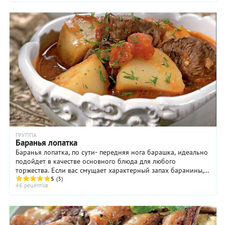
ГРУППА
Баранья лопатка
Баранья лопатка, по сути- передняя нога барашка, идеально
подойдет в качестве основного блюда для любого
торжества. Если вас смущает характерный запах баранины,
то имейте ввиду, что его ...
5
(3)
46 рецептов