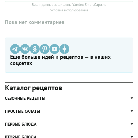
Ваши данные защищены Yandex SmartCaptcha
Условия использования
Пока нет комментариев
Еще больше идей и рецептов — в наших
соцсетях
Каталог рецептов
СЕЗОННЫЕ РЕЦЕПТЫ
Рецепты из капусты
ПРОСТЫЕ САЛАТЫ
Блюда с картошкой
Простые салаты
ПЕРВЫЕ БЛЮДА
Рецепты с грибами
Салат Оливье
Яблочные пироги
Щи
ВТОРЫЕ БЛЮДА