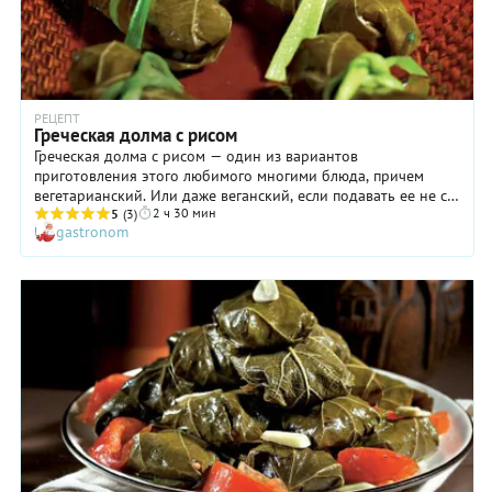
РЕЦЕПТ
Греческая долма с рисом
Греческая долма с рисом — один из вариантов
приготовления этого любимого многими блюда, причем
вегетарианский. Или даже веганский, если подавать ее не с
2 ч 30 мин
соусом авголемоно, в состав которого входят яйца, а,
5
(3)
gastronom
например, с постным майонезом. Получается же такая долма
не менее вкусной, чем традиционная, что с удовольствием
подтверждают все, кто ее пробовал. Самое главное в
приготовлении блюда — обеспечить ему медленное
томление на минимальном огне в очень замкнутом
пространстве, то есть, под тарелкой, да еще и под крышкой.
В результате начинка напитывается вкусами и ароматами
всех ингредиентов, и греческая долма с рисом превращается
в настоящий гастрономический шедевр, который,
несомненно, по достоинству оценят и ваши близкие, и гости
дома.