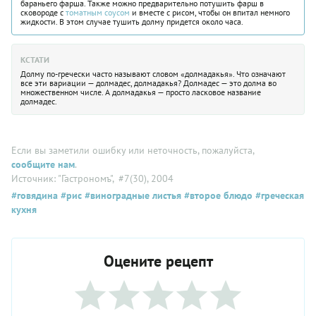
бараньего фарша. Также можно предварительно потушить фарш в
сковороде с
томатным соусом
и вместе с рисом, чтобы он впитал немного
жидкости. В этом случае тушить долму придется около часа.
КСТАТИ
Долму по-гречески часто называют словом «долмадакья». Что означают
все эти вариации — долмадес, долмадакья? Долмадес — это долма во
множественном числе. А долмадакья — просто ласковое название
долмадес.
Если вы заметили ошибку или неточность, пожалуйста,
сообщите нам
.
Источник: "Гастрономъ"
, #7(30), 2004
#говядина
#рис
#виноградные листья
#второе блюдо
#греческая
кухня
Оцените рецепт