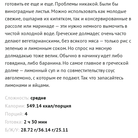
готовить ее еще и еще. Проблемы никакой. Были бы
виноградные листья. Можно использовать как молодые
свежие, ошпарив их кипятком, так и консервированные в
рассоле или маринаде — эти нужно немного вымочить в
чистой холодной воде. Греческие долмадес очень часто
делают вегетарианскими, без всякого мяса — только рис с
зеленью и лимонным соком. Но спрос на мясную
долмадакью тоже велик. Обычно в начинку идет либо
говядина, либо баранина. Но самое главное в греческой
долме — лимонный суп и по совместительству соус
авголемоно, с которым ее подают. Так что запасайтесь
лимонами и яйцами.
Сложность:
средне
Калории:
549.14 ккал/порция
Порций:
4
Готовка:
2 ч 30 мин
Б/Ж/У:
28.72 г/36.14 г/25.11