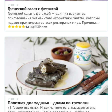
РЕЦЕПТ
Греческий салат с фетаксой
Греческий салат с фетаксой — один из вариантов
приготовления знаменитого «хориатики салата», который
подают практически во всех ресторанах мира. Причина
20 мин
популярности проста: доступные ингредиенты, ...
4.8
(5)
РЕЦЕПТ
Полезная долмадакья – долма по-гречески
«В Греции все есть». И долма тоже есть, называется она
здесь «долмадакья». Долма с барашком – любимое