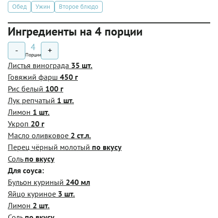
Обед
Ужин
Второе блюдо
Ингредиенты на 4 порции
4
-
+
Порции
Листья винограда
35 шт.
Говяжий фарш
450 г
Рис белый
100 г
Лук репчатый
1 шт.
Лимон
1 шт.
Укроп
20 г
Масло оливковое
2 ст.л.
Перец чёрный молотый
по вкусу
Соль
по вкусу
Для соуса:
Бульон куриный
240 мл
Яйцо куриное
3 шт.
Лимон
2 шт.
Соль
по вкусу