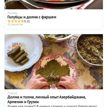
ГРУППА
Голубцы и долма с фаршем
5
(5)
45 рецептов
СТАТЬЯ
Долма и толма, личный опыт Азербайджана,
Армении и Грузии
Долма или толма?! В разных странах у одного блюда могут