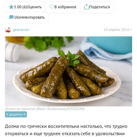
5.00 (6)
Оценить
В избранное
Поделиться
1
Комментировать
gastronom
19 апреля 2026 г.
Долма по-гречески
(Фото: Shutterstock/FOTODOM)
К рецепту
Долма по-гречески восхитительна настолько, что трудно
оторваться и еще труднее отказать себе в удовольствии