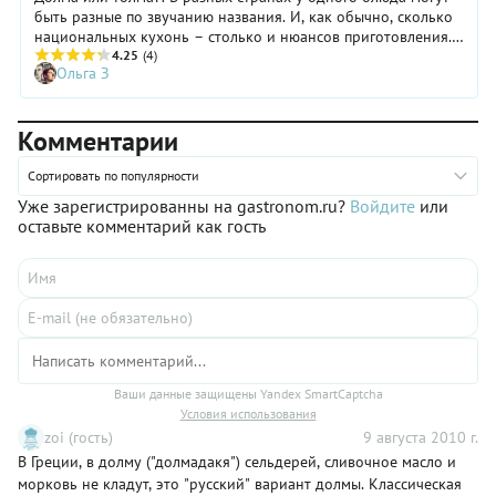
быть разные по звучанию названия. И, как обычно, сколько
национальных кухонь – столько и нюансов приготовления.
Мы решили узнать, чем долма/толма, приготовленные в
4.25
(4)
Ольга З
Азербайджане, Армении и Грузии отличаются друг от друга.
Что никогда не добавит в фарш для толмы армянин? Какие
виноградные листья порекомендует для приготовления
Комментарии
долмы азербайджанец, и без какой пряной травы не
представляет себе толму грузин?
Сортировать по популярности
Уже зарегистрированны на gastronom.ru?
Войдите
или
оставьте комментарий как гость
Ваши данные защищены Yandex SmartCaptcha
Условия использования
zoi (гость)
9 августа 2010 г.
В Греции, в долму ("долмадакя") сельдерей, сливочное масло и
морковь не кладут, это "русский" вариант долмы. Классическая