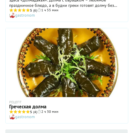
праздничное блюдо, а в будни греки готовят долму без
1 ч 55 мин
мяса, заворачивая в листья только рис и зелень. Зато в
5
(6)
gastronom
конце приготовления они заливают долму потрясающим
соусом из яиц и лимонов – авголемоно. Получается так
вкусно, что никакого мяса не нужно.
РЕЦЕПТ
Греческая долма
2 ч 30 мин
5
(4)
gastronom