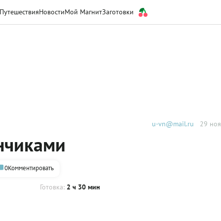
Путешествия
Новости
Мой Магнит
Заготовки
u-vn@mail.ru
29 ноя
инчиками
0
Комментировать
Готовка:
2 ч 30 мин