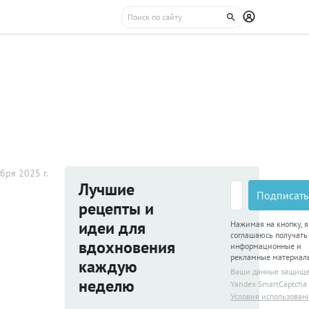
бря 2025 г.
Лучшие
Подписать
рецепты и
идеи для
Нажимая на кнопку, я
соглашаюсь получать
вдохновения
информационные и
рекламные материал
каждую
Ваши данные защищ
неделю
Yandex SmartCaptcha
Условия использован