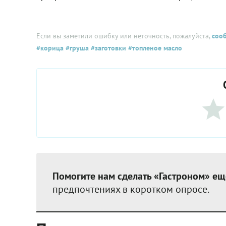
Если вы заметили ошибку или неточность, пожалуйста,
соо
#корица
#груша
#заготовки
#топленое масло
Помогите нам сделать «Гастроном» ещ
предпочтениях в коротком опросе.