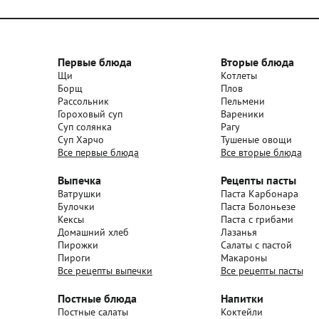
Первые блюда
Вторые блюда
Щи
Котлеты
Борщ
Плов
Рассольник
Пельмени
Гороховый суп
Вареники
Суп солянка
Рагу
Суп Харчо
Тушеные овощи
Все первые блюда
Все вторые блюда
Выпечка
Рецепты пасты
Ватрушки
Паста Карбонара
Булочки
Паста Болоньезе
Кексы
Паста с грибами
Домашний хлеб
Лазанья
Пирожки
Салаты с пастой
Пироги
Макароны
Все рецепты выпечки
Все рецепты пасты
Постные блюда
Напитки
Постные салаты
Коктейли