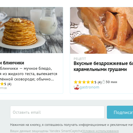
РЕЦЕПТ
и блинчики
Вкусные бездрожжевые б
 блинчики — мучное блюдо,
карамельными грушами
я из жидкого теста, выпекается
алённой сковороде; обычно
30 мин
5
(4)
углую форму. Блины,
5
(4)
gastronom
птов
о, были первым блюдом,
стали готовить из муки. ...
Подписа
Нажимая на кнопку, я соглашаюсь получать информационные и рекламные м
Ваши данные защищены Yandex SmartCaptcha
Условия использования