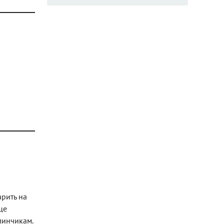
арить на
це
линчикам.