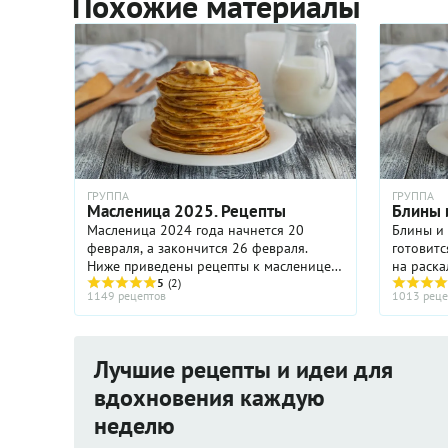
Похожие материалы
ГРУППА
ГРУППА
Масленица 2025. Рецепты
Блины 
Масленица 2024 года начнется 20
Блины и
февраля, а закончится 26 февраля.
готовитс
Ниже приведены рецепты к масленице
на раск
от Гастронома. Последнюю «седмицу» (т.
5
(2)
имеет кр
1149 рецептов
1013 реце
е. неделю) перед постом церковь
возможн
называет «сырной»; в народе ...
которое 
Лучшие рецепты и идеи для
вдохновения каждую
неделю