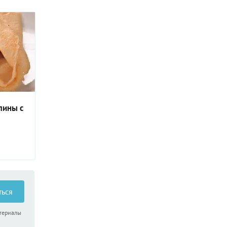
лины с
ться
атериалы