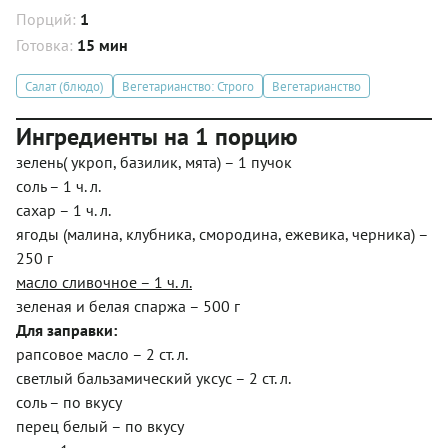
Порций:
1
Готовка:
15 мин
Салат (блюдо)
Вегетарианство: Строго
Вегетарианство
Ингредиенты на 1 порцию
зелень( укроп, базилик, мята) – 1 пучок
соль – 1 ч. л.
сахар – 1 ч. л.
ягоды (малина, клубника, смородина, ежевика, черника) –
250 г
масло сливочное – 1 ч. л.
зеленая и белая спаржа – 500 г
Для заправки:
рапсовое масло – 2 ст. л.
светлый бальзамический уксус – 2 ст. л.
соль – по вкусу
перец белый – по вкусу