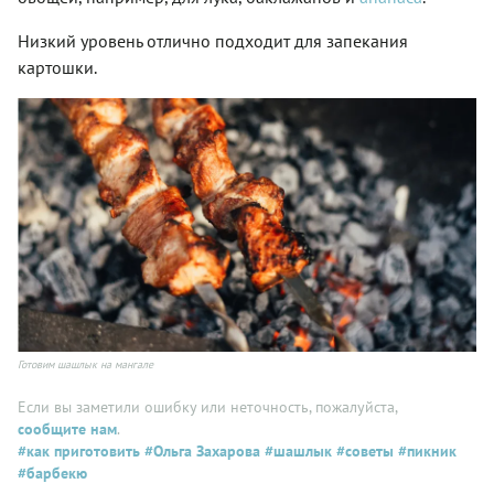
Низкий уровень отлично подходит для запекания
картошки.
Готовим шашлык на мангале
Если вы заметили ошибку или неточность, пожалуйста,
сообщите нам
.
#как приготовить
#Ольга Захарова
#шашлык
#советы
#пикник
#барбекю