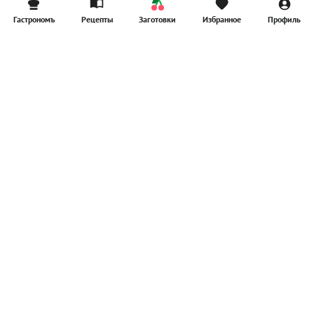
Гастрономъ
Рецепты
Заготовки
Избранное
Профиль
Главная
Рецепты
Продукты
Здоровье
Путешествия
Рестораны
Новости
Реклама в ООО "Гастроном Медиа"