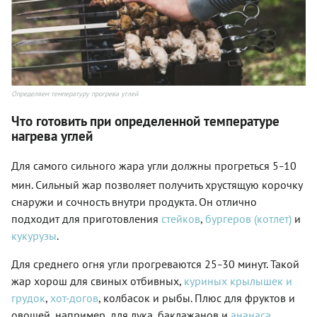
Определяем температуру прогрева углей
Что готовить при определенной температуре
нагрева углей
Для самого сильного жара угли должны прогреться 5
10
–
мин. Сильный жар позволяет получить хрустящую корочку
снаружи и сочность внутри продукта. Он отлично
подходит для приготовления
стейков
,
бургеров (котлет)
и
кукурузы
.
Для среднего огня угли прогреваются 25
30 минут. Такой
–
жар хорош для свиных отбивных,
куриных крылышек и
грудок
,
хот-догов
, колбасок и рыбы. Плюс для фруктов и
овощей, например, для лука, баклажанов и
ананаса
.