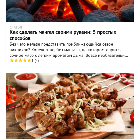
СТАТЬЯ
Как сделать мангал своими руками: 5 простых
способов
Без чего нельзя представить приближающийся сезон
пикников? Конечно же, без мангала, на котором жарится
сочное мясо с легким ароматом дыма. Вовсе необязательно
везти с собой громоздкую конструкцию или охотиться за
5
(4)
сборным мангалом в магазинах – в сезон и на праздниках
их быстро разбирают. Надежный мангал можно сделать
самостоятельно за считанные минуты.