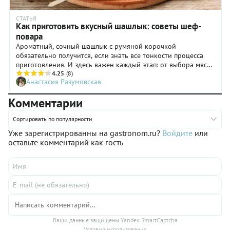
СТАТЬЯ
Как приготовить вкусный шашлык: советы шеф-
повара
Ароматный, сочный шашлык с румяной корочкой
обязательно получится, если знать все тонкости процесса
приготовления. И здесь важен каждый этап: от выбора мяса
и маринада к нему до нанизывания на шампуры и
4.25
(8)
Анастасия Разумовская
подготовки углей. Узнали у шеф-повара, как правильно
выбрать мясо, маринад и пожарить шашлык, а заодно
Комментарии
попросили поделиться проверенным рецептом маринада.
Сортировать по популярности
Уже зарегистрированны на gastronom.ru?
Войдите
или
оставьте комментарий как гость
Ваши данные защищены Yandex SmartCaptcha
Условия использования