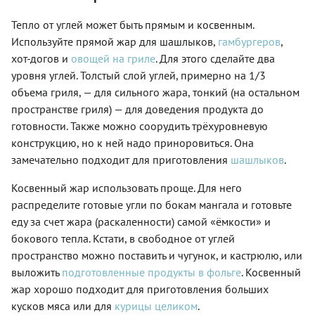
Тепло от углей может быть прямым и косвенным.
Используйте прямой жар для шашлыков,
гамбургеров
,
хот-догов и
овощей на гриле
. Для этого сделайте два
уровня углей. Толстый слой углей, примерно на 1/3
объема гриля, — для сильного жара, тонкий (на остальном
пространстве гриля) — для доведения продукта до
готовности. Также можно соорудить трёхуровневую
конструкцию, но к ней надо приноровиться. Она
замечательно подходит для приготовления
шашлыков
.
Косвенный жар использовать проще. Для него
распределите готовые угли по бокам мангала и готовьте
еду за счет жара (раскаленности) самой «ёмкости» и
бокового тепла. Кстати, в свободное от углей
пространство можно поставить и чугунок, и кастрюлю, или
выложить
подготовленные продукты в фольге
. Косвенный
жар хорошо подходит для приготовления больших
кусков мяса или для
курицы целиком
.