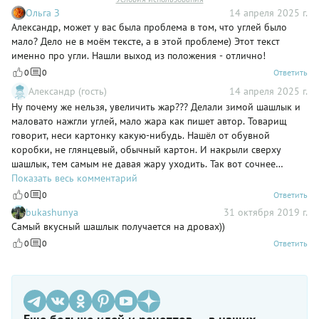
Ольга З
14 апреля 2025 г.
Александр, может у вас была проблема в том, что углей было
мало? Дело не в моём тексте, а в этой проблеме) Этот текст
именно про угли. Нашли выход из положения - отлично!
0
0
Ответить
Александр (гость)
14 апреля 2025 г.
Ну почему же нельзя, увеличить жар??? Делали зимой шашлык и
маловато нажгли углей, мало жара как пишет автор. Товарищ
говорит, неси картонку какую-нибудь. Нашёл от обувной
коробки, не глянцевый, обычный картон. И накрыли сверху
шашлык, тем самым не давая жару уходить. Так вот сочнее
шашлыка я не ел! Всё приготовилось на ура. Автор, тема углей не
Показать весь комментарий
раскрыта.
0
0
Ответить
bukashunya
31 октября 2019 г.
Самый вкусный шашлык получается на дровах))
0
0
Ответить