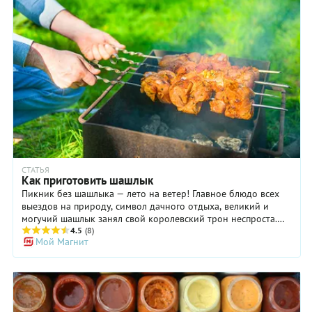
СТАТЬЯ
Как приготовить шашлык
Пикник без шашлыка — лето на ветер! Главное блюдо всех
выездов на природу, символ дачного отдыха, великий и
могучий шашлык занял свой королевский трон неспроста.
Аромат дымка, нежное сочное мясо покоряют с первого
4.5
(8)
Мой Магнит
кусочка. Но как сделать шашлык идеальным? Разбираемся,
какое выбрать мясо, как замариновать, сколько жарить и с
чем подавать любимое блюдо.