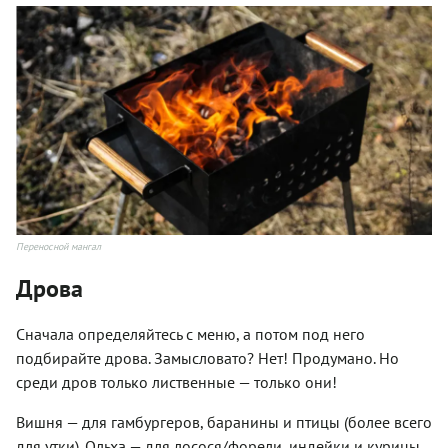
Переносной мангал
Дрова
Сначала определяйтесь с меню, а потом под него
подбирайте дрова. Замысловато? Нет! Продумано. Но
среди дров только лиственные — только они!
Вишня — для гамбургеров, баранины и птицы (более всего
для утки). Ольха — для лосося/форели, индейки и курицы.