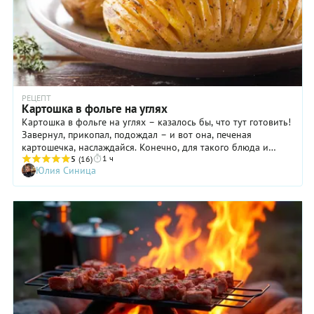
РЕЦЕПТ
Картошка в фольге на углях
Картошка в фольге на углях – казалось бы, что тут готовить!
Завернул, прикопал, подождал – и вот она, печеная
картошечка, наслаждайся. Конечно, для такого блюда и
1 ч
рецепт не нужен. Но можно ведь запечь картошку в фольге
5
(16)
Юлия Синица
на костре или мангале так, чтобы она превратилась в
деликатес. Для этого понадобится начинка. Аппетитная и
ароматная. Благо, фольга все стерпит и удержит: начинка
никуда не убежит. Можно было бы запечь картошку с
маслом, специями и травами, но маслом-то как раз лучше
смазать уже готовую картошку. А запекать ее гораздо
интереснее со шпиком или беконом. Ломтики сала под
воздействием жара будут постепенно подтаивать, отдавать
соки картофелю. Ах, как это привлекательно! Советуем
брать ровные картофелины среднего размера – весом
около 200 граммов. Лучше молодые, с тонкой кожицей.