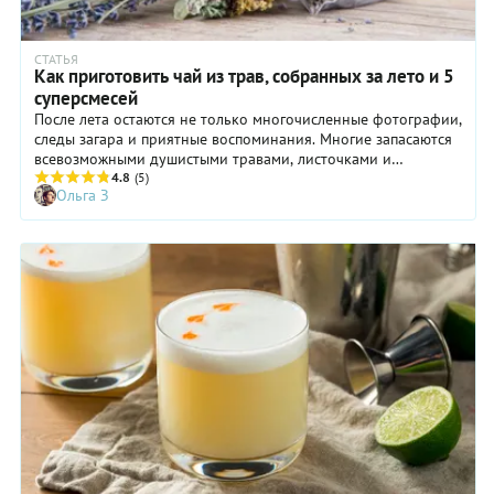
СТАТЬЯ
Как приготовить чай из трав, собранных за лето и 5
суперсмесей
После лета остаются не только многочисленные фотографии,
следы загара и приятные воспоминания. Многие запасаются
всевозможными душистыми травами, листочками и
цветочками, чтобы потом – осенью и зимой – готовить с
4.8
(5)
Ольга З
ними чаи и прочие согревающие напитки. Утренний чай с
шиповником и пряностями разбудит вас. Чашка чёрного чая
с листьями смородины расположит к неторопливому
вечернему разговору. Чай с ромашкой и душицей прогонит
прочь дневные заботы и позволит крепче заснуть.