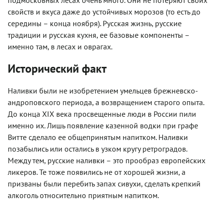
подмосковных лесах очень много. Они не потеряют своих
свойств и вкуса даже до устойчивых морозов (то есть до
середины – конца ноября). Русская жизнь, русские
традиции и русская кухня, ее базовые компоненты –
именно там, в лесах и оврагах.
Исторический факт
Наливки были не изобретением умельцев брежневско-
андроповского периода, а возвращением старого опыта.
До конца XIX века просвещенные люди в России пили
именно их. Лишь появление казенной водки при графе
Витте сделало ее общепринятым напитком. Наливки
позабылись или остались в узком кругу ретроградов.
Между тем, русские наливки – это прообраз европейских
ликеров. Те тоже появились не от хорошей жизни, а
призваны были перебить запах сивухи, сделать крепкий
алкоголь относительно приятным напитком.