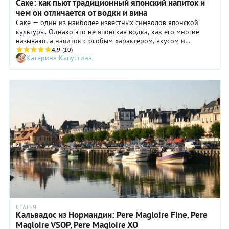
Саке: как пьют традиционный японский напиток и
чем он отличается от водки и вина
Саке — один из наиболее известных символов японской
культуры. Однако это не японская водка, как его многие
называют, а напиток с особым характером, вкусом и
ритуалами подачи. В статье расскажем, что такое саке, как
4.9
(10)
Катерина Капустина
его делают и сколько в нем градусов. Вы узнаете, чем саке
отличается от других напитков, как правильно его пить и
подавать.
СТАТЬЯ
Кальвадос из Нормандии: Pere Magloire Fine, Pere
Magloire VSOP, Pere Magloire XO