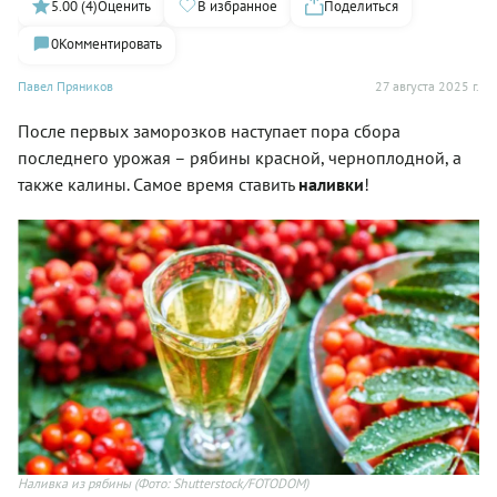
5.00 (4)
Оценить
В избранное
Поделиться
0
Комментировать
Павел Пряников
27 августа 2025 г.
После первых заморозков наступает пора сбора
последнего урожая – рябины красной, черноплодной, а
также калины. Самое время ставить
наливки
!
Наливка из рябины
(Фото: Shutterstock/FOTODOM)