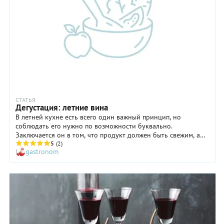
СТАТЬЯ
Дегустация: летние вина
В летней кухне есть всего один важный принцип, но
соблюдать его нужно по возможности буквально.
Заключается он в том, что продукт должен быть свежим, а
приготовление его - быстрым. Если овощи, то прямо с
5
(2)
gastronom
грядки. Если мясо, то прямо с гриля. Логично, что и вина к
таким блюдам принято подавать свежие и легкие.