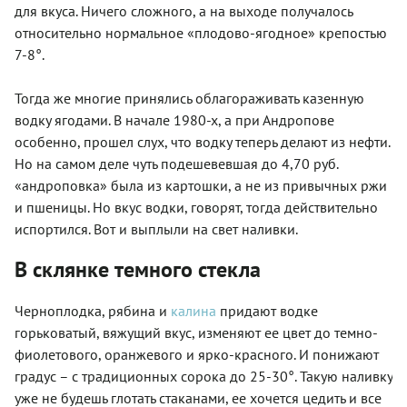
для вкуса. Ничего сложного, а на выходе получалось
относительно нормальное «плодово-ягодное» крепостью
7-8°.
Тогда же многие принялись облагораживать казенную
водку ягодами. В начале 1980-х, а при Андропове
особенно, прошел слух, что водку теперь делают из нефти.
Но на самом деле чуть подешевевшая до 4,70 руб.
«андроповка» была из картошки, а не из привычных ржи
и пшеницы. Но вкус водки, говорят, тогда действительно
испортился. Вот и выплыли на свет наливки.
В склянке темного стекла
Черноплодка, рябина и
калина
придают водке
горьковатый, вяжущий вкус, изменяют ее цвет до темно-
фиолетового, оранжевого и ярко-красного. И понижают
градус – с традиционных сорока до 25-30°. Такую наливку
уже не будешь глотать стаканами, ее хочется цедить и все