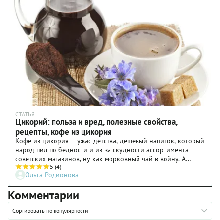
СТАТЬЯ
Цикорий: польза и вред, полезные свойства,
рецепты, кофе из цикория
Кофе из цикория – ужас детства, дешевый напиток, который
народ пил по бедности и из-за скудности ассортимента
советских магазинов, ну как морковный чай в войну. А
сейчас все наоборот: многие не на шутку увлеклись
5
(4)
Ольга Родионова
цикорием, по доброй воле.
Комментарии
Сортировать по популярности