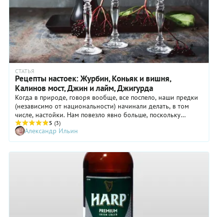
СТАТЬЯ
Рецепты настоек: Журбин, Коньяк и вишня,
Калинов мост, Джин и лайм, Джигурда
Когда в природе, говоря вообще, все поспело, наши предки
(независимо от национальности) начинали делать, в том
числе, настойки. Нам повезло явно больше, поскольку
продукт, готовый к настаиванию, имеется в изобилии на
5
(3)
Александр Ильин
каждом углу. Водка, джин, коньяк или какой бренди
подешевле – для всего найдется фрукт, овощ, ягода.