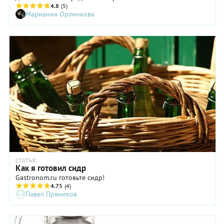
семейства, чем наливки и настойки.
4.8
(5)
Марианна Орлинкова
СТАТЬЯ
Как я готовил сидр
Gastronom.ru готовьте сидр!
4.75
(4)
Павел Пряников