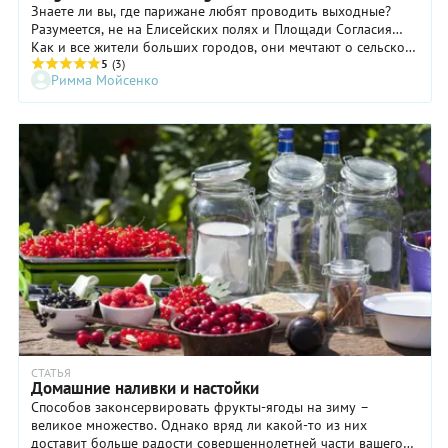
Знаете ли вы, где парижане любят проводить выходные?
Разумеется, не на Елисейских полях и Площади Согласия…
Как и все жители больших городов, они мечтают о сельской
идиллии, тишине, свежем воздухе и звуках морского прибоя.
5
(3)
Римма Мойсенко
Поэтому лучшее место для отдыхающих парижан – это
соседняя Нормандия.
СТАТЬЯ
Домашние наливки и настойки
Способов законсервировать фрукты-ягоды на зиму –
великое множество. Однако вряд ли какой-то из них
доставит больше радости совершеннолетней части вашего