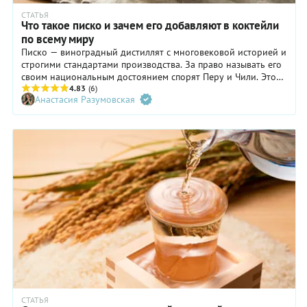
СТАТЬЯ
Что такое писко и зачем его добавляют в коктейли
по всему миру
Писко — виноградный дистиллят с многовековой историей и
строгими стандартами производства. За право называть его
своим национальным достоянием спорят Перу и Чили. Этот
ароматный крепкий напиток все чаще встречается в
4.83
(6)
Анастасия Разумовская
коктейльных картах и на полках российских баров.
Рассказываем, как производят писко, каким он бывает, как и
с чем его пьют.
СТАТЬЯ