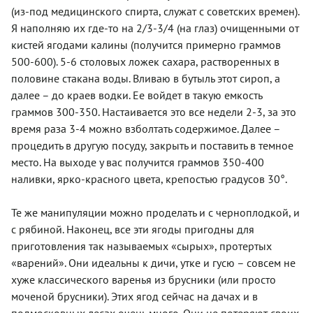
(из-под медицинского спирта, служат с советских времен).
Я наполняю их где-то на 2/3-3/4 (на глаз) очищенными от
кистей ягодами калины (получится примерно граммов
500-600). 5-6 столовых ложек сахара, растворенных в
половине стакана воды. Вливаю в бутыль этот сироп, а
далее – до краев водки. Ее войдет в такую емкость
граммов 300-350. Настаивается это все недели 2-3, за это
время раза 3-4 можно взболтать содержимое. Далее –
процедить в другую посуду, закрыть и поставить в темное
место. На выходе у вас получится граммов 350-400
наливки, ярко-красного цвета, крепостью градусов 30°.
Те же манипуляции можно проделать и с черноплодкой, и
с рябиной. Наконец, все эти ягоды пригодны для
приготовления так называемых «сырых», протертых
«варений». Они идеальны к дичи, утке и гусю – совсем не
хуже классического варенья из брусники (или просто
моченой брусники). Этих ягод сейчас на дачах и в