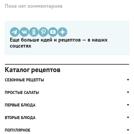
Пока нет комментариев
Еще больше идей и рецептов — в наших
соцсетях
Каталог рецептов
СЕЗОННЫЕ РЕЦЕПТЫ
Рецепты из капусты
ПРОСТЫЕ САЛАТЫ
Блюда с картошкой
Простые салаты
ПЕРВЫЕ БЛЮДА
Рецепты с грибами
Салат Оливье
Яблочные пироги
Щи
ВТОРЫЕ БЛЮДА
Салат Цезарь
Рецепты с клюквой
Борщ
Салат Нисуаз
Котлеты
ПОПУЛЯРНОЕ
Блюда из тыквы
Рассольник