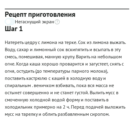
Рецепт приготовления
Негаснущий экран
Шаг 1
Натереть цедру с лимона на терке. Сок из лимона выжать.
Воду, сахар и лимонный сок вскипятить и всыпать в эту
смесь, помешивая, манную крупу. Варить на небольшом
огне. Когда каша хорошо проварится и загустеет, снять с
огня, остудить (до температуры парного молока),
поставить кастрюлю с кашей в холодную воду и
спиральным . веничком взбивать, пока вся масса не
остынет совершенно и не станет густой. Вылить мусс в
смоченную холодной водой форму и поставить в
холодильник примерно на 2 ч. Перед подачей выложить
мусс на тарелку и облить разбавленным сиропом.