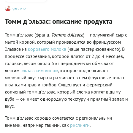
gastronom
Томм д'эльзас: описание продукта
Томм д’эльзас (франц.
Tomme d’Alsace
) — полумягкий сыр с
мытой коркой, который производится во французском
Эльзасе из
коровьего молока
(чаще пастеризованного). В
процессе созревания, которой длится от 2 до 4 месяцев,
головки, весом около 6 кг периодически обмывают
легким
эльзасским вином
, которое подчеркивает
молочный вкус сыра и развивает в нем фруктовые тона с
нюансами трав и грибов. Существует и фермерский
копченый томм д'эльзас, который слегка коптят в дыму
дуба — он имеет однородную текстуру и приятный запах и
вкус.
Томм д'эльзас хорошо сочетается с региональными
винами, например такими, как
рислинги
.