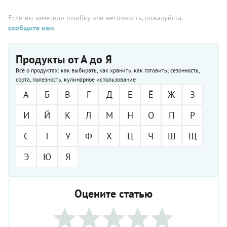
Если вы заметили ошибку или неточность, пожалуйста,
сообщите нам
.
Продукты от А до Я
Всё о продуктах: как выбирать, как хранить, как готовить; сезонность,
сорта, полезность, кулинарное использование
А
Б
В
Г
Д
Е
Ё
Ж
З
И
Й
К
Л
М
Н
О
П
Р
С
Т
У
Ф
Х
Ц
Ч
Ш
Щ
Э
Ю
Я
Оцените статью