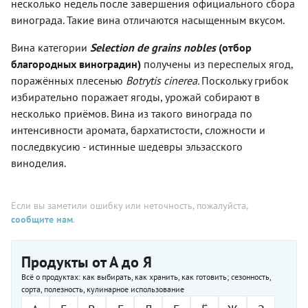
несколько недель после завершения официального сбора
винограда. Такие вина отличаются насыщенным вкусом.
Вина категории
Selection de grains nobles
(отбор
благородных виноградин)
получены из переспелых ягод,
поражённых плесенью
Botrytis cinerea.
Поскольку грибок
избирательно поражает ягоды, урожай собирают в
несколько приёмов. Вина из такого винограда по
интенсивности аромата, бархатистости, сложности и
последвкусию - истинные шедевры эльзасского
виноделия.
Если вы заметили ошибку или неточность, пожалуйста,
сообщите нам
.
Продукты от А до Я
Всё о продуктах: как выбирать, как хранить, как готовить; сезонность,
сорта, полезность, кулинарное использование