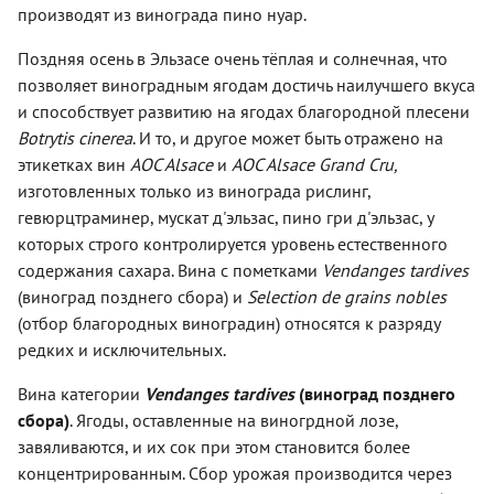
производят из винограда пино нуар.
Поздняя осень в Эльзасе очень тёплая и солнечная, что
позволяет виноградным ягодам достичь наилучшего вкуса
и способствует развитию на ягодах благородной плесени
Botrytis cinerea
. И то, и другое может быть отражено на
этикетках вин
AOC Alsace
и
AOC Alsace Grand Cru,
изготовленных только из винограда рислинг,
гевюрцтраминер, мускат д'эльзас, пино гри д'эльзас, у
которых строго контролируется уровень естественного
содержания сахара. Вина с пометками
Vendanges tardives
(виноград позднего сбора) и
Selection de grains nobles
(отбор благородных виноградин) относятся к разряду
редких и исключительных.
Вина категории
Vendanges tardives
(виноград позднего
сбора)
. Ягоды, оставленные на виногрдной лозе,
завяливаются, и их сок при этом становится более
концентрированным. Сбор урожая производится через