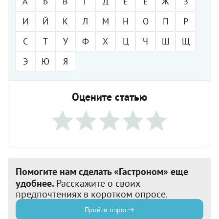
А
Б
В
Г
Д
Е
Ё
Ж
З
И
Й
К
Л
М
Н
О
П
Р
С
Т
У
Ф
Х
Ц
Ч
Ш
Щ
Э
Ю
Я
Оцените статью
Помогите нам сделать «Гастроном» еще
удобнее.
Расскажите о своих
предпочтениях в коротком опросе.
Пройти опрос