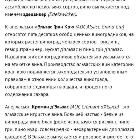
ассамбляж из нескольких сортов, вино выпускается под
именем
эдецвикер
(Edelzwicker)
.
К апелласьону
Эльзас Гран Крю
(AOC Alsace Grand Cru)
относятся пять десятков особо ценных виноградников, на
которых растёт виноград четырёх сортов - рислинг,
гевюрцтраминер, мускат д'эльзас и пино гри д'эльзас.
Названия этих виноградников обязательно указываются
на этикетке вина. Производство эльзасских вин категории
кран крю подчиняется законодательно установленным
правилам в отношении количества винограда,
собранного с единицы площади, и процентного
содержания сахара.
Апелласьон
Креман д'Эльзас
(AOC Crémant d’Alsace)
- это
эльзасские игристые вина. Большей частью - белые из
винограда вино блан (реже используются рислинг, пино
гри, пино нуар, совсем редко - нехарактерный для эльзаса
шардоне). В Эльзасе выпускается и розовое игристое - его