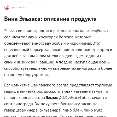
gastronom
Вина Эльзаса: описание продукта
Эльзасские виноградники расположены на освещённых
солнцем холмах и косогорах Вогезов, которые
обеспечивают винограду особый микроклимат. Этот
естественный барьер защищает виноградники от ветров и
дождей с запада (показатели осадков здесь одни из
самых низких во Франции). А поздно наступающая осень
способствует медленному вызреванию винограда и более
позднему сбору урожая.
Если этикетка шампанского всегда представляет торговую
марку, а этикетка бордосского вина - название замка, то
на винах апелласьона
Эльзас
(AOC Alsace)
обозначается
сорт винограда. Вы покупаете бутылочку рислинга,
гевюрцтраминера, сильванера, пино блан, пино нуар,
мускат д'эльзас или пино гри д'эльзас. Если перед вами