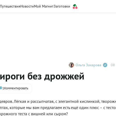
Путешествия
Новости
Мой Магнит
Заготовки
Ольга Захарова
08 
ироги без дрожжей
1
Комментировать
евров. Лёгкая и рассыпчатая, с элегантной кислинкой, творож
птах, которые мы вам предлагаем есть ещё один плюс – с тесто
ворожного теста с вишней или сыром?