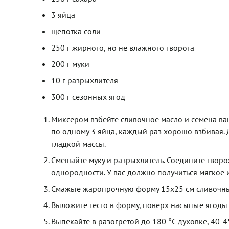
3 яйца
щепотка соли
250 г жирного, но не влажного творога
200 г муки
10 г разрыхлителя
300 г сезонных ягод
Миксером взбейте сливочное масло и семена вани
по одному 3 яйца, каждый раз хорошо взбивая. 
гладкой массы.
Смешайте муку и разрыхлитель. Соедините творо
однородности. У вас должно получиться мягкое и
Смажьте жаропрочную форму 15х25 см сливочным
Выложите тесто в форму, поверх насыпьте ягоды и
Выпекайте в разогретой до 180 °С духовке, 40-4