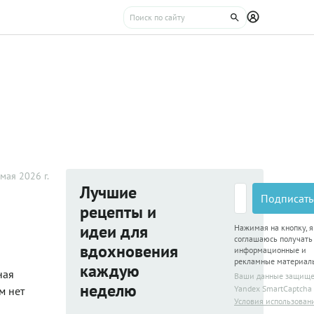
мая 2026 г.
Лучшие
Подписать
рецепты и
идеи для
Нажимая на кнопку, я
соглашаюсь получать
вдохновения
информационные и
рекламные материал
каждую
ная
Ваши данные защищ
неделю
Yandex SmartCaptcha
м нет
Условия использован