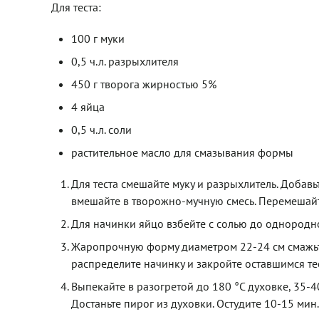
Для теста:
100 г муки
0,5 ч.л. разрыхлителя
450 г творога жирностью 5%
4 яйца
0,5 ч.л. соли
растительное масло для смазывания формы
Для теста смешайте муку и разрыхлитель. Добавь
вмешайте в творожно-мучную смесь. Перемешайте
Для начинки яйцо взбейте с солью до однородно
Жаропрочную форму диаметром 22-24 см смажьте
распределите начинку и закройте оставшимся тес
Выпекайте в разогретой до 180 °С духовке, 35-
Достаньте пирог из духовки. Остудите 10-15 мин