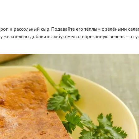
орог, и рассольный сыр. Подавайте его тёплым с зелёными сала
ку желательно добавить любую мелко нарезанную зелень – от у