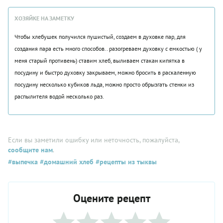
ХОЗЯЙКЕ НА ЗАМЕТКУ
Чтобы хлебушек получился пушистый, создаем в духовке пар, для
создания пара есть много способов.. разогреваем духовку с емкостью ( у
меня старый противень) ставим хлеб, выливаем стакан кипятка в
посудину и быстро духовку закрываем, можно бросить в раскаленную
посудину несколько кубиков льда, можно просто обрызгать стенки из
распылителя водой несколько раз.
Если вы заметили ошибку или неточность, пожалуйста,
сообщите нам
.
#выпечка
#домашний хлеб
#рецепты из тыквы
Оцените рецепт