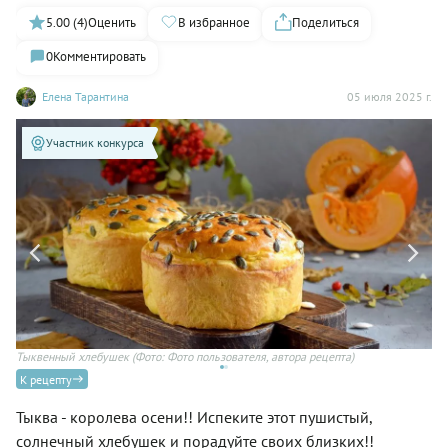
5.00 (4)
Оценить
В избранное
Поделиться
0
Комментировать
Елена Тарантина
05 июля 2025 г.
Участник конкурса
Тыквенный хлебушек
(Фото: Фото пользователя, автора рецепта)
Го
К рецепту
Тыква - королева осени!! Испеките этот пушистый,
солнечный хлебушек и порадуйте своих близких!!