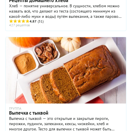
Рецепты домашнего хлеба
Хлеб — понятие универсальное. В сущности, хлебом можно
назвать всё, что делают из теста (состоящего минимум из
какой-либо муки и воды) путём выпекания, а также паровой
обработки и жарки. В тесто ...
4.87
(31)
427 рецептов
ГРУППА
Выпечка с тыквой
Выпечка с тыквой — это открытые и закрытые пироги,
пирожки, пудинги, запеканки, кексы, чизкейки, хлеб и
многое другое. Тесто для выпечки с тыквой может быть