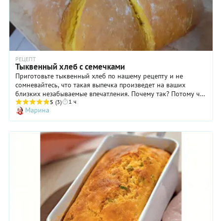
РЕЦЕПТ
Тыквенный хлеб с семечками
Приготовьте тыквенный хлеб по нашему рецепту и не
сомневайтесь, что такая выпечка произведет на ваших
близких незабываемые впечатления. Почему так? Потому что
1 ч
этот хлеб обладает и красивым цветом, и интересным
5
(3)
Марина
ароматом, и характерным вкусом. Ну а если вы сформуете
заготовку из теста в виде тыквы, то получите настоящий
кулинарный шедевр. Важно помнить, что количество муки
бывает сложно определить в рецепте «до грамма», так как
она может обладать большей или меньшей влажностью.
Поэтому ориентируйтесь на консистенцию теста: оно
должно быть достаточно крутым, чтобы из него можно было
формировать крупный шар, но не более того.