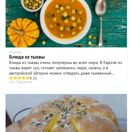
ГРУППА
Блюда из тыквы
Блюда из тыквы очень популярны во всем мире. В Европе из
тыквы варят суп, готовят запеканки, пюре, салаты, а в
австрийской Штирии можно отведать даже тыквенный
шнапс и тыквенный кофе. В Армении тыкву ...
5
(2)
1017 рецептов