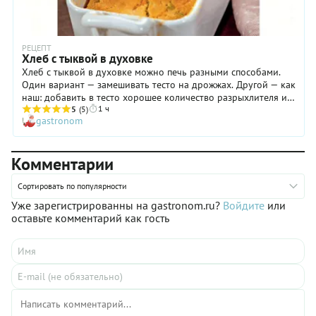
РЕЦЕПТ
Хлеб с тыквой в духовке
Хлеб с тыквой в духовке можно печь разными способами.
Один вариант — замешивать тесто на дрожжах. Другой — как
наш: добавить в тесто хорошее количество разрыхлителя и
1 ч
не тратить время на расстойку. Часто тыквенный хлеб пекут,
5
(5)
gastronom
добавляя в тесто пюре из печеной или вареной тыквы. В
этом случае тесто получается однородным и равномерно
окрашенным. Мы решили предложить иной вариант: с сырой
Комментарии
тыквой. В этом есть своя прелесть, которую непременно
оценят сторонники здорового питания. К тому же так
получается гораздо быстрее.
Сортировать по популярности
Уже зарегистрированны на gastronom.ru?
Войдите
или
оставьте комментарий как гость