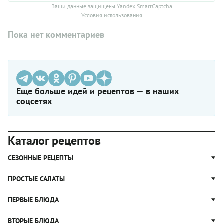
Ваши данные защищены Yandex SmartCaptcha
Условия использования
Пока нет комментариев
Еще больше идей и рецептов — в наших
соцсетях
Каталог рецептов
СЕЗОННЫЕ РЕЦЕПТЫ
Рецепты из капусты
ПРОСТЫЕ САЛАТЫ
Блюда с картошкой
Простые салаты
ПЕРВЫЕ БЛЮДА
Рецепты с грибами
Салат Оливье
Яблочные пироги
Щи
ВТОРЫЕ БЛЮДА