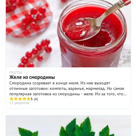
ГРУППА
Желе из смородины
Смородина созревает в конце июля. Из нее выходят
отличные заготовки: компоты, варенье, мармелад. Но самая
популярная заготовка из смородины - желе. Из-за того, что в
черной, и особенно в красной смородине содержится много
5
(4)
12 рецептов
желирующего вещества - пектина, желе из этих ягод можно
сделать без добавления желатина.