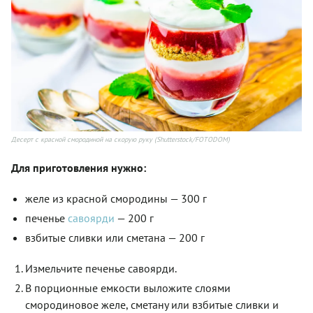
Десерт с красной смородиной на скорую руку (Shutterstock/FOTODOM)
Для приготовления нужно:
желе из красной смородины — 300 г
печенье
савоярди
— 200 г
взбитые сливки или сметана
— 200 г
Измельчите печенье савоярди.
В порционные емкости выложите слоями
смородиновое желе, сметану или взбитые сливки и