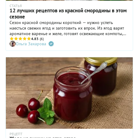
СТАТЬЯ
12 лучших рецептов из красной смородины в этом
сезоне
Сезон красной смородины короткий — нужно успеть
наесться свежих ягод и заготовить их впрок. Из ягод варят
ароматное варенье и желе, готовят освежающие компоты,
соусы к мясу и к рыбе, добавляют в маринады и
4.83
(6)
Ольга Захарова
консервацию. Рассказываем, с чем сочетается красная
смородина и что можно с ней приготовить.
РЕЦЕПТ