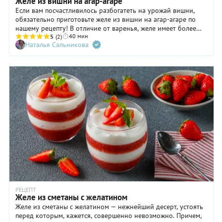
Желе из вишни на агар-агаре
Если вам посчастливилось разбогатеть на урожай вишни,
обязательно приготовьте желе из вишни на агар-агаре по
нашему рецепту! В отличие от варенья, желе имеет более
40 мин
плотную и однородную консистенцию и идеально подходит
5
(2)
Наталья Сальникова
для начинки десертов, блинчиков и пирожков. Рецепт с
использованием агар-агара особенно актуален для
вегетарианцев: агар-агар — продукт растительного
происхождения. По принципу, описанному ниже, готовить
желе можно как из свежей, так и замороженной вишни.
Главное — соблюдайте пропорции рецепта и строго следуйте
каждому его шагу.
РЕЦЕПТ
Желе из сметаны с желатином
Желе из сметаны с желатином — нежнейший десерт, устоять
перед которым, кажется, совершенно невозможно. Причем,