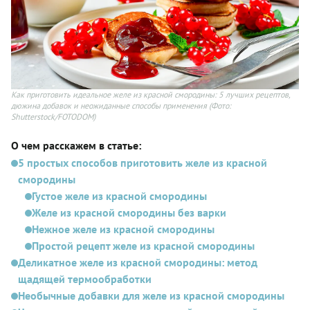
Как приготовить идеальное желе из красной смородины: 5 лучших рецептов,
дюжина добавок и неожиданные способы применения
(Фото:
Shutterstock/FOTODOM)
О чем расскажем в статье:
5 простых способов приготовить желе из красной
смородины
Густое желе из красной смородины
Желе из красной смородины без варки
Нежное желе из красной смородины
Простой рецепт желе из красной смородины
Деликатное желе из красной смородины: метод
щадящей термообработки
Необычные добавки для желе из красной смородины