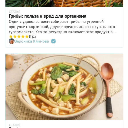
СТАТЬЯ
Грибы: польза и вред для организма
Одни с удовольствием собирают грибы на утренней
прогулке с корзинкой, другие предпочитают покупать их в
супермаркете. Кто-то регулярно включает этот продукт в
рацион, а кто-то относится к нему с осторожностью.
5
(1)
Вероника Климова
Рассказываем, полезны ли грибы для организма, кому и
почему они могут навредить и с какого возраста их можно
давать детям. А еще выясним, как правильно их выбирать —
в лесу и в магазине, где хранить и что из них приготовить.
СТАТЬЯ