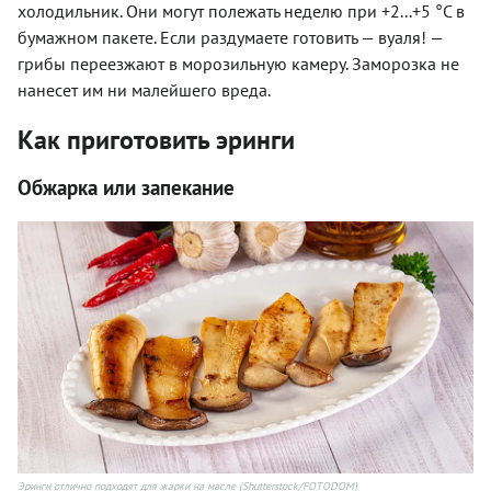
холодильник. Они могут полежать неделю при +2...+5 °C в
бумажном пакете. Если раздумаете готовить — вуаля! —
грибы переезжают в морозильную камеру. Заморозка не
нанесет им ни малейшего вреда.
Как приготовить эринги
Обжарка или запекание
Эринги отлично подходят для жарки на масле (Shutterstock/FOTODOM)