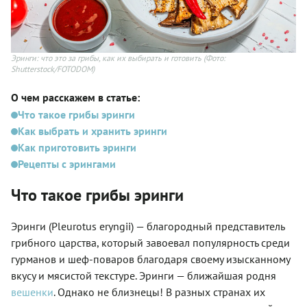
Эринги: что это за грибы, как их выбирать и готовить
(Фото:
Shutterstock/FOTODOM)
О чем расскажем в статье:
Что такое грибы эринги
Как выбрать и хранить эринги
Как приготовить эринги
Рецепты с эрингами
Что такое грибы эринги
Эринги (Pleurotus eryngii) — благородный представитель
грибного царства, который завоевал популярность среди
гурманов и шеф-поваров благодаря своему изысканному
вкусу и мясистой текстуре. Эринги — ближайшая родня
вешенки
. Однако не близнецы! В разных странах их