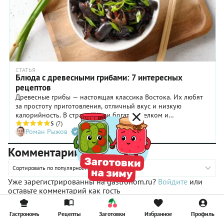
СТАТЬЯ
Блюда с древесными грибами: 7 интересных
рецептов
Древесные грибы — настоящая классика Востока. Их любят
за простоту приготовления, отличный вкус и низкую
калорийность. В странах Азии богатые белком и
минеральными веществами муэр и инъер добавляют
5
(7)
Роман Рыжов
буквально во все тарелки: в первые и вторые блюда, салаты
и холодные закуски. Мы собрали 7 лучших рецептов с
Комментарии
древесными грибами, которые украсят любой стол.
Сортировать по популярности
Уже зарегистрированны на gastronom.ru?
Войдите
или
оставьте комментарий как гость
Гастрономъ
Рецепты
Заготовки
Избранное
Профиль