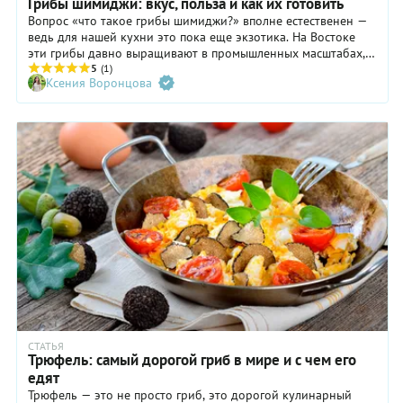
Грибы шимиджи: вкус, польза и как их готовить
Вопрос «что такое грибы шимиджи?» вполне естественен —
ведь для нашей кухни это пока еще экзотика. На Востоке
эти грибы давно выращивают в промышленных масштабах, а
благодаря Китаю они добрались и до наших прилавков.
5
(1)
Ксения Воронцова
Шимиджи определенно заслуживают внимания: они быстро
готовятся, а на вкус — нежные, с тонкими сливочными
нотами. Разберемся, как выбрать хорошие грибы, как их
хранить и, конечно, как вкусно приготовить.
СТАТЬЯ
Трюфель: самый дорогой гриб в мире и с чем его
едят
Трюфель — это не просто гриб, это дорогой кулинарный