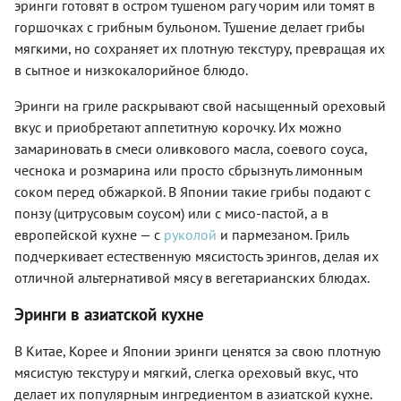
эринги готовят в остром тушеном рагу чорим или томят в
горшочках с грибным бульоном. Тушение делает грибы
мягкими, но сохраняет их плотную текстуру, превращая их
в сытное и низкокалорийное блюдо.
Эринги на гриле раскрывают свой насыщенный ореховый
вкус и приобретают аппетитную корочку. Их можно
замариновать в смеси оливкового масла, соевого соуса,
чеснока и розмарина или просто сбрызнуть лимонным
соком перед обжаркой. В Японии такие грибы подают с
понзу (цитрусовым соусом) или с мисо-пастой, а в
европейской кухне — с
руколой
и пармезаном. Гриль
подчеркивает естественную мясистость эрингов, делая их
отличной альтернативой мясу в вегетарианских блюдах.
Эринги в азиатской кухне
В Китае, Корее и Японии эринги ценятся за свою плотную
мясистую текстуру и мягкий, слегка ореховый вкус, что
делает их популярным ингредиентом в азиатской кухне.