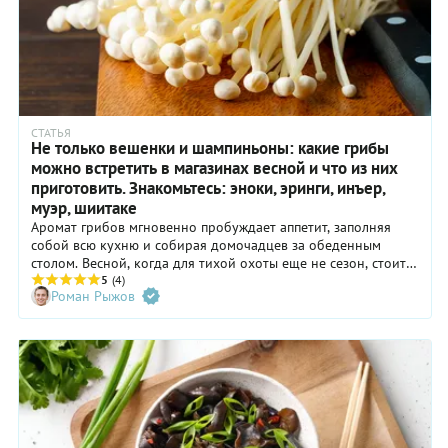
СТАТЬЯ
Не только вешенки и шампиньоны: какие грибы
можно встретить в магазинах весной и что из них
приготовить. Знакомьтесь: эноки, эринги, инъер,
муэр, шиитаке
Аромат грибов мгновенно пробуждает аппетит, заполняя
собой всю кухню и собирая домочадцев за обеденным
столом. Весной, когда для тихой охоты еще не сезон, стоит
обратить особое внимание на культивируемые грибы, ведь
5
(4)
Роман Рыжов
кроме всем известных вешенок и шампиньонов на полках
магазинов можно встретить эноки, эринги, шиитаке, муэр и
некоторые другие интересные названия. Что же с ними
делать и как не ошибиться с ингредиентами?