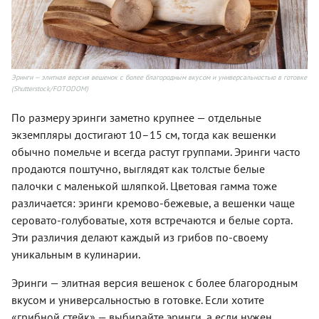
Эринги — элитная версия вешенок с более благородным вкусом и универсальностью в готовке
(Shutterstock/FOTODOM)
По размеру эринги заметно крупнее — отдельные
экземпляры достигают 10–15 см, тогда как вешенки
обычно помельче и всегда растут группами. Эринги часто
продаются поштучно, выглядят как толстые белые
палочки с маленькой шляпкой. Цветовая гамма тоже
различается: эринги кремово-бежевые, а вешенки чаще
серовато-голубоватые, хотя встречаются и белые сорта.
Эти различия делают каждый из грибов по-своему
уникальным в кулинарии.
Эринги — элитная версия вешенок с более благородным
вкусом и универсальностью в готовке. Если хотите
«грибной стейк» — выбирайте эринги, а если нужен