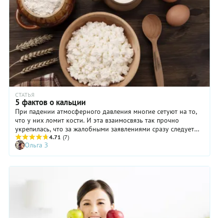
СТАТЬЯ
5 фактов о кальции
При падении атмосферного давления многие сетуют на то,
что у них ломит кости. И эта взаимосвязь так прочно
укрепилась, что за жалобными заявлениями сразу следует
народная примета: «Это к плохой погоде». С приметами
4.71
(7)
Ольга З
спорить не станем, а только добавим, что это и к тому, что
из организма в очередной раз утекает кальций!