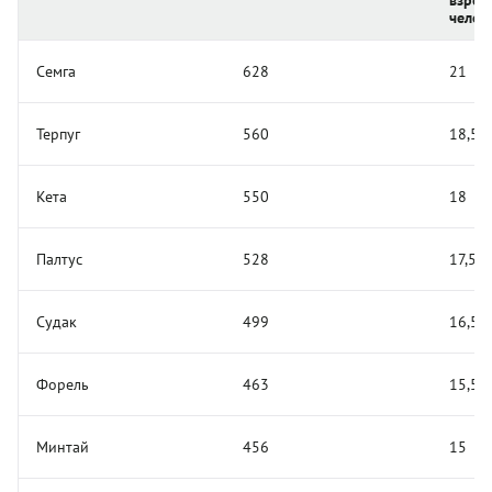
челов
Семга
628
21
Терпуг
560
18,5
Кета
550
18
Палтус
528
17,5
Судак
499
16,5
Форель
463
15,5
Минтай
456
15