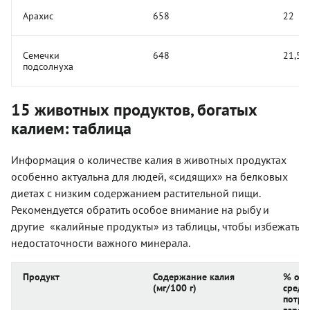
Арахис
658
22
Семечки
648
21,5
подсолнуха
15 животных продуктов, богатых
калием: таблица
Информация о количестве калия в животных продуктах
особенно актуальна для людей, «сидящих» на белковых
диетах с низким содержанием растительной пищи.
Рекомендуется обратить особое внимание на рыбу и
другие «калийные продукты» из таблицы, чтобы избежать
недостаточности важного минерала.
Продукт
Содержание калия
% от 
(мг/100 г)
средн
потре
взрос