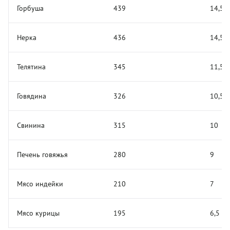
Горбуша
439
14,5
Нерка
436
14,5
Телятина
345
11,5
Говядина
326
10,5
Свинина
315
10
Печень говяжья
280
9
Мясо индейки
210
7
Мясо курицы
195
6,5