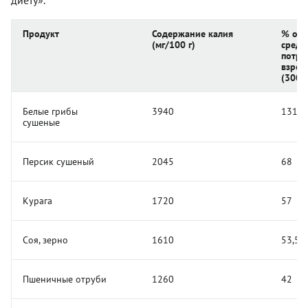
Продукт
Содержание калия
% от 
(мг/100 г)
средн
потре
взрос
(3000
Белые грибы
3940
131
сушеные
Персик сушеный
2045
68
Курага
1720
57
Соя, зерно
1610
53,5
Пшеничные отруби
1260
42