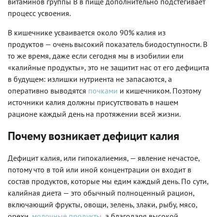
витаминов группы В в пище дополнительно подстегивает
процесс усвоения.
В кишечнике усваивается около 90% калия из
продуктов — очень высокий показатель биодоступности. В
то же время, даже если сегодня мы в изобилии ели
«калийные продукты», это не защитит нас от его дефицита
в будущем: излишки нутриента не запасаются, а
оперативно выводятся
почками
и кишечником. Поэтому
источники калия должны присутствовать в нашем
рационе каждый день на протяжении всей жизни.
Почему возникает дефицит калия
Дефицит калия, или гипокалиемия, — явление нечастое,
потому что в той или иной концентрации он входит в
состав продуктов, которые мы едим каждый день. По сути,
калийная диета — это обычный полноценный рацион,
включающий фрукты, овощи, зелень, злаки, рыбу, мясо,
орехи,
молочные продукты
, а благодаря высокой