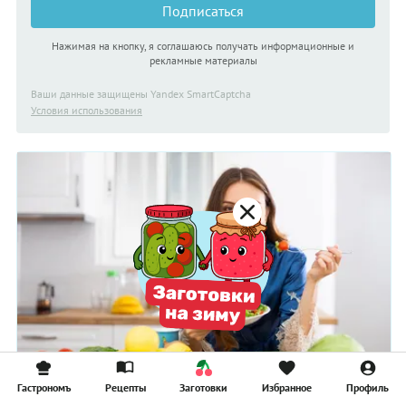
Подписаться
Нажимая на кнопку, я соглашаюсь получать информационные и
рекламные материалы
Ваши данные защищены Yandex SmartCaptcha
Условия использования
СТАТЬЯ
Гастрономъ
Рецепты
Заготовки
Избранное
Профиль
Желчегонные продукты питания при застое желчи,