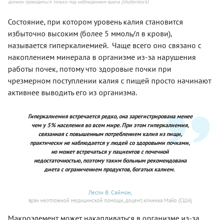
должен проводиться только под наблюдением врача (shutterstock)
Состояние, при котором уровень калия становится
избыточно высоким (более 5 ммоль/л в крови),
называется гиперкалиемией. Чаще всего оно связано с
накоплением минерала в организме из-за нарушения
работы почек, потому что здоровые почки при
чрезмерном поступлении калия с пищей просто начинают
активнее выводить его из организма.
Гиперкалиемия встречается редко, она зарегистрирована менее
чем у 5% населения во всем мире. При этом гиперкалиемия,
связанная с повышенным потреблением калия из пищи,
практически не наблюдается у людей со здоровыми почками,
но может встречаться у пациентов с почечной
недостаточностью, поэтому таким больным рекомендована
диета с ограничением продуктов, богатых калием.
Лесли В. Саймон,
врач неотложной медицинской помощи, доцент, клиника Майо (США)
Макроэлемент может накапливаться в организме из-за