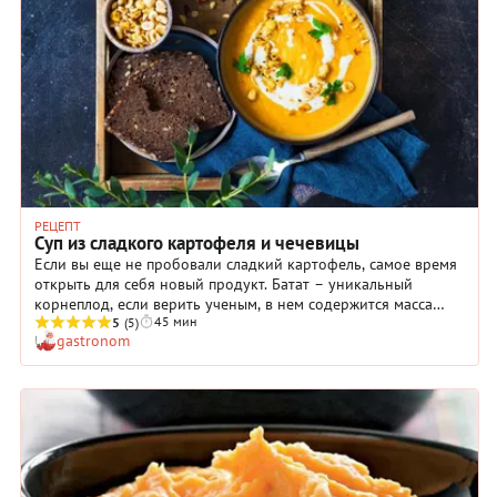
РЕЦЕПТ
Суп из сладкого картофеля и чечевицы
Если вы еще не пробовали сладкий картофель, самое время
открыть для себя новый продукт. Батат – уникальный
корнеплод, если верить ученым, в нем содержится масса
45 мин
полезных вечществ, чтобы спасти нас от самых разных
5
(5)
gastronom
болезней: диабета, рака, старения. Но даже если это не
совсем так, он просто очень вкусный.