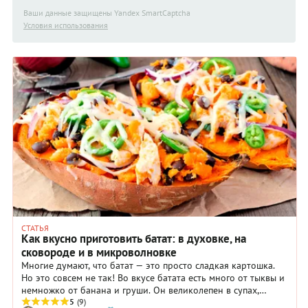
Ваши данные защищены Yandex SmartCaptcha
Условия использования
СТАТЬЯ
Как вкусно приготовить батат: в духовке, на
сковороде и в микроволновке
Многие думают, что батат — это просто сладкая картошка.
Но это совсем не так! Во вкусе батата есть много от тыквы и
немножко от банана и груши. Он великолепен в супах,
вторых блюдах и даже в десертах. Рассказываем, как
5
(9)