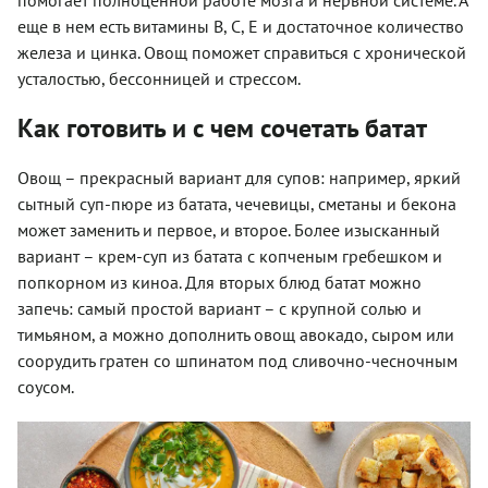
помогает полноценной работе мозга и нервной системе. А
еще в нем есть витамины В, С, Е и достаточное количество
железа и цинка. Овощ поможет справиться с хронической
усталостью, бессонницей и стрессом.
Как готовить и с чем сочетать батат
Овощ – прекрасный вариант для супов: например, яркий
сытный суп-пюре из батата, чечевицы, сметаны и бекона
может заменить и первое, и второе. Более изысканный
вариант – крем-суп из батата с копченым гребешком и
попкорном из киноа. Для вторых блюд батат можно
запечь: самый простой вариант – с крупной солью и
тимьяном, а можно дополнить овощ авокадо, сыром или
соорудить гратен со шпинатом под сливочно-чесночным
соусом.