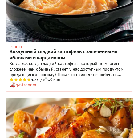
РЕЦЕПТ
Воздушный сладкий картофель с запеченными
яблоками и кардамоном
Когда же, когда сладкий картофель, который не многим
сложнее, чем обычный, станет у нас доступным продуктом,
продающимся повсюду? Пока что приходится побегать,
10 мин
чтобы его найти. Но это стоит сделать – хотя бы ради этого
4.75
(4)
gastronom
прекрасного пюре.