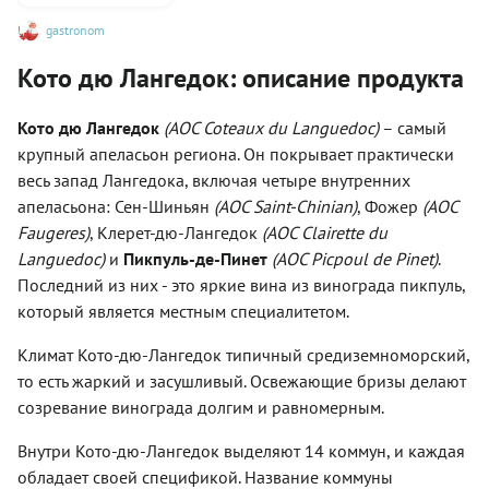
gastronom
Кото дю Лангедок: описание продукта
Кото дю Лангедок
(AOC Coteaux du Languedoc)
– самый
крупный апеласьон региона. Он покрывает практически
весь запад Лангедока, включая четыре внутренних
апеласьона: Сен-Шиньян
(
AOC
Saint-Chinian)
, Фожер
(АОС
Faugeres)
, Клерет-дю-Лангедок
(АОС Clairette du
Languedoc)
и
Пикпуль-де-Пинет
(АОС Picpoul de Pinet)
.
Последний из них - это яркие вина из винограда пикпуль,
который является местным специалитетом.
Климат Кото-дю-Лангедок типичный средиземноморский,
то есть жаркий и засушливый. Освежающие бризы делают
созревание винограда долгим и равномерным.
Внутри Кото-дю-Лангедок выделяют 14 коммун, и каждая
обладает своей спецификой. Название коммуны