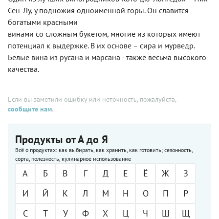
Сен-Лу, у подножия одноименной горы. Он славится
богатыми красными
винами со сложным букетом, многие из которых имеют
потенциал к выдержке. В их основе – сира и мурведр.
Белые вина из русана и марсана - также весьма высокого
качества.
Если вы заметили ошибку или неточность, пожалуйста,
сообщите нам
.
Продукты от А до Я
Всё о продуктах: как выбирать, как хранить, как готовить; сезонность,
сорта, полезность, кулинарное использование
А
Б
В
Г
Д
Е
Ё
Ж
З
И
Й
К
Л
М
Н
О
П
Р
С
Т
У
Ф
Х
Ц
Ч
Ш
Щ