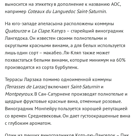
выносится на этикетку в дополнение к названию AOC,
например
Coteaux du Languedoc Saint-Saturnin
.
На юго-западе апеласьона расположены коммуны
Quatourze
и
La Clape
. Катурз – старейший виноградник
Лангедока. Он известен своими полнотелыми и
округлыми красными винами, а для белых используется
лишь один сорт – макабео. Ля-Кляп также может
похвастаться белыми винами, которые минимум на 60%
производятся из сорта бурбуленк.
Террасы Ларзака помимо одноименной коммуны
(Terrasses de Larzac)
включают
Saint-Saturnin
и
Montpeyroux
. В Сан-Сатурнене производят полнотелые и
щедрые фруктовые красные вина, отменные розовые.
Виноградник Монпейру пользуется хорошей репутацией
со времен Средневековья. Он дает густоокрашенные вина
с глубоким ароматом.
Один из лучших виноградников Кото-дю-Лангедок – Пик