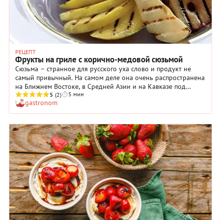
РЕЦЕПТ
Фрукты на гриле с корично-медовой сюзьмой
Сюзьма – странное для русского уха слово и продукт не
самый привычный. На самом деле она очень распространена
на Ближнем Востоке, в Средней Азии и на Кавказе под
5 мин
разными названиями. Это следующий шаг после йогурта или
5
(2)
gastronom
катыка по направлению к сыру. Делается сюзьма легко, при
этом она очень вкусная и полезная.