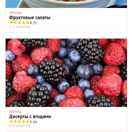
ГРУППА
Фруктовые салаты
5
(5)
115 рецептов
ГРУППА
Десерты с ягодами
5
(4)
606 рецептов