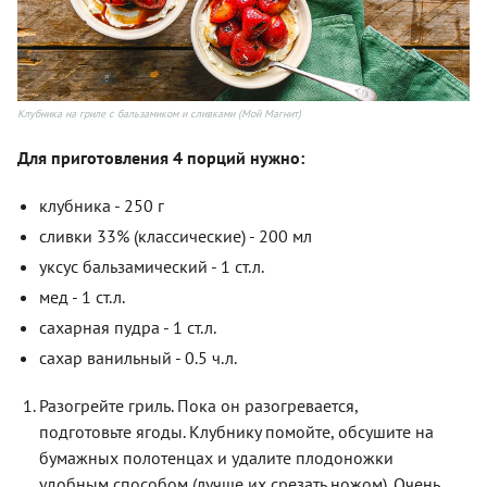
Клубника на гриле с бальзамиком и сливками (Мой Магнит)
Для приготовления 4 порций нужно:
клубника - 250 г
сливки 33% (классические) - 200 мл
уксус бальзамический - 1 ст.л.
мед - 1 ст.л.
сахарная пудра - 1 ст.л.
сахар ванильный - 0.5 ч.л.
Разогрейте гриль. Пока он разогревается,
подготовьте ягоды. Клубнику помойте, обсушите на
бумажных полотенцах и удалите плодоножки
удобным способом (лучше их срезать ножом). Очень