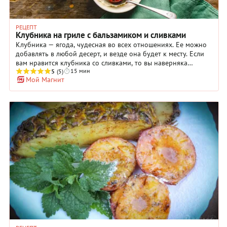
РЕЦЕПТ
Клубника на гриле с бальзамиком и сливками
Клубника — ягода, чудесная во всех отношениях. Ее можно
добавлять в любой десерт, и везде она будет к месту. Если
вам нравится клубника со сливками, то вы наверняка
15 мин
оцените этот необычный рецепт. Для приготовления десерта
5
(5)
Мой Магнит
вам понадобится гриль, на котором нужно будет ягоды
запечь. Да-да, не удивляйтесь: клубника прекрасно
переносит жарку. После обжаривания добавьте к ягоде мед
для сладости и бальзамический уксус — он придаст ей
легкий карамельный вкус. Приготовьте крем, используя
сливки, и выложите на него ягодки. Сладкое блюдо в
итальянском стиле, на приготовление которого у вас уйдет
всего 15 минут, готово. Возможно, клубника на гриле станет
вашей «коронкой» в сезон, когда эта свежая ягода в
изобилии представлена на всех прилавках.