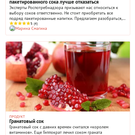
пакетированного сока лучше отказаться
Эксперты Роспотребнадзора призывают нас относиться к
выбору соков ответственно. Не стоит приобретать все
подряд пакетированные напитки. Предлагаем разобраться,
чем отличаются соки, которые выставлены на полках
5
(4)
Марина Смагина
магазинов. И какие из них принесут пользу, а какие –
ничего, кроме вреда.
ПРОДУКТ
Гранатовый сок
Гранатовый сок с давних времен считался «королем
витаминов». Еще Гиппократ лечил соком граната