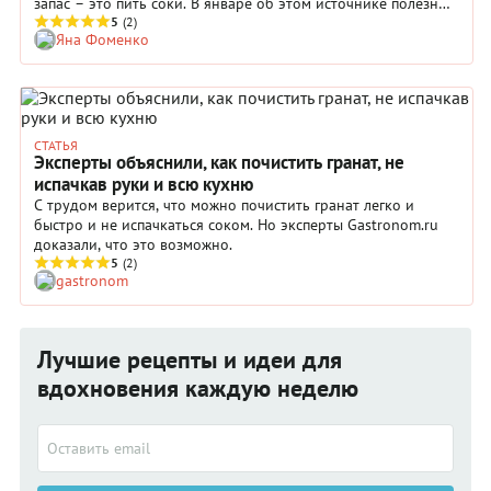
запас – это пить соки. В январе об этом источнике полезных
микроэлементов напоминает День свежевыжатого сока,
5
(2)
Яна Фоменко
который во многих странах мира отмечают 15 января.
СТАТЬЯ
Эксперты объяснили, как почистить гранат, не
испачкав руки и всю кухню
С трудом верится, что можно почистить гранат легко и
быстро и не испачкаться соком. Но эксперты Gastronom.ru
доказали, что это возможно.
5
(2)
gastronom
Лучшие рецепты и идеи для
вдохновения каждую неделю