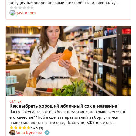
желудочные хвори, нервные расстройства и лихорадку ...
0
gastronom
СТАТЬЯ
Как выбрать хороший яблочный сок в магазине
Часто покупаете сок из яблок в магазине, но сомневаетесь в
его качестве? Чтобы сделать правильный выбор, учитесь
правильно «читать» этикетку! Конечно, БЖУ и состав
питательных веществ важен, но нужно еще понимать, чем,
4.75
(4)
Анна Куклина
например, сок прямого отжима отличается от