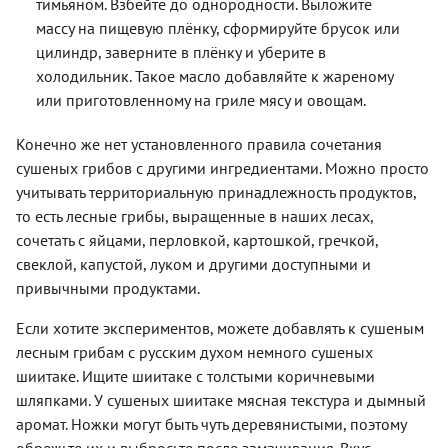
тимьяном. Взбейте до однородности. Выложите
массу на пищевую плёнку, сформируйте брусок или
цилиндр, заверните в плёнку и уберите в
холодильник. Такое масло добавляйте к жареному
или приготовленному на гриле мясу и овощам.
Конечно же нет установленного правила сочетания
сушеных грибов с другими ингредиентами. Можно просто
учитывать территориальную принадлежность продуктов,
то есть лесные грибы, выращенные в наших лесах,
сочетать с яйцами, перловкой, картошкой, гречкой,
свеклой, капустой, луком и другими доступными и
привычными продуктами.
Если хотите экспериментов, можете добавлять к сушеным
лесным грибам с русским духом немного сушеных
шиитаке. Ищите шиитаке с толстыми коричневыми
шляпками. У сушеных шиитаке мясная текстура и дымный
аромат. Ножки могут быть чуть деревянистыми, поэтому
обрежьте их и выбросьте после замачивания. Вкус