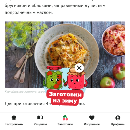
брусникой и яблоками, заправленный душистым
подсолнечным маслом.
Картофельные ломтики с сушеными грибами
Для приготовления 4-6 порций нужно:
100 г сушеных лесных грибов, лучше белых
700–800 г картофеля
Гастрономъ
Рецепты
Заготовки
Избранное
Профиль