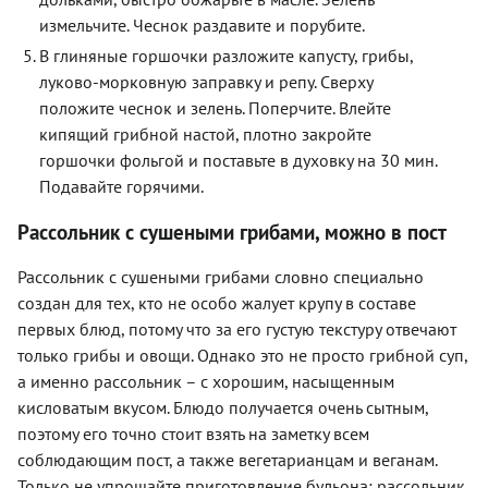
измельчите. Чеснок раздавите и порубите.
В глиняные горшочки разложите капусту, грибы,
луково-морковную заправку и репу. Сверху
положите чеснок и зелень. Поперчите. Влейте
кипящий грибной настой, плотно закройте
горшочки фольгой и поставьте в духовку на 30 мин.
Подавайте горячими.
Рассольник с сушеными грибами, можно в пост
Рассольник с сушеными грибами словно специально
создан для тех, кто не особо жалует крупу в составе
первых блюд, потому что за его густую текстуру отвечают
только грибы и овощи. Однако это не просто грибной суп,
а именно рассольник – с хорошим, насыщенным
кисловатым вкусом. Блюдо получается очень сытным,
поэтому его точно стоит взять на заметку всем
соблюдающим пост, а также вегетарианцам и веганам.
Только не упрощайте приготовление бульона: рассольник