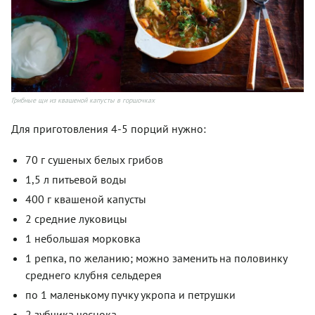
Грибные щи из квашеной капусты в горшочках
Для приготовления 4-5 порций нужно:
70 г сушеных белых грибов
1,5 л питьевой воды
400 г квашеной капусты
2 средние луковицы
1 небольшая морковка
1 репка, по желанию; можно заменить на половинку
среднего клубня сельдерея
по 1 маленькому пучку укропа и петрушки
2 зубчика чеснока