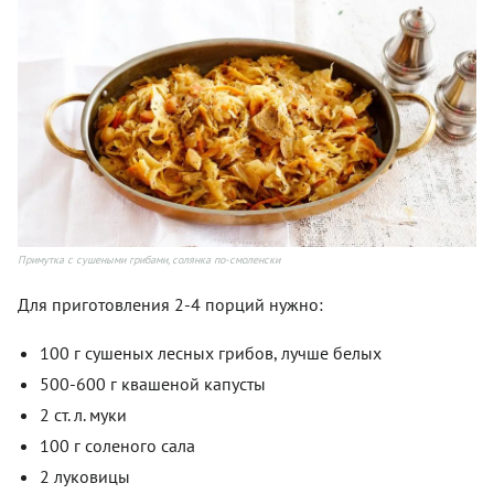
Примутка с сушеными грибами, солянка по-смоленски
Для приготовления 2-4 порций нужно:
100 г сушеных лесных грибов, лучше белых
500-600 г квашеной капусты
2 ст. л. муки
100 г соленого сала
2 луковицы