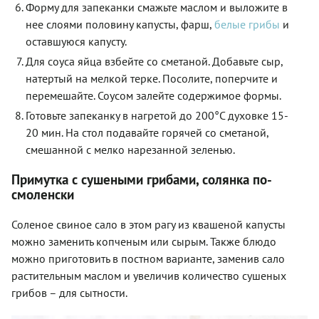
Форму для запеканки смажьте маслом и выложите в
нее слоями половину капусты, фарш,
белые грибы
и
оставшуюся капусту.
Для соуса яйца взбейте со сметаной. Добавьте сыр,
натертый на мелкой терке. Посолите, поперчите и
перемешайте. Соусом залейте содержимое формы.
Готовьте запеканку в нагретой до 200°C духовке 15-
20 мин. На стол подавайте горячей со сметаной,
смешанной с мелко нарезанной зеленью.
Примутка с сушеными грибами, солянка по-
смоленски
Соленое свиное сало в этом рагу из квашеной капусты
можно заменить копченым или сырым. Также блюдо
можно приготовить в постном варианте, заменив сало
растительным маслом и увеличив количество сушеных
грибов – для сытности.