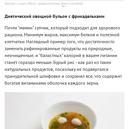
бургер с киноа
(Фото: предоставлено пресс-службой)
ку
Диетический овощной бульон с фрикадельками
Почти "мамин" супчик, который подходит для здорового
рациона. Минимум жиров, максимум белков и полезной
клетчатки. Наглядный пример того, что достаточносто
заменить рафинированные продукты на природные,
неочищенные, и "баластных" калорий в вашем питании
станет гораздо меньше. Бурый рис - как раз из таких
натуральных продуктов, поскольку не подвергался
принудительной шлифовке и сохранил все, что содержит
богатая витаминами оболочка каждого зерна.