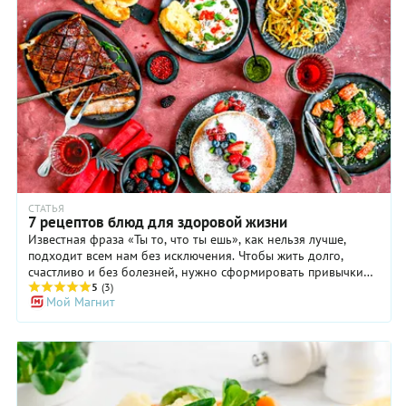
СТАТЬЯ
7 рецептов блюд для здоровой жизни
Известная фраза «Ты то, что ты ешь», как нельзя лучше,
подходит всем нам без исключения. Чтобы жить долго,
счастливо и без болезней, нужно сформировать привычки
здоровой жизни. И в первую очередь – озаботиться своим
5
(3)
Мой Магнит
питанием. Здоровая и при этом максимально разнообразная
еда может быть такой вкусной, что вы даже не заметите, как
вредные и не очень правильные продукты уйдут из вашего
повседневного рациона. Чтобы этот переход к здоровой
жизни прошел без тягостных гастрономических лишений,
предлагаем вам меню из супер вкусных блюд, которое
подойдет и на каждый день, и для праздничного стола.