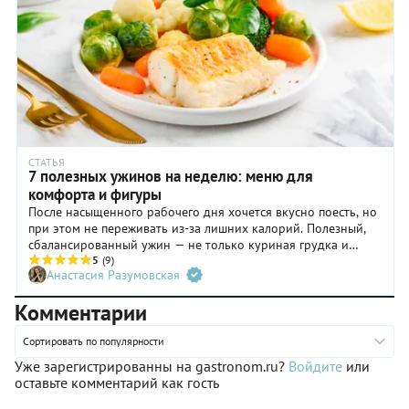
Большинство рецептов из нашей подборки наверняка вам
знакомо, мы постарались лишь обогатить их вкус с помощью
новых ингредиентов, в том числе – суперфудов.
СТАТЬЯ
7 полезных ужинов на неделю: меню для
комфорта и фигуры
После насыщенного рабочего дня хочется вкусно поесть, но
при этом не переживать из-за лишних калорий. Полезный,
сбалансированный ужин — не только куриная грудка и
овощной салат. Есть и другие варианты легкой, но сытной и
5
(9)
Анастасия Разумовская
простой в приготовлении еды. Собрали для вас несколько
интересных рецептов, которые доставят удовольствие за
Комментарии
столом, помогут поддерживать форму и не помешают
качественному сну.
Сортировать по популярности
Уже зарегистрированны на gastronom.ru?
Войдите
или
оставьте комментарий как гость