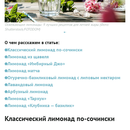
Освежающие лимонады: 9 лучших рецептов для летней жары
(Фото:
Ли
Shutterstock/FOTODOM)
О чем расскажем в статье:
Классический лимонад по-сочински
Лимонад из щавеля
Лимонад «Имбирный Джо»
Лимонад матча
Огуречно-базиликовый лимонад с липовым нектаром
Лавандовый лимонад
Арбузный лимонад
Лимонад «Тархун»
Лимонад «Клубника — базилик»
Классический лимонад по-сочински