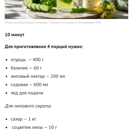
Огуречно-базиликовый лимонад с липовым нектаром (Сгенерировано ИИ)
10 минут
Для приготовления 4 порций нужно:
огурцы — 400 г
базилик — 60 г
липовый нектар — 200 мл
содовая — 600 мл
лед для подачи
Для липового сиропа:
сахар — 1 кг
соцветия липы — 10 г