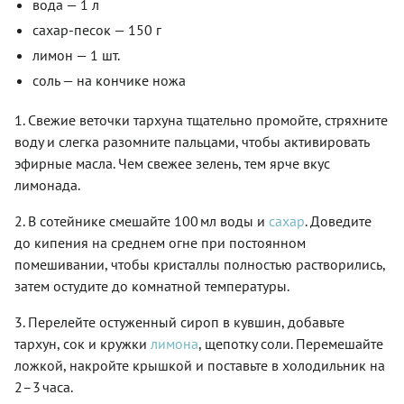
вода — 1 л
сахар-песок — 150 г
лимон — 1 шт.
соль — на кончике ножа
1. Свежие веточки тархуна тщательно промойте, стряхните
воду и слегка разомните пальцами, чтобы активировать
эфирные масла. Чем свежее зелень, тем ярче вкус
лимонада.
2. В сотейнике смешайте 100 мл воды и
сахар
. Доведите
до кипения на среднем огне при постоянном
помешивании, чтобы кристаллы полностью растворились,
затем остудите до комнатной температуры.
3. Перелейте остуженный сироп в кувшин, добавьте
тархун, сок и кружки
лимона
, щепотку соли. Перемешайте
ложкой, накройте крышкой и поставьте в холодильник на
2–3 часа.