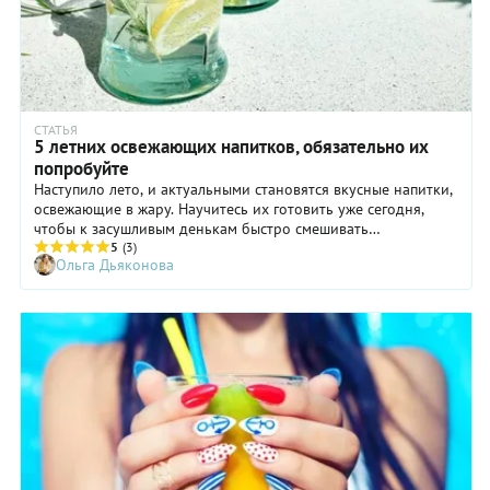
СТАТЬЯ
5 летних освежающих напитков, обязательно их
попробуйте
Наступило лето, и актуальными становятся вкусные напитки,
освежающие в жару. Научитесь их готовить уже сегодня,
чтобы к засушливым денькам быстро смешивать
причудливые коктейли для друзей и близких. Делимся пятью
5
(3)
Ольга Дьяконова
рецептами интересных освежающих напитков.