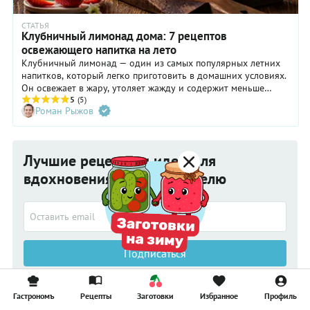
СТАТЬЯ
Клубничный лимонад дома: 7 рецептов
освежающего напитка на лето
Клубничный лимонад — один из самых популярных летних
напитков, который легко приготовить в домашних условиях.
Он освежает в жару, утоляет жажду и содержит меньше
сахара, чем магазинная газировка. Рассказываем, как сделать
5
(5)
Роман Рыжов
клубничный лимонад, какие ингредиенты выбрать, и
делимся лучшими рецептами — от классического до
оригинальных сочетаний с базиликом, мятой и чаем.
Лучшие рецепты и идеи для
вдохновения каждую неделю
Подписаться
Нажимая на кнопку, я соглашаюсь получать информационные и
рекламные материалы
Гастрономъ
Рецепты
Заготовки
Избранное
Профиль