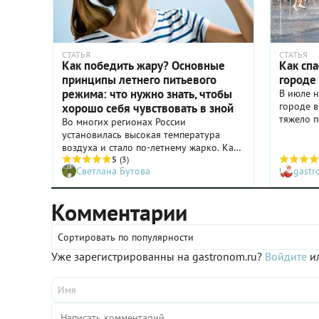
СТАТЬЯ
СТАТЬЯ
Как победить жару? Основные
Как спа
принципы летнего питьевого
городе
режима: что нужно знать, чтобы
В июле н
городе 
хорошо себя чувствовать в зной
тяжело п
Во многих регионах России
перегрев
установилась высокая температура
воздуха и стало по-летнему жарко. Как
защитить себя от последствий
5
(3)
Светлана Бутова
gast
перегрева? Рассказываем подробности.
Комментарии
Сортировать по популярности
Уже зарегистрированны на gastronom.ru?
Войдите
ил