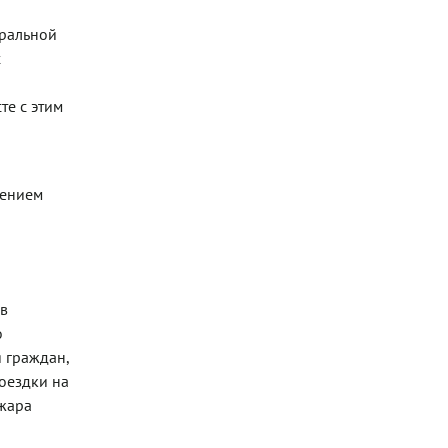
еральной
х
те с этим
лением
 в
о
 граждан,
оездки на
 жара