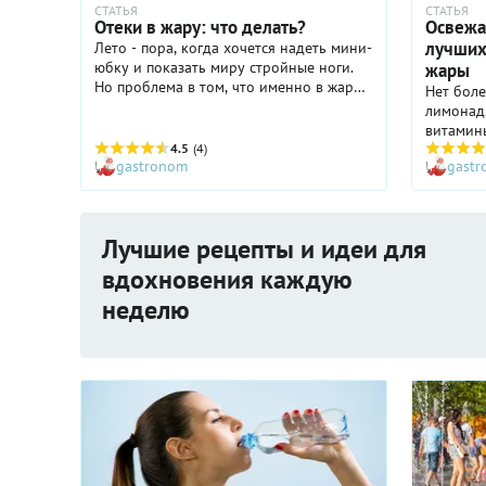
СТАТЬЯ
СТАТЬЯ
Отеки в жару: что делать?
Освежа
лучших
Лето - пора, когда хочется надеть мини-
юбку и показать миру стройные ноги.
жары
Но проблема в том, что именно в жару
Нет боле
наши ножки начинают отекать,
лимонад.
особенно к вечеру. Что поможет
витамины
справиться с этой летней напастью?
4.5
(4)
прохлада
gastronom
gast
посидеть
бокалом
собрали
лимонадо
Лучшие рецепты и идеи для
ресторан
остаютс
вдохновения каждую
каждый м
неделю
вкусу из