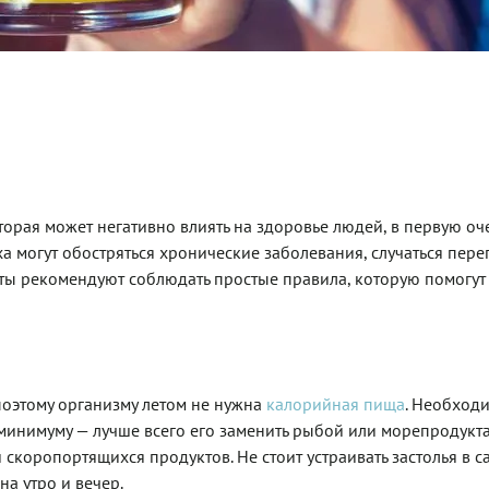
торая может негативно влиять на здоровье людей, в первую оч
а могут обостряться хронические заболевания, случаться пере
ты рекомендуют соблюдать простые правила, которую помогут
поэтому организму летом не нужна
калорийная пища
. Необход
к минимуму — лучше всего его заменить рыбой или морепродукта
скоропортящихся продуктов. Не стоит устраивать застолья в с
а утро и вечер.