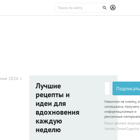
мая 2026 г.
Лучшие
Подписать
рецепты и
идеи для
Нажимая на кнопку, я
соглашаюсь получать
вдохновения
информационные и
рекламные материал
каждую
Ваши данные защищ
неделю
Yandex SmartCaptcha