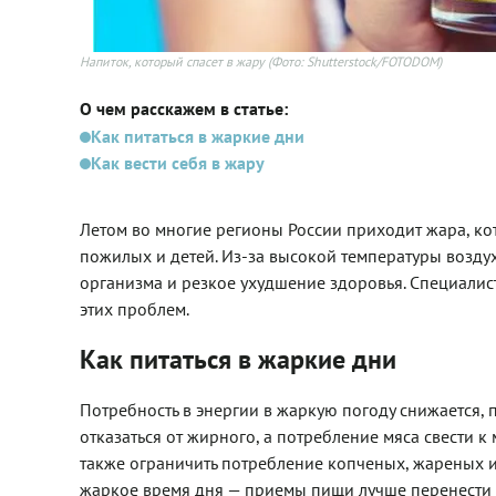
Напиток, который спасет в жару
(Фото: Shutterstock/FOTODOM)
О чем расскажем в статье:
Как питаться в жаркие дни
Как вести себя в жару
Летом во многие регионы России приходит жара, ко
пожилых и детей. Из-за высокой температуры воздух
организма и резкое ухудшение здоровья. Специалис
этих проблем.
Как питаться в жаркие дни
Потребность в энергии в жаркую погоду снижается, 
отказаться от жирного, а потребление мяса свести 
также ограничить потребление копченых, жареных и 
жаркое время дня — приемы пищи лучше перенести н