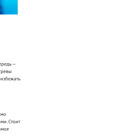
ередь —
гревы
 избежать
имо
ми. Стоит
амое