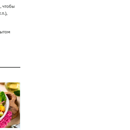
, чтобы
п.),
рытом