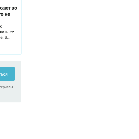
сают во
то не
к
жить ее
е. В
вычные
вода.
 не
низма,
мально
ться
атериалы