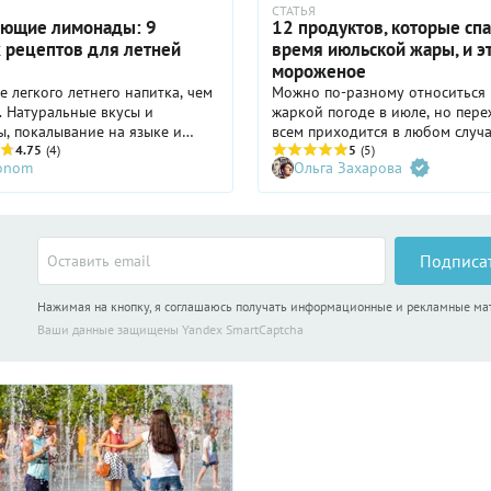
СТАТЬЯ
ющие лимонады: 9
12 продуктов, которые спа
 рецептов для летней
время июльской жары, и э
мороженое
е легкого летнего напитка, чем
Можно по-разному относиться 
 Натуральные вкусы и
жаркой погоде в июле, но пере
, покалывание на языке и
всем приходится в любом случа
 — в жару так приятно
4.75
(4)
этом помогут доступные и при
5
(5)
ronom
Ольга Захарова
 на траве или веранде с
продукты и, конечно, питьевая 
 чего-нибудь бодрящего. Мы
Известно, что в жару главное —
 рецепты освежающих
допускать обезвоживания орга
в, которые выглядят как
чтобы чувствовать себя макси
ные напитки, но в душе
комфортно.
Подписа
я очень домашними. Чтобы
ог приготовить что-то по
Нажимая на кнопку, я соглашаюсь получать информационные и рекламные м
 того, что есть под рукой.
Ваши данные защищены Yandex SmartCaptcha