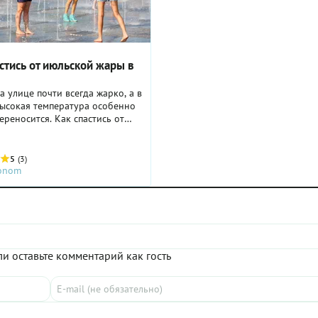
стись от июльской жары в
а улице почти всегда жарко, а в
высокая температура особенно
ереносится. Как спастись от
а?
5
(3)
ronom
и оставьте комментарий как гость