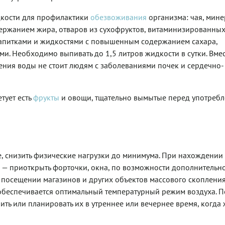
дкости для профилактики
обезвоживания
организма: чая, мин
держанием жира, отваров из сухофруктов, витаминизированны
напитками и жидкостями с повышенным содержанием сахара,
и. Необходимо выпивать до 1,5 литров жидкости в сутки. Вмес
ления воды не стоит людям с заболеваниями почек и сердечно-
тует есть
фрукты
и овощи, тщательно вымытые перед употреб
е, снизить физические нагрузки до минимума. При нахождении
— приоткрыть форточки, окна, по возможности дополнительн
и посещении магазинов и других объектов массового скопления
 обеспечивается оптимальный температурный режим воздуха. П
ть или планировать их в утреннее или вечернее время, когда