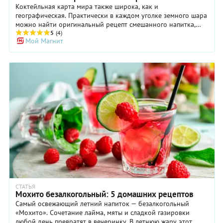
Коктейльная карта мира также широка, как и
географическая. Практически в каждом уголке земного шара
можно найти оригинальный рецепт смешанного напитка,
окутанный легендой или просто составленный из локальных
5
(4)
Мой Магнит
ингредиентов. В этой подборке мы предлагаем вам
известные коктейли с историей — яркий апероль шприц,
загадочную кайпиринью, крепкий негрони, брутальный олд
фэшн, модный во все времена космополитен и солнечный
дайкири. Совершите небольшое путешествие по странам и
континентам, попробовав коктейли из Италии, Бразилии,
Северной Америки, Кубы. Маленький общий совет: для
приготовления льда, который вам понадобится, используйте
только хорошую питьевую воду.
СТАТЬЯ
Мохито безалкогольный: 5 домашних рецептов
Самый освежающий летний напиток — безалкогольный
«Мохито». Сочетание лайма, мяты и сладкой газировки
любой день превратят в вечеринку. В летнюю жару этот