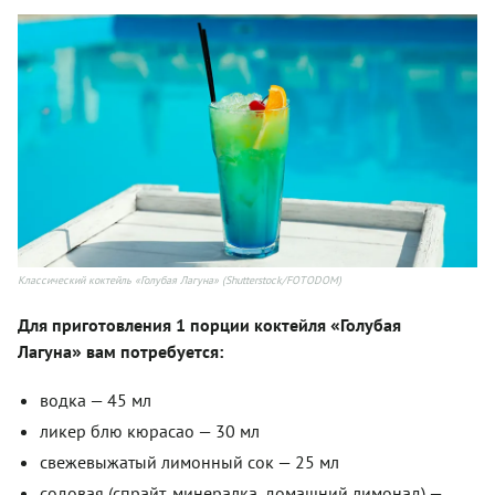
Классический коктейль «Голубая Лагуна» (Shutterstock/FOTODOM)
«
Для приготовления 1 порции коктейля
Голубая
»
Лагуна
вам потребуется:
водка — 45 мл
ликер блю кюрасао — 30 мл
свежевыжатый лимонный сок — 25 мл
содовая (спрайт, минералка, домашний лимонад) —