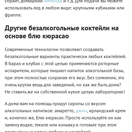
спрайт, домашний
лимонад
и т. д. Для подачи вы можете
использовать лед в любом виде: крупными кубиками или
фраппе.
Другие безалкогольные коктейли на
основе блю кюрасао
Современные технологии позволяют создавать
безалкогольные варианты практически любых коктейлей.
В барах и клубах с этой целью применяются роторные
испарители, которые лишают напиток алкогольной базы,
при этом полностью сохраняя его вкус. Без сомнения, это
очень крутая вещь для заведений, но как же быть дома?
Не ставить же на собственной кухне целую лабораторию!
А дома вам на помощь придут сиропы со вкусом
алкогольных напитков: амаретто,
джин
, ирландский крем
и, конечно же, блю кюрасао. Просто используйте их как
замену водке, текиле или коньяку и готовьте при этом
почти точные копии любимых коктейлей.