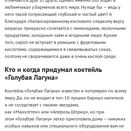
отличаются друг от друга, однако именно blu ходит в
любимчиках у барменов всего мира. Ну еще бы — ведь у
него такой потрясающий глубокий и чистый цвет! А
благодаря сбалансированному кисловато-сладкому вкусу
кюрасао прекрасно сочетается с лимонадами, молочными
продуктами, холодным чаем и ягодными пюре. Кроме
того, сироп не вступает в реакцию с фруктовыми
кислотами, содержащимися в свежевыжатых соках,
поэтому не сворачивается даже в очень кислой среде.
Кто и когда придумал коктейль
«Голубая Лагуна»
«
»
Коктейль
Голубая Лагуна
известен и популярен по всему
миру. Да, он не входит в топ-10 лучших барных напитков
и не соседствует с такими звездами,
«
»
«
»
как
Манхэттен
или
Апероль Шприц
, но при
«
»
этом
Голубую Лагуну
легко приготовить дома — никаких
особых навыков или специального оборудования вам не