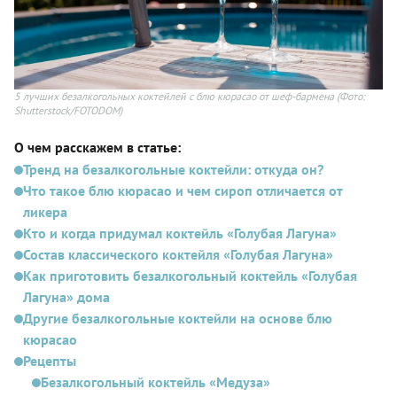
5 лучших безалкогольных коктейлей с блю кюрасао от шеф-бармена
(Фото:
Shutterstock/FOTODOM)
О чем расскажем в статье:
Тренд на безалкогольные коктейли: откуда он?
Что такое блю кюрасао и чем сироп отличается от
ликера
Кто и когда придумал коктейль «Голубая Лагуна»
Состав классического коктейля «Голубая Лагуна»
Как приготовить безалкогольный коктейль «Голубая
Лагуна» дома
Другие безалкогольные коктейли на основе блю
кюрасао
Рецепты
Безалкогольный коктейль «Медуза»