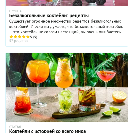
ГРУППА
Безалкогольные коктейли: рецепты
Существует огромное множество рецептов безалкогольных
коктейлей. И если вы думаете, что безалкогольный коктейль
– это коктейль не совсем настоящий, вы очень ошибаетесь.
Неслучайно сейчас безалкогольные коктейли можно
5
(5)
57 рецептов
встретить в любом баре и они пользуются большим спросом,
а посетителель ресторана, заказывающий лёгкий и полезный
для здоровья напиток «без градуса», уже давно не встречает
обращенных к нему удивленных взглядов.
СТАТЬЯ
Коктейли с историей со всего мира