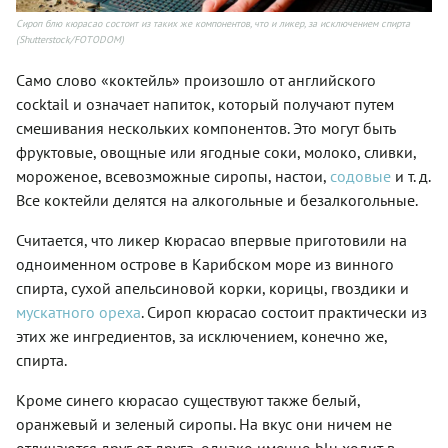
Сироп блю кюрасао состоит из таких же компонентов, что и ликер, за исключением спирта
(Shutterstock/FOTODOM)
Само слово «коктейль» произошло от английского
cocktail и означает напиток, который получают путем
смешивания нескольких компонентов. Это могут быть
фруктовые, овощные или ягодные соки, молоко, сливки,
мороженое, всевозможные сиропы, настои,
содовые
и т. д.
Все коктейли делятся на алкогольные и безалкогольные.
к
Считается, что ликер
юрасао впервые приготовили на
одноименном острове в Карибском море из винного
спирта, сухой апельсиновой корки, корицы, гвоздики и
мускатного ореха
. Сироп кюрасао состоит практически из
этих же ингредиентов, за исключением, конечно же,
спирта.
Кроме синего кюрасао существуют также белый,
оранжевый и зеленый сиропы. На вкус они ничем не