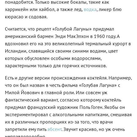
понадобится. Только высокие бокалы, такие как
харрикейн или хайбол, а также лед,
водка
, ликер блю
кюрасао и содовая.
«
»
Считается, что рецепт
Голубой Лагуны
придумал
американский бармен Энди МакЭлхон в 1960 году. А
вдохновил его на это великолепный термальный курорт в
Исландии, славящийся своими синими водами, цвет
которых обусловлен особыми водорослями,
характерными только для горячих источников.
Есть и другие версии происхождения коктейля. Например,
«
»
что он был назван в честь фильма
Голубая Лагуна
с
Милой Йовович в главной роли. Или совсем уж
фантастический вариант, согласно которому коктейль
придумал французский художник Поль Гоген. Якобы он
экспериментировал с алкогольными напитками, смешивая
их в различных пропорциях из-за того, что врачи
запретили ему пить
абсент
. Звучит красиво, но уж очень
неправдоподобно.