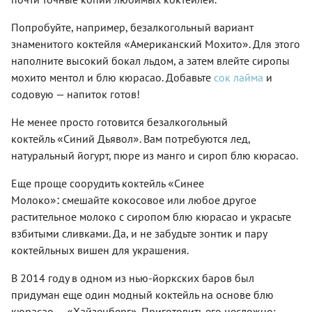
Попробуйте, например, безалкогольный вариант
«
»
знаменитого коктейля
Американский Мохито
. Для этого
наполните высокий бокал льдом, а затем влейте сиропы
мохито ментол и блю кюрасао. Добавьте
сок лайма
и
содовую — напиток готов!
Не менее просто готовится безалкогольный
«
»
коктейль
Синий Дьявол
. Вам потребуются лед,
натуральный йогурт, пюре из манго и сироп блю кюрасао.
«
Еще проще соорудить коктейль
Синее
»:
Молоко
смешайте кокосовое или любое другое
растительное молоко с сиропом блю кюрасао и украсьте
взбитыми сливками. Да, и не забудьте зонтик и пару
коктейльных вишен для украшения.
В 2014 году в одном из нью-йоркских баров был
придуман еще один модный коктейль на основе блю
«
»
кюрасао —
Хайзенберг
. Приготовить его несложно: