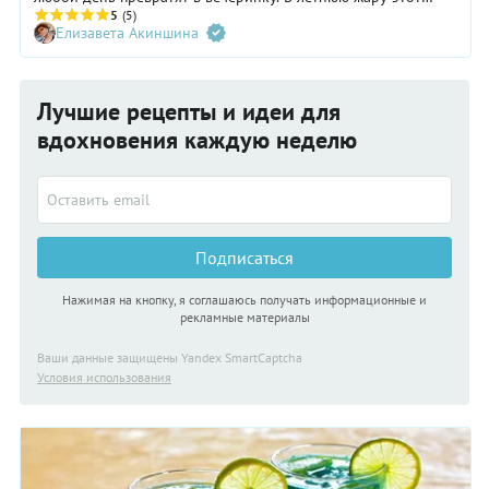
коктейль особенно бодрит. А благодаря большому
5
(5)
Елизавета Акиншина
количеству льда сладости напитка практически не
чувствуется.
Лучшие рецепты и идеи для
вдохновения каждую неделю
Подписаться
Нажимая на кнопку, я соглашаюсь получать информационные и
рекламные материалы
Ваши данные защищены Yandex SmartCaptcha
Условия использования