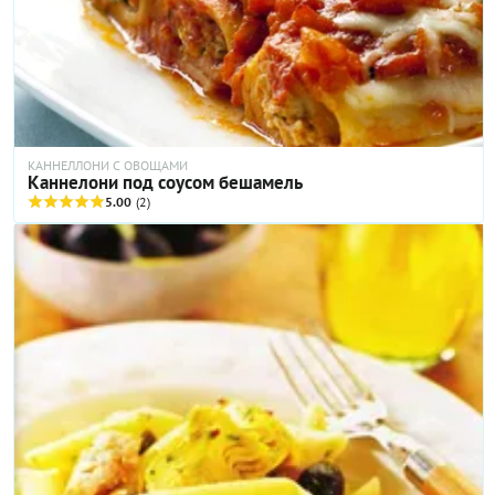
шарлотка — не просто десерт, а настоящее произведение
кулинарного искусства, каждый кусочек которого тает во рту!
Подавайте ее теплой, по возможности, с шариком
натурального ванильного пломбира и карамельным сиропом
(ведь сам пирог не слишком сладкий) — и получайте
заслуженные комплименты.
КАННЕЛЛОНИ С ОВОЩАМИ
Каннелони под соусом бешамель
5.00
(2)