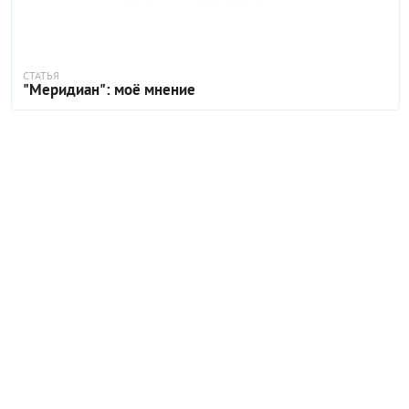
СТАТЬЯ
"Меридиан": моё мнение