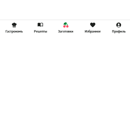
Гастрономъ
Рецепты
Заготовки
Избранное
Профиль
Главная
Рецепты
Продукты
Здоровье
Путешествия
Рестораны
Новости
Реклама в ООО "Гастроном Медиа"
Контакты