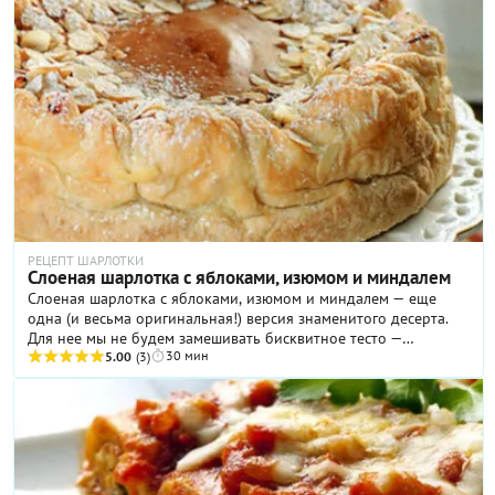
РЕЦЕПТ ШАРЛОТКИ
Слоеная шарлотка с яблоками, изюмом и миндалем
Слоеная шарлотка с яблоками, изюмом и миндалем — еще
одна (и весьма оригинальная!) версия знаменитого десерта.
Для нее мы не будем замешивать бисквитное тесто —
30 мин
используем готовое слоеное дрожжевое. Нежные и воздушные,
5.00
(3)
слегка хрустящие слои будут интересно контрастировать в
этом пироге с сочной кислинкой яблок, сладостью
распаренного изюма и пикантной хрусткостью жареного
миндаля. А кухня, как и весь дом, в процессе приготовления
наполнится волнующими ароматами корицы и ванили,
которые создадут неповторимую атмосферу уюта. Да, эта