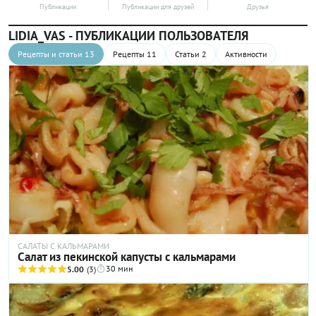
Публикации
Публикации для друзей
Друзья
LIDIA_VAS - ПУБЛИКАЦИИ ПОЛЬЗОВАТЕЛЯ
Рецепты и статьи 13
Рецепты 11
Статьи 2
Активности
САЛАТЫ С КАЛЬМАРАМИ
Салат из пекинской капусты с кальмарами
30 мин
5.00
(3)