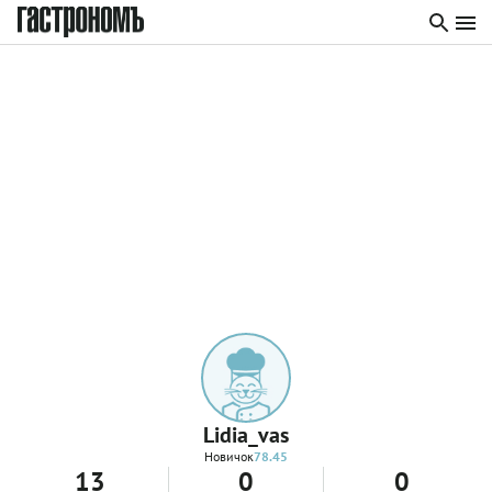
Lidia_vas
Новичок
78.45
13
0
0