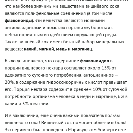
что наиболее значимыми веществами виш­нёвого сока
являются полифенольные соединения (в том числе
флавоноиды
). Эти вещества являются мощными
антиоксидантами и помогают организму бороться с
неблагоприятным воздействием окружающей среды.
Также вишнёвый сок имеет богатый набор минеральных
веществ:
калий, магний, медь и марганец
.
Было установлено, что содержание
флавоноидов
в
порции вишнёвого нектара составляет около 15% от
адекватного суточного потребления, антоцианинов —
20%, а содержание гидроксикоричных кислот пре­вышает
его. Порция нектара содержит в среднем 10% от суточной
потребности организма человека в меди и марганце, 6% в
калии и 3% в магнии.
И в заключении, ещё очень важный показатель пользы
вишнёвого сока! Вишнёвый сок помогает облегчить боль!
Эксперимент был проведен в Мэривудском Университете