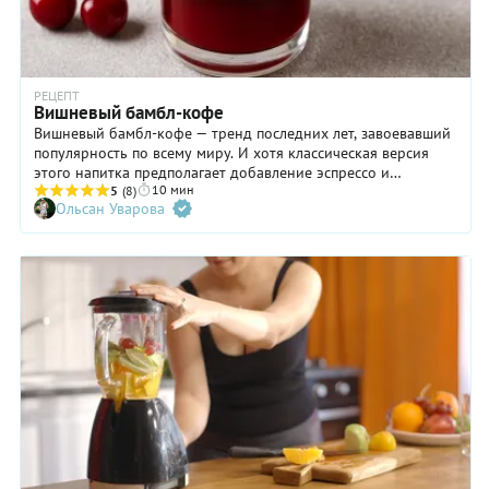
РЕЦЕПТ
Вишневый бамбл-кофе
Вишневый бамбл-кофе — тренд последних лет, завоевавший
популярность по всему миру. И хотя классическая версия
этого напитка предполагает добавление эспрессо и
10 мин
свежевыжатого апельсинового сока, мы считаем, что
5
(8)
Ольсан Уварова
неизменный ингредиентом должен оставаться крепкий
кофе, а с остальными составляющими вполне допускаются
эксперименты. Если вы еще не успели попробовать кофе с
вишневым соком — самое время открыть для себя этот
напиток! Ниже мы подготовили пошаговый рецепт:
сохраняйте и наслаждайтесь!