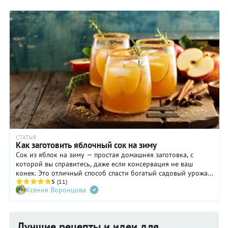
СТАТЬЯ
Как заготовить яблочный сок на зиму
Сок из яблок на зиму — простая домашняя заготовка, с
которой вы справитесь, даже если консервация не ваш
конек. Это отличный способ спасти богатый садовый урожай
или сохранить вкус сезонных яблок, привезенных с дачи.
5
(11)
Ксения Воронцова
Все, что нужно, — это соковыжималка, вместительная
кастрюля и заточенный нож. Остальное — дело техники,
простой и понятной.
Лучшие рецепты и идеи для