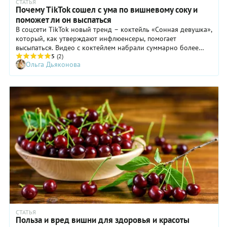
СТАТЬЯ
Почему TikTok сошел с ума по вишневому соку и
поможет ли он выспаться
В соцсети TikTok новый тренд – коктейль «Сонная девушка»,
который, как утверждают инфлюенсеры, помогает
высыпаться. Видео с коктейлем набрали суммарно более
136 млн просмотров. Разбираемся, правда ли этот напиток
5
(2)
Ольга Дьяконова
поможет лучше спать и почему.
СТАТЬЯ
Польза и вред вишни для здоровья и красоты