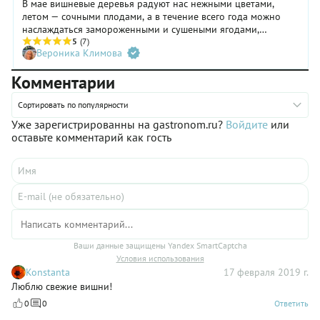
В мае вишневые деревья радуют нас нежными цветами,
летом — сочными плодами, а в течение всего года можно
наслаждаться замороженными и сушеными ягодами,
компотами и душистым вареньем. Рассказываем, что
5
(7)
Вероника Климова
содержит вишня, в чем ее польза и вред для здоровья, как
выбирать ягоду, в каком виде лучше хранить и что из нее
Комментарии
приготовить.
Сортировать по популярности
Уже зарегистрированны на gastronom.ru?
Войдите
или
оставьте комментарий как гость
Ваши данные защищены Yandex SmartCaptcha
Условия использования
Konstanta
17 февраля 2019 г.
Люблю свежие вишни!
0
0
Ответить