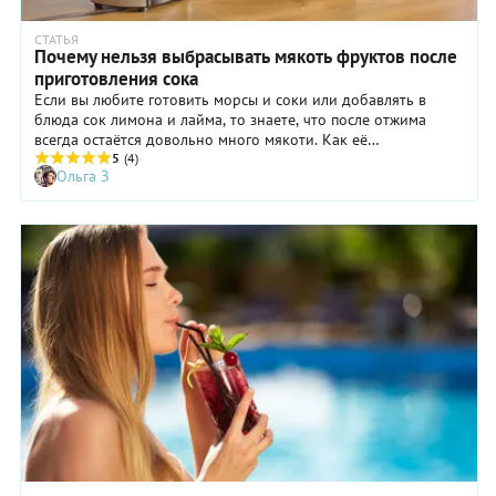
СТАТЬЯ
Почему нельзя выбрасывать мякоть фруктов после
приготовления сока
Если вы любите готовить морсы и соки или добавлять в
блюда сок лимона и лайма, то знаете, что после отжима
всегда остаётся довольно много мякоти. Как её
использовать не всегда понятно, но абсолютно точно не
5
(4)
Ольга З
стоит выбрасывать! В остатках фруктов есть много
полезного, например, клетчатка. Мы собрали 7 способов
использования мякоти и добавили 7 лайфхаков по работе с
самыми популярными сочными фруктами. Про рецепты
сезонных напитков тоже не забыли.