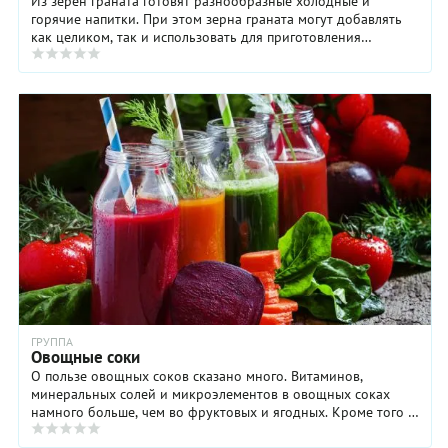
Из зерен граната готовят разнообразные холодные и
горячие напитки. При этом зерна граната могут добавлять
как целиком, так и использовать для приготовления
гранатовый сок. Если зерна граната кладут в ...
ГРУППА
Овощные соки
О пользе овощных соков сказано много. Витаминов,
минеральных солей и микроэлементов в овощных соках
намного больше, чем во фруктовых и ягодных. Кроме того в
них содержится физиологическая вода – самое ...