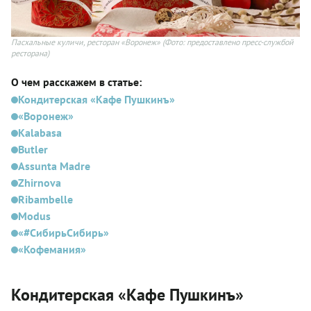
Пасхальные куличи, ресторан «Воронеж»
(Фото: предоставлено пресс-службой
ресторана)
О чем расскажем в статье:
Кондитерская «Кафе Пушкинъ»
«Воронеж»
Kalabasa
Butler
Assunta Madre
Zhirnova
Ribambelle
Modus
«#СибирьСибирь»
«Кофемания»
Кондитерская «Кафе Пушкинъ»