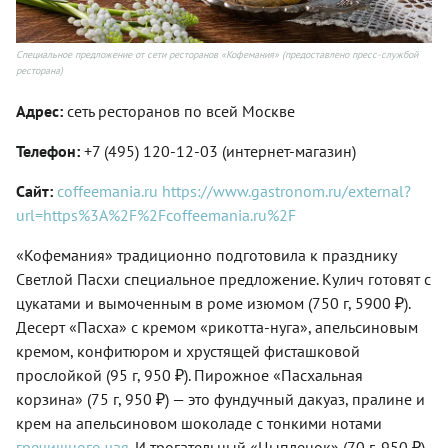
Специальное предложение от сети ресторанов «Кофемания» (предоставлено пресс-службой
ресторана)
Адрес:
сеть ресторанов по всей Москве
Телефон:
+7 (495) 120-12-03 (интернет-магазин)
Сайт:
coffeemania.ru
https://www.gastronom.ru/external?
url=https%3A%2F%2Fcoffeemania.ru%2F
«Кофемания» традиционно подготовила к празднику
Светлой Пасхи специальное предложение. Кулич готовят с
цукатами и вымоченным в роме изюмом (750 г, 5900 ₽).
Десерт «Пасха» с кремом «рикотта-нуга», апельсиновым
кремом, конфитюром и хрустящей фисташковой
прослойкой (95 г, 950 ₽). Пирожное «Пасхальная
корзина» (75 г, 950 ₽) — это фундучный дакуаз, пралине и
крем на апельсиновом шоколаде с тонкими нотами
гречишного чая
. И трогательный «Цыпленок» (70 г, 950 ₽)