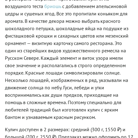
воздушного теста
бриошь
с добавлением апельсиновой
цедры и сушеных ягод. Все это пропитали коньяком для
аромата. В качестве декора можно выбрать красного
шоколадного петушка, шоколадные яйца на подушке из
фисташковой крошки и сахарных цветов или мезенский
орнамент — визитную карточку самого ресторана. Это
один из старейших видов художественного ремесла на
Русском Севере. Каждый элемент и виток узора имели
свое значение и располагались в строго определенном
порядке. Красные лошади символизировали солнце.
Несколько лошадей, изображенных в ряд, указывали на
движение солнца по небу. Гуси, лебеди и утки
воспринимались как души предков, приходящие на
помощь в сложные времена. Поэтому специально для
любителей традиций был изготовлен кулич с ярким
бантом и узнаваемым красным рисунком.
Кулич доступен в 2 размерах: средний (300 г, 1550 ₽) и
большой (700 г, 2550 ₽). Предзаказ можно оформить по 17