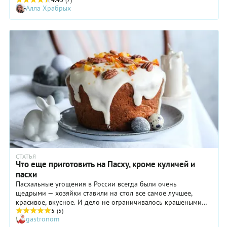
пойти нестандартным путем и попробовать фирменные
Алла Храбрых
рецепты шеф-поваров, которые готовятся гораздо быстрее
обычных. Предлагаем куличи без сахара и глютена, на пиве,
творожный, шоколадный и с кремом из маракуйи.
Выбирайте, какой больше нравится, — и к духовке!
СТАТЬЯ
Что еще приготовить на Пасху, кроме куличей и
пасхи
Пасхальные угощения в России всегда были очень
щедрыми — хозяйки ставили на стол все самое лучшее,
красивое, вкусное. И дело не ограничивалось крашеными
яйцами, куличами и творожной пасхой. Рассказываем, чем
5
(5)
gastronom
еще разнообразить застолье: от паштетов и рулетов до