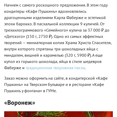
Начнем с самого роскошного предложения. В этом году
кондитеры «Кафе Пушкинъ» вдохновлялись
драгоценными изделиями Карла Фаберже и эстетикой
эпохи барокко. В пасхальной коллекции 9 куличей. От
трехкилограммового «Семейного» кулича за 37 000 ₽ до
«Детского» (150 г, 2750 ₽). Одно из самых эффектных
творений — миниатюрная копия Храма Христа Спасителя,
внутри которого спрятаны три шоколадных яйца с
миндалем, вишней и карамелью (320 г, 5900 ₽). А еще
купол из горького шоколада, яйца в стиле шедевров
Фаберже и
традиционная творожная пасха
.
Заказ можно оформить на сайте, в кондитерской «Кафе
Пушкинъ» на Тверском бульваре и в ресторане «Кафе
Пушкинъ у фонтана» в ГУМе.
«Воронеж»