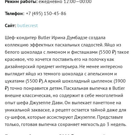
Режим работы:
ежедневно 12:00—00:00
Телефон:
+7 (495) 150-45-86
Сайт:
butler.rest
Шеф-кондитер Butler Ирина Думбадзе создала
коллекцию эффектных пасхальных сладостей. Яйцо из
белого шоколада с лимоном и фисташками (5500 ₽) такое
красивое, что хочется поставить его на полочку как
дизайнерский предмет интерьера. Не менее интересно
выглядит яйцо из темного шоколада с апельсином и
цукатами (5500 ₽). А яркий шоколадный цыпленок (3900
₽) точно понравится детям. Пасхальная выпечка в Butler
внешне классическая, но содержит в себе многолетний
опыт шефа Джузеппе Дави. Он выпекает панеттоне на
уникальной закваске, а рецепт остается тайной даже для
су-шефов, которые ассистируют Джузеппе. Представьте
только, готовая выпечка сохраняет мягкость до 3 недель.