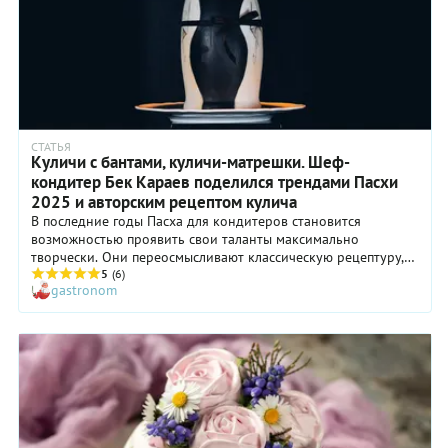
СТАТЬЯ
Куличи с бантами, куличи-матрешки. Шеф-
кондитер Бек Караев поделился трендами Пасхи
2025 и авторским рецептом кулича
В последние годы Пасха для кондитеров становится
возможностью проявить свои таланты максимально
творчески. Они переосмысливают классическую рецептуру,
создают впечатляющий декор. Из традиционной выпечки
5
(6)
gastronom
кулич превращается в эффектное произведение искусства.