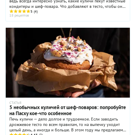
ведь всегда интересно узнать, какие куличи пекут известные
кондитеры и шеф-повара. Что добавляют в тесто, чтобы оно
было сдобным, тяжелым и насыщенным, какие сухофрукты,
5
(4)
18 рецептов
пряности и орехи в их фирменных рецептах куличей? А
главное, есть ли у них какие-то секреты или все просто –
печь надо со светлыми чувствами и любовью в душе.
СТАТЬЯ
5 необычных куличей от шеф-поваров: попробуйте
на Пасху кое-что особенное
Печь куличи — дело долгое и трудоемкое. Если заводить
дрожжевое тесто по всем правилам, то на выпечку уходит
целый день, а иногда и больше. В этом году мы предлагаем
4.43
(7)