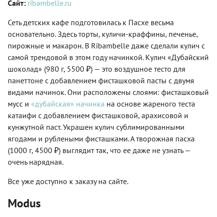
Сайт:
ribambelle.ru
Сеть детских кафе подготовилась к Пасхе весьма
основательно. Здесь торты, куличи-краффины, печенье,
пирожные и макарон. В Ribambelle даже сделали кулич с
самой трендовой в этом году начинкой. Кулич «Дубайский
шоколад» (980 г, 5500 ₽) — это воздушное тесто для
панеттоне с добавлением фисташковой пасты с двумя
видами начинок. Они расположены слоями: фисташковый
мусс и
«дубайская» начинка
на основе жареного теста
катаифи с добавлением фисташковой, арахисовой и
кунжутной паст. Украшен кулич сублимированными
ягодами и рублеными фисташками. А творожная пасха
(1000 г, 4500 ₽) выглядит так, что ее даже не узнать —
очень нарядная.
Все уже доступно к заказу на сайте.
Modus