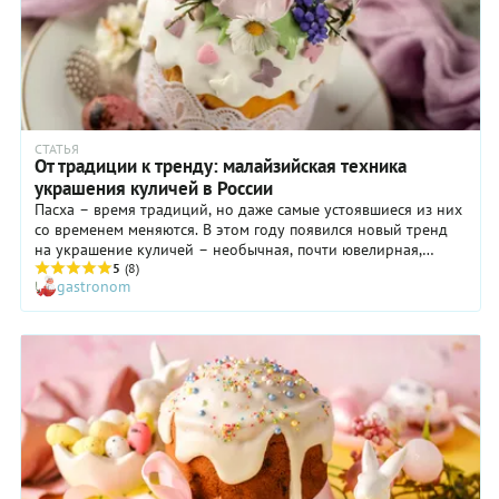
СТАТЬЯ
От традиции к тренду: малайзийская техника
украшения куличей в России
Пасха – время традиций, но даже самые устоявшиеся из них
со временем меняются. В этом году появился новый тренд
на украшение куличей – необычная, почти ювелирная,
малайзийская техника. Золотой призер Чемпионата России
5
(8)
gastronom
по кондитерскому искусству и эксперт форума Moscow Cake
Show — 2025 Ирина Мошкина рассказала, как современное
оформление соединяется с классическими рецептами и чем
в этом году удивят праздничные столы.