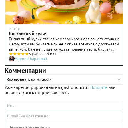
РЕЦЕПТ
Бисквитный кулич
Бисквитный кулич станет компромиссом для вашего стола на
Пасху, если вы боитесь или не любите возиться с дрожжевой
выпечкой. Вам не придется ждать подъема теста, бисквит
1 ч 15 мин
готовится за считанные минуты, а выпекается чуть меньше
5
(5)
Марина Баранова
часа. Вам не потребуется навыков работы с дрожжевым
тестом, которое может не подняться или осесть. Бисквитный
Комментарии
кулич получается мягким, пористым и легким, в отличие от
некоторых плотных дрожжевых вариантов. Он не крошится
Сортировать по популярности
и хорошо пропитывается глазурью или сиропом. Хороший
бисквит дольше остается мягким, особенно если его
Уже зарегистрированны на gastronom.ru?
Войдите
или
завернуть в пленку, приготовив за пару дней до праздника.
оставьте комментарий как гость
В общем, бисквитный кулич — это идеальный вариант, если
мало времени на приготовление и хочется нежный десерт, а
не плотную сдобу.