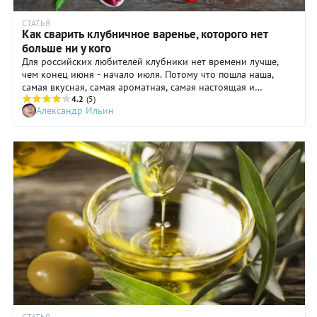
СТАТЬЯ
Как сварить клубничное варенье, которого нет
больше ни у кого
Для российских любителей клубники нет времени лучше,
чем конец июня - начало июля. Потому что пошла наша,
самая вкусная, самая ароматная, самая настоящая и
любимая клубника — из Ростовской области и
4.2
(5)
Александр Ильин
Краснодарского края. Наелись? Тогда запоминайте, что с ней
можно приготовить особенного.
СТАТЬЯ