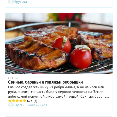
Ируська
продукты горстями, ложками и стаканами. Что же до сахара,
он обожает все его виды, но особенно — тростниковый
коричневый.
СТАТЬЯ
Свиные, бараньи и говяжьи ребрышки
Раз Бог создал женщину из ребра Адама, а не из ноги или
руки, значит, эта часть была у первого человека на Земле
либо самой ненужной, либо самой лучшей. Свиные, бараньи
или говяжьи ребрышки тоже вполне укладываются в это
4.75
(4)
Сергей Синельников
определение