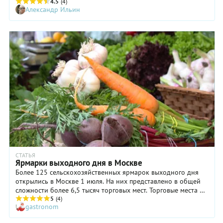
состояния дел, оно просто ужасно.
4.5
(4)
Александр Ильин
СТАТЬЯ
Ярмарки выходного дня в Москве
Более 125 сельскохозяйственных ярмарок выходного дня
открылись в Москве 1 июля. На них представлено в общей
сложности более 6,5 тысяч торговых мест. Торговые места на
ярмарках выходного дня предоставляются торговцам
5
(4)
gastronom
бесплатно. Мы предлагаем адреса ярмарок выходного дня
на территории города Москвы по территориальным