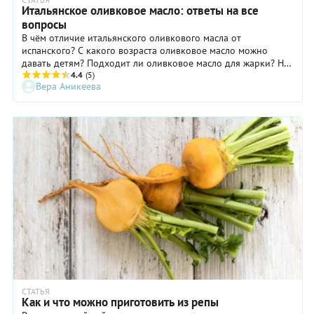
Итальянское оливковое масло: ответы на все
вопросы
В чём отличие итальянского оливкового масла от
испанского? С какого возраста оливковое масло можно
давать детям? Подходит ли оливковое масло для жарки? На
эти вопросы нам ответили специалисты из Италии —
4.4
(5)
Вера Аникеева
представители итальянской организации, занимающейся
вопросами производства оливкового масла extra virgin, —
Consorzio Extravergine di Qualità (CEQ): президент
консорциума Элиа Фиорилло, директор консорциума Мауро
Мелони и Дзефферино Монини — вице-президент
консорциума и президент компании Monini. Они собрались
в Кулинарной студии Гастронома и провели круглый стол
«Оливковое масло — красота и здоровье». И вот что мы
узнали об итальянском оливковом масле.
СТАТЬЯ
Как и что можно приготовить из репы