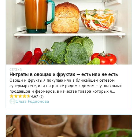
СТАТЬЯ
Нитраты в овощах и фруктах — есть или не есть
Овощи и фрукты я покупаю или в ближайшем сетевом
супермаркете, или на рынке рядом с домом – у знакомых
продавцов и фермеров, в качестве товара которых я
почему-то уверена. А магазинные дары природы вызывают у
4.67
(3)
Ольга Родионова
меня большие сомнения. Так было до того момента, пока в
моих руках не оказался нитрат тестер.