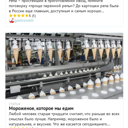
Репа – простейший в приготовлении овощ, помните
поговорку «проще паренной репы»? До картошки репа была
в России еще главным, доступным и самым хорошо
хранящимся продуктом. Ее ели круглый год. Но потом
5
(5)
gastronom
картофель буквально вымел репу из российских огородов. А
жаль, ведь кроме доступности, лёжкости и прочих
демократических достоинств репа еще и очень вкусна. Не
случайно, французы и итальянцы до сих пор используют ее
и в повседневной, и в высокой кухне. Выясним как и что
приготовить из репы.
СТАТЬЯ
Мороженое, которое мы едим
Любой человек старше тридцати считает, что раньше во всех
смыслах было лучше. Например, мороженое было и
натуральнее, и вкуснее. Что же касается сегодняшнего