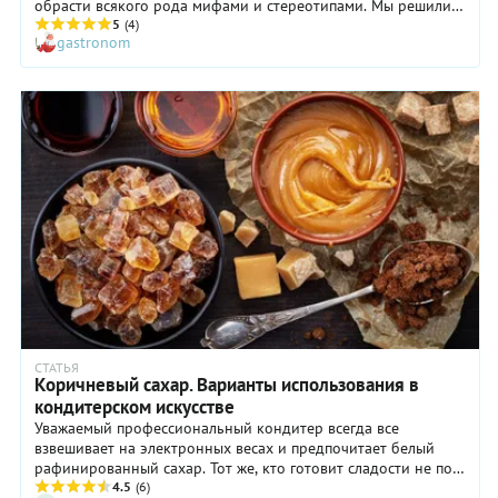
обрасти всякого рода мифами и стереотипами. Мы решили
собрать самые распространенные из них и оценить степень
5
(4)
gastronom
их правдивости.
СТАТЬЯ
Коричневый сахар. Варианты использования в
кондитерском искусстве
Уважаемый профессиональный кондитер всегда все
взвешивает на электронных весах и предпочитает белый
рафинированный сахар. Тот же, кто готовит сладости не по
обязанности, а исключительно по велению души, меряет
4.5
(6)