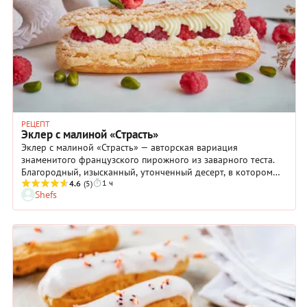
есть возможность, лучше подморозить перед выпечкой и
ставить в духовку в замороженном виде — тогда они
поднимутся более равномерно. Чтобы эклеры не опали
после выпечки, крайне важно их хорошо пропечь, до очень
интенсивной золотистой корочки: они должны стать
держащими форму «коробочками» для крема.
РЕЦЕПТ
Эклер с малиной «Страсть»
Эклер с малиной «Страсть» — авторская вариация
знаменитого французского пирожного из заварного теста.
Благородный, изысканный, утонченный десерт, в котором
1 ч
удивительно гармонично сочетаются самые разные
4.6
(5)
Shefs
текстуры: шелковистость английского сливочного крема на
белом шоколаде, гладкость кисло-сладкого ягодного желе и
дерзкая хрусткость кракелюра. Чтобы сделать такое блюдо в
домашних условиях, придется потрудиться: заварное тесто
само по себе не простое, чутко реагирующее на любые
отступления от технологии, да и компонентов в составе
десерта немало. Но, если вы решитесь и все сделаете в
соответствии с описанием, результат превзойдет ваши самые
смелые ожидания. Попробуйте приготовить эклер с