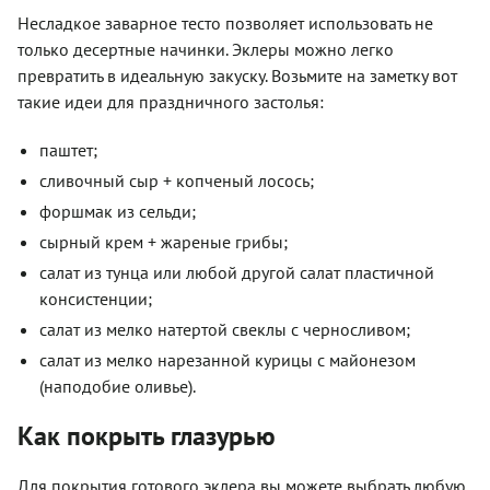
Несладкое заварное тесто позволяет использовать не
только десертные начинки. Эклеры можно легко
превратить в идеальную закуску. Возьмите на заметку вот
такие идеи для праздничного застолья:
паштет;
сливочный сыр + копченый лосось;
форшмак из сельди;
сырный крем + жареные грибы;
салат из тунца или любой другой салат пластичной
консистенции;
салат из мелко натертой свеклы с черносливом;
салат из мелко нарезанной курицы с майонезом
(наподобие оливье).
Как покрыть глазурью
Для покрытия готового эклера вы можете выбрать любую