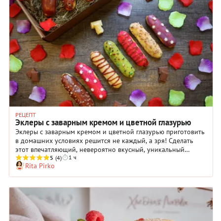
РЕЦЕПТ
Эклеры с заварным кремом и цветной глазурью
Эклеры с заварным кремом и цветной глазурью приготовить
в домашних условиях решится не каждый, а зря! Сделать
этот впечатляющий, невероятно вкусный, уникальный
1 ч
десерт с истинно французским флером на обычной кухне
5
(4)
Rita Pirko
вполне возможно, если вы будете неукоснительно следовать
хорошей пошаговой инструкции. Наш рецепт — именно
такой: точный и подробный. Дополнительно дадим еще
несколько полезных советов. Муку для эклеров лучше брать
особую — с повышенным содержанием белка — от 13%. С
ней больше шансов, что ваши заварные пирожные не
потрескаются при выпекании. Отсаженные заготовки, если