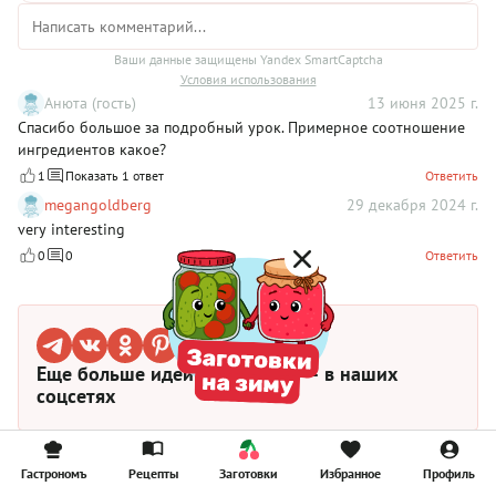
Ваши данные защищены Yandex SmartCaptcha
Условия использования
Анюта (гость)
13 июня 2025 г.
Спасибо большое за подробный урок. Примерное соотношение
ингредиентов какое?
1
Показать 1 ответ
Ответить
megangoldberg
29 декабря 2024 г.
very interesting
0
0
Ответить
Еще больше идей и рецептов — в наших
соцсетях
Гастрономъ
Рецепты
Заготовки
Избранное
Профиль