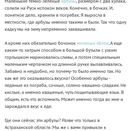
Маленькие темно-зеленые
арбузы
, размером с два кулака,
солили на Руси испокон веков. Конечно, в бочках. И,
понятное дело, хранили в погребах. Я выросла в
местности, где арбузы именно такими и были. Так что одну
кадку мы на зиму непременно заквашивали.
А кроме них обязательно бочонок
моченых яблок
. А еще
каким-то хитрым способом в большой бутыли с узким
горлышком мариновались сливы, а потом специальным
маленьким черпачком на длинной ручке вылавливались.
Забавно и неудобно, но почему-то было именно так. Но
как же это оказывалось вкусно! Особенно арбузы -
ледяные из погреба, сочные, солено-квашено-сладкие. Не
кислые, а именно квашеные, чуть пощипывающие язык. В
общем, есть что вспомнить. Может именно тогда во мне и
зарождался вкус к еде.
Где они сейчас эти арбузы? Разве что только в
Астраханской области. Мы же с вами привыкли к