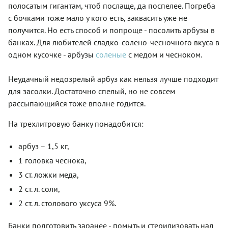
полосатым гигантам, чтоб послаще, да поспелее. Погреба
с бочками тоже мало у кого есть, заквасить уже не
получится. Но есть способ и попроще - посолить арбузы в
банках. Для любителей сладко-солено-чесночного вкуса в
одном кусочке - арбузы
соленые
с медом и чесноком.
Неудачный недозрелый арбуз как нельзя лучше подходит
для засолки. Достаточно спелый, но не совсем
рассыпающийся тоже вполне годится.
На трехлитровую банку понадобится:
арбуз – 1,5 кг,
1 головка чеснока,
3 ст. ложки меда,
2 ст. л. соли,
2 ст. л. столового уксуса 9%.
Банки подготовить заранее - помыть и стерилизовать над