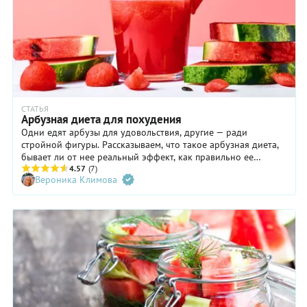
СТАТЬЯ
Арбузная диета для похудения
Одни едят арбузы для удовольствия, другие — ради
стройной фигуры. Рассказываем, что такое арбузная диета,
бывает ли от нее реальный эффект, как правильно ее
соблюдать, что входит в меню, сколько килограммов
4.57
(7)
Вероника Климова
действительно можно скинуть, что говорят о диете
эксперты, кому такой стиль снижения веса категорически
противопоказан.