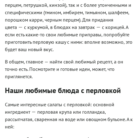
перцем, петрушкой, кинзой), так и с более утонченными и
специфическими (тмином, имбирем, тимьяном, шалфеем,
порошком карри, черным перцем). Для придания
—
—
цвета
с
куркумой, в блюдах на завтрак
с
корицей. А
если есть какие-то свои любимые приправы, попробуйте
приготовить перловую кашу с ними: вполне возможно, это
будет ваш новый вкус.
В общем, главное
—
найти свой любимый рецепт, а он
точно есть. Посмотрите и готовые идеи, может, что
приглянется.
Наши любимые блюда с перловкой
Самые интересные салаты с перловкой: основной
—
ингредиент
перловая крупа или голландка,
рассыпчатая, сваренная на воде или овощном бульоне. А к
ней: