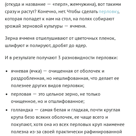
—
(откуда и название
«перл», жемчужина), вот такими
сразу и растут? Конечно, нет. Чтобы сделать
перловку
,
которая попадет к нам на стол, на полях собирают
—
урожай зерновой культуры
ячменя.
Зерна ячменя отшелушивают от цветочных пленок,
шлифуют и полируют, дробят до ядер.
И в результате получают 3 разновидности перловки:
—
ячневая (ячка)
очищенная от оболочек и
раздробленная, но нешлифованная, что делает ее
полезнее других видов перловки;
—
перловая
это цельное зерно, не только
очищенное, но и отшлифованное;
—
голландка
самая белая и гладкая, почти круглая
крупа безо всяких оболочек, ее чаще всего и
покупают, хотя она из всех перловых круп наименее
полезна из-за своей практически рафинированной