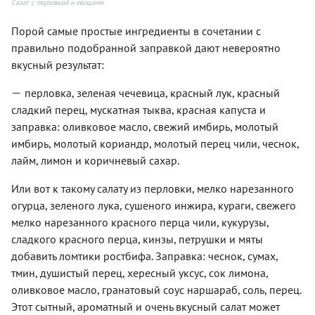
Салат с перловкой и овощами
Порой самые простые ингредиенты в сочетании с
правильно подобранной заправкой дают невероятно
вкусный результат:
—
перловка, зеленая чечевица, красный лук, красный
сладкий перец, мускатная тыква, красная капуста и
заправка: оливковое масло, свежий имбирь, молотый
имбирь, молотый кориандр, молотый перец чили, чеснок,
лайм, лимон и коричневый сахар.
Или вот к такому салату из перловки, мелко нарезанного
огурца, зеленого лука, сушеного инжира, кураги, свежего
мелко нарезанного красного перца чили, кукурузы,
сладкого красного перца, кинзы, петрушки и мяты
добавить ломтики ростбифа. Заправка: чеснок, сумах,
тмин, душистый перец, хересный уксус, сок лимона,
оливковое масло, гранатовый соус наршараб, соль, перец.
Этот сытный, ароматный и очень вкусный салат может