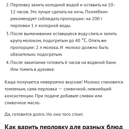
Перловку
залить холодной водой и оставить на 10
–
12 часов. Это лучше сделать на ночь. Похлебкин
рекомендует соблюдать пропорции:
на 200 г
перловки 1 л холодной воды.
После вымачивания оставшуюся воду слить и залить
°C
крупу молоком, подогретым до 40
. Опять же
пропорции: 2 л молока. И молоко должно быть
обязательно подогретым.
После закипания готовить 6 часов на водяной бане.
Или томить в духовке.
Каша получается невероятно вкусная! Молоко становится
—
томленым, сама перловка
сливочной, нежнейшей
консистенции. При подаче добавьте сливки или
сливочное масло.
Да, готовится долго. Но оно того стоит.
Как варить перловку для разных блюд