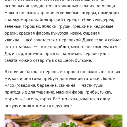
основных ингредиентов в холодных салатах, то овощи
можно положить практически любые:
огурцы, помидоры,
спаржу, морковь, болгарский перец, стебли сельдерея,
зеленый горошек. Яблоки, груши, грецкие и кедровые
орехи, красная фасоль кукуруза, изюм, сушеная
—
клюква
всё сочетается с перловкой. Даже если я сейчас
—
что-то забыла
тоже подойдет, можете не сомневаться.
Да, и сыр, конечно:
брынза, пармезан. Перловку для
салата можно отварить в овощном бульоне.
В горячие блюда к перловке хорошо положить то, что так
же, как и она сама, требует длительной готовки. Любое
—
мясо (говядина, баранина, свинина
части туши,
пригодные для тушения), мясной фарш, грибы, тыкву,
морковь, фасоль, горох. Всё это складывается в одну
посуду и долго томится в духовке.