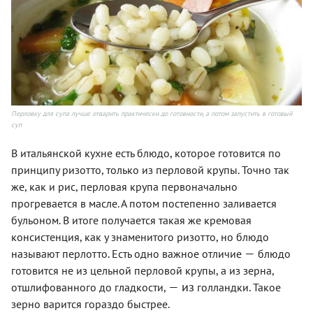
Перловку для супа лучше отварить практически до готовности, а потом запустить в готовый
суп
В итальянской кухне есть блюдо, которое готовится по
принципу ризотто, только из перловой крупы. Точно так
же, как и рис, перловая крупа первоначально
прогревается в масле. А потом постепенно заливается
бульоном. В итоге получается такая же кремовая
консистенция, как у знаменитого ризотто, но блюдо
—
называют перлотто. Есть одно важное отличие
блюдо
готовится не из цельной перловой крупы, а из зерна,
— из
отшлифованного до гладкости,
голландки. Такое
зерно варится гораздо быстрее.