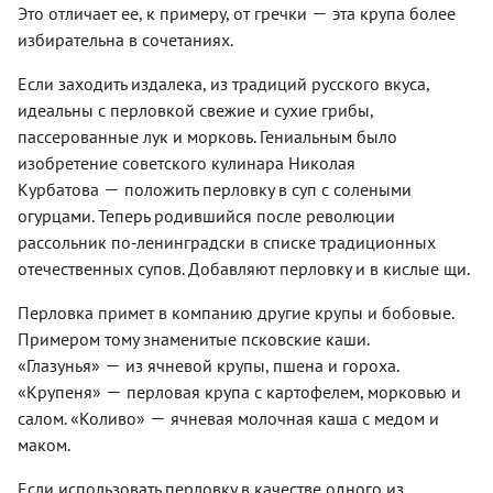
—
Это отличает ее, к примеру, от гречки
эта крупа более
избирательна в сочетаниях.
Если заходить издалека, из традиций русского вкуса,
идеальны с перловкой свежие и сухие грибы,
пассерованные лук и морковь. Гениальным было
изобретение советского кулинара Николая
—
Курбатова
положить перловку в суп с солеными
огурцами. Теперь родившийся после революции
рассольник по-ленинградски в списке традиционных
отечественных супов. Добавляют перловку и в кислые щи.
Перловка примет в компанию другие крупы и бобовые.
Примером тому знаменитые псковские каши.
—
«Глазунья»
из ячневой крупы, пшена и гороха.
—
«Крупеня»
перловая крупа с картофелем, морковью и
—
салом. «Коливо»
ячневая молочная каша с медом и
маком.
Если использовать перловку в качестве одного из