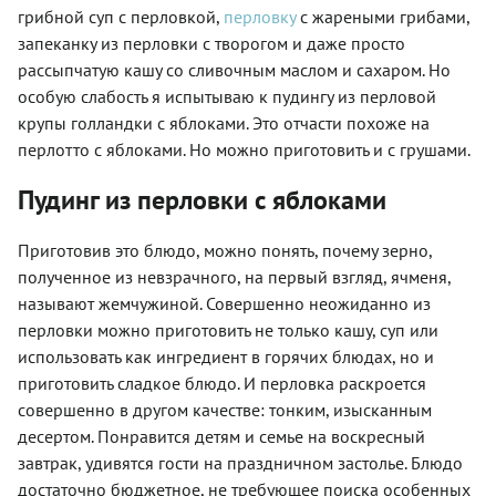
грибной суп с перловкой,
перловку
с жареными грибами,
запеканку из перловки с творогом и даже просто
рассыпчатую кашу со сливочным маслом и сахаром. Но
особую слабость я испытываю к пудингу из перловой
крупы голландки с яблоками. Это отчасти похоже на
перлотто с яблоками. Но можно приготовить и с грушами.
Пудинг из перловки с яблоками
Приготовив это блюдо, можно понять, почему зерно,
полученное из невзрачного, на первый взгляд, ячменя,
называют жемчужиной. Совершенно неожиданно из
перловки можно приготовить не только кашу, суп или
использовать как ингредиент в горячих блюдах, но и
приготовить сладкое блюдо. И перловка раскроется
совершенно в другом качестве: тонким, изысканным
десертом. Понравится детям и семье на воскресный
завтрак, удивятся гости на праздничном застолье. Блюдо
достаточно бюджетное, не требующее поиска особенных