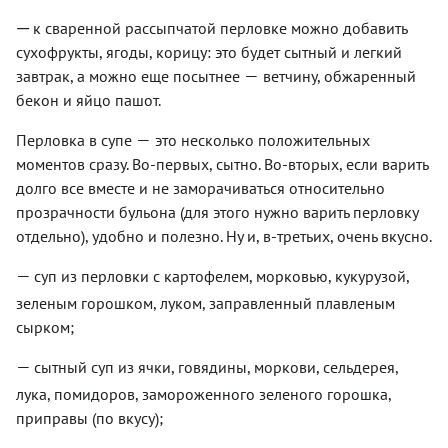
к сваренной рассыпчатой перловке можно добавить
—
сухофрукты, ягоды, корицу: это будет сытный и легкий
—
завтрак, а можно еще посытнее
ветчину, обжаренный
бекон и яйцо пашот.
—
Перловка в супе
это несколько положительных
моментов сразу. Во-первых, сытно. Во-вторых, если варить
долго все вместе и не заморачиваться относительно
прозрачности бульона (для этого нужно варить перловку
отдельно), удобно и полезно. Ну и, в-третьих, очень вкусно.
—
суп из перловки с картофелем, морковью, кукурузой,
зеленым горошком, луком, заправленный плавленым
сырком;
—
сытный суп из ячки, говядины, моркови, сельдерея,
лука, помидоров, замороженного зеленого горошка,
приправы (по вкусу);