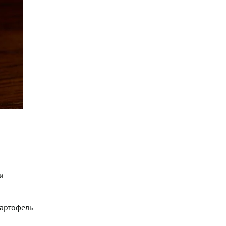
и
картофель