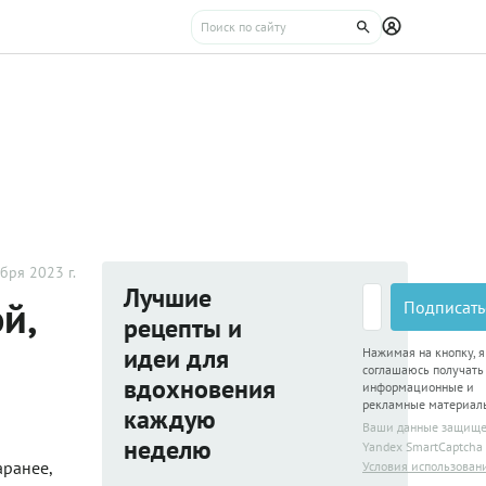
бря 2023 г.
Лучшие
й,
Подписать
рецепты и
идеи для
Нажимая на кнопку, я
соглашаюсь получать
вдохновения
информационные и
рекламные материал
каждую
Ваши данные защищ
неделю
Yandex SmartCaptcha
аранее,
Условия использован