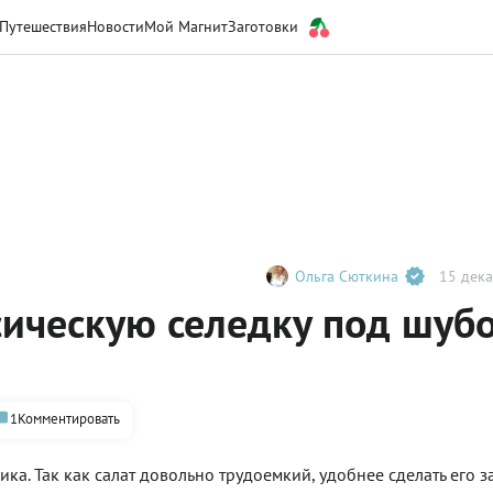
Путешествия
Новости
Мой Магнит
Заготовки
Ольга Сюткина
15 дека
сическую селедку под шубо
1
Комментировать
а. Так как салат довольно трудоемкий, удобнее сделать его з