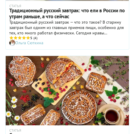
СТАТЬЯ
Традиционный русский завтрак: что ели в России по
утрам раньше, а что сейчас
Традиционный русский завтрак — что это такое? В старину
завтрак был одним из главных приемов пищи, особенно для
тех, кто много работал физически. Сегодня нравы
изменились, зато появились современные традиции. Давайте
5
(4)
Ольга Сюткина
совершим путешествие во времени и узнаем, что подавали
на завтрак в нашей стране раньше и что едят по утрам в
современной России.
СТАТЬЯ