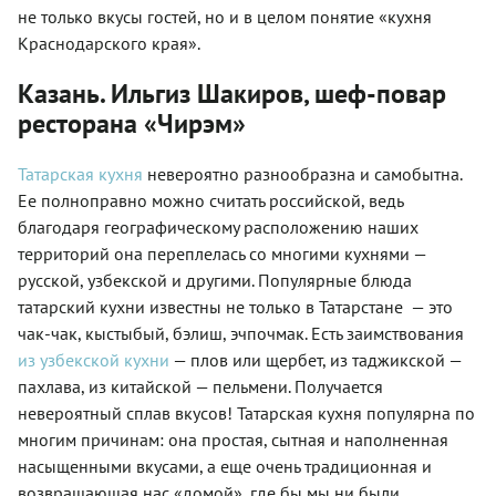
не только вкусы гостей, но и в целом понятие «кухня
Краснодарского края».
Казань. Ильгиз Шакиров, шеф-повар
ресторана «Чирэм»
Татарская кухня
невероятно разнообразна и самобытна.
Ее полноправно можно считать российской, ведь
благодаря географическому расположению наших
территорий она переплелась со многими кухнями —
русской, узбекской и другими. Популярные блюда
татарский кухни известны не только в Татарстане — это
чак-чак, кыстыбый, бэлиш, эчпочмак. Есть заимствования
из узбекской кухни
— плов или щербет, из таджикской —
пахлава, из китайской — пельмени. Получается
невероятный сплав вкусов! Татарская кухня популярна по
многим причинам: она простая, сытная и наполненная
насыщенными вкусами, а еще очень традиционная и
возвращающая нас «домой», где бы мы ни были.