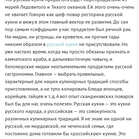
морей Ледовитого и Тихого океанов. Ей этого очень-очень
не хватает. Говорю как шеф-повар ресторана русской
кухни и вижу в этом главный вектор ее развития. До сих
пор самым «сифудным» у нас продуктом был речной рак.
Ни мидии, ни устрицы, ни креветки, ни прочие гады
никоим образом в
русской кухне
не присутствовали. Но
уже настало время, когда мы просто обязаны признать и
камчатского краба, и дальневосточную чавычу, и
беломорские мидии неотъемлемыми продуктами русской
гастрономии. Главное — выбрать правильные,
характерные для наших кулинарных традиций способы
приготовления, а не тупо копировать блюда японцев,
корейцев, тайцев и т. д. А вот опыт скандинавских поваров
был бы для нас очень полезен. Русская кухня — это кухня
русского народа, а российская — это совокупность
различных кулинарных традиций. Я не знаю ни одной ни
русской, ни мордовской, ни чеченской семьи, где
постоянно дома готовили бы «российскую» кухню. Это