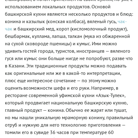
использованием локальных продуктов. Основой
башкирской кухни являются несколько продуктов и блюд:
конина и казылык (конская колбаса), вяленый гусь,
чак-
чак
и башкирский мед, корот (кисломолочный продукт),
бешбармак, куллама, лапша, талкан (мука из обжаренной
на сухой сковороде пшеницы) и кумыс. Ими можно
удивить гостей города, туристов, иностранцев — вяленого
гуся или кумыс они больше нигде не попробуют, разве что
в Казани. Эти традиционные продукты можно подавать
как оригинальные или же в какой-то интерпретации,
плюс еще интересное сочетание — по этому можно
оценить возможности шефа и его руки. Например, в
ресторане современной уфимской кухни «Азык-Тулек»,
который продвигает национальную башкирскую кухню,
главный продукт — конина. Обычно ее жарят или тушат,
но мы нашли уникальную мраморную конину, правильный
отруб и нужную для него технологию приготовления —
томили его в сувиде 36 часов при температуре 60