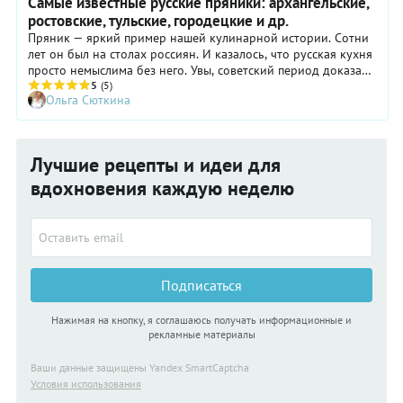
Самые известные русские пряники: архангельские,
ростовские, тульские, городецкие и др.
Пряник — яркий пример нашей кулинарной истории. Сотни
лет он был на столах россиян. И казалось, что русская кухня
просто немыслима без него. Увы, советский период доказал,
что ничего невозможного нет. И наш пряник постепенно
5
(5)
Ольга Сюткина
превратился из уникального явления культуры в обычный
десерт. Огромное разнообразие региональных пряничных
рецептов было почти утрачено. А единственным вариантом
пряника стал тульский, получивший при СССР огромную
Лучшие рецепты и идеи для
популярность. Специалисты порой пожимали плечами: отчего
далеко не самый известный региональный вариант этого
вдохновения каждую неделю
лакомства вдруг стал олицетворением всей российской
пряничной истории?
Подписаться
Нажимая на кнопку, я соглашаюсь получать информационные и
рекламные материалы
Ваши данные защищены Yandex SmartCaptcha
Условия использования