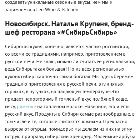
создавать уникальные сезонные вкусы, чем мы и
занимаемся в
Leo
Wine
&
Kitchen
.
Новосибирск. Наталья Крупеня, бренд-
шеф ресторана «#СибирьСибирь»
Сибирская кухня, конечно, является частью российской,
со всеми ее традициями, например, приготовлением в
русской печи. Не знаю, можно ли считать ее региональной,
ведь Сибирь такая большая! Но из всех региональных
кухонь сибирская точно самая богатая. Мы здесь бережем
традицию приготовления в русской печи, в глиняных
горшках, в чугунках, на падающей температуре. Это
придает неповторимый томленый вкус полбяной каше,
мясу,
ряженке
на топленом молоке. Наверное, это и есть
русский вкус. Продукты в Сибири самые разнообразные, в
том числе и те, которые считаются южными. Прекрасно
вызревают огурцы, помидоры: мы делаем из них на зиму
острую приправу, сибирский хренодер. Маленькие арбузы