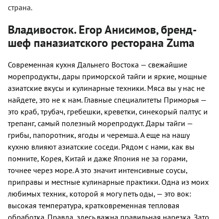
страна.
Владивосток. Егор Анисимов, бренд-
шеф паназиатского ресторана Zuma
Современная кухня Дальнего Востока — свежайшие
морепродукты, дары приморской тайги и яркие, мощные
азиатские вкусы и кулинарные техники. Мяса вы у нас не
найдете, это не к нам. Главные специалитеты Приморья —
это краб, трубач, гребешки, креветки, синекорый палтус и
трепанг, самый полезный мор
e
продукт. Дары тайги —
грибы, папоротник, ягоды и черемша. А еще на нашу
кухню влияют азиатские соседи. Рядом с нами, как вы
помните, Корея, Китай и даже Япония не за горами,
точнее через море. А это значит интенсивные соусы,
приправы и местные кулинарные практики. Одна из моих
любимых техник, которой я могу петь оды,
—
это вок:
высокая температура, кратковременная тепловая
обработка. Правда, здесь важна правильная нарезка. Зато