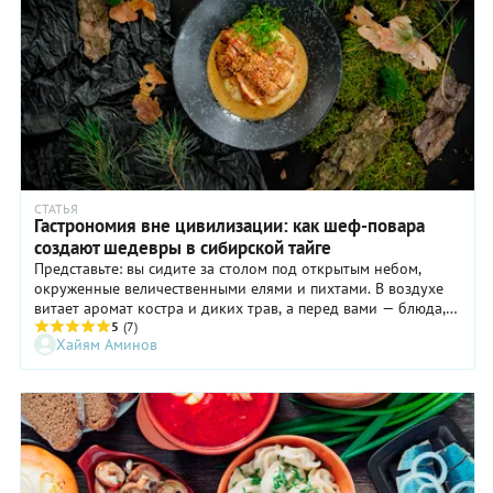
СТАТЬЯ
Гастрономия вне цивилизации: как шеф-повара
создают шедевры в сибирской тайге
Представьте: вы сидите за столом под открытым небом,
окруженные величественными елями и пихтами. В воздухе
витает аромат костра и диких трав, а перед вами — блюда,
созданные из местных ингредиентов. О том, как шефам
5
(7)
Хайям Аминов
удается готовить в лесу и что вдохновляет их на кулинарные
эксперименты, рассказал Хайям Аминов, основатель и
владелец ресторанов Fresco и Fresco Asia в Красноярске,
создатель WD Fest — гастрономических ужинов в тайге и
горах.