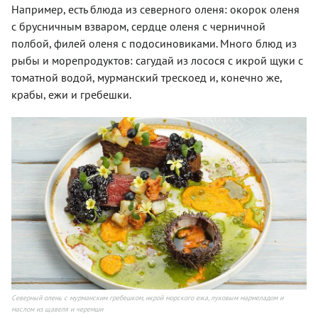
Например, есть блюда из северного оленя: окорок оленя
с брусничным взваром, сердце оленя с черничной
полбой, филей оленя с подосиновиками. Много блюд из
рыбы и морепродуктов: сагудай из лосося с икрой щуки с
томатной водой, мурманский трескоед и, конечно же,
крабы, ежи и гребешки.
Северный олень с мурманским гребешком, икрой морского ежа, луковым мармеладом и
маслом из щавеля и черемши