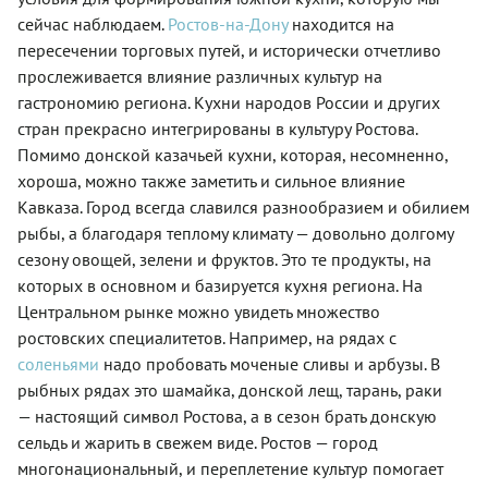
сейчас наблюдаем.
Ростов-на-Дону
находится на
пересечении торговых путей, и исторически отчетливо
прослеживается влияние различных культур на
гастрономию региона. Кухни народов России и других
стран прекрасно интегрированы в культуру Ростова.
Помимо донской казачьей кухни, которая, несомненно,
хороша, можно также заметить и сильное влияние
Кавказа. Город всегда славился разнообразием и обилием
рыбы, а благодаря теплому климату — довольно долгому
сезону овощей, зелени и фруктов. Это те продукты, на
которых в основном и базируется кухня региона. На
Центральном рынке можно увидеть множество
ростовских специалитетов. Например, на рядах с
соленьями
надо пробовать моченые сливы и арбузы. В
рыбных рядах это шамайка, донской лещ, тарань, раки
— настоящий символ Ростова, а в сезон брать донскую
сельдь и жарить в свежем виде. Ростов — город
многонациональный, и переплетение культур помогает