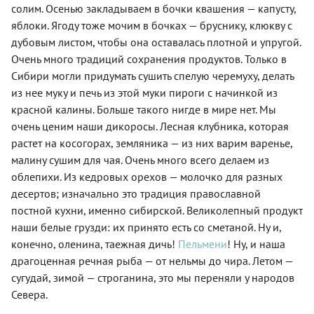
солим. Осенью закладываем в бочки квашения — капусту,
яблоки. Ягоду тоже мочим в бочках — бруснику, клюкву с
дубовым листом, чтобы она оставалась плотной и упругой.
Очень много традиций сохранения продуктов. Только в
Сибири могли придумать сушить спелую черемуху, делать
из нее муку и печь из этой муки пироги с начинкой из
красной калины. Больше такого нигде в мире нет. Мы
очень ценим наши дикоросы. Лесная клубника, которая
растет на косогорах, земляника — из них варим варенье,
малину сушим для чая. Очень много всего делаем из
облепихи. Из кедровых орехов — молочко для разных
десертов; изначально это традиция православной
постной кухни, именно сибирской. Великолепный продукт
наши белые грузди: их принято есть со сметаной. Ну и,
конечно, оленина, таежная дичь!
Пельмени
! Ну, и наша
драгоценная речная рыба — от нельмы до чира. Летом —
сугудай, зимой — строганина, это мы переняли у народов
Севера.