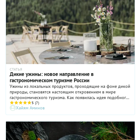
СТАТЬЯ
Дикие ужины: новое направление в
гастрономическом туризме России
Ужины из локальных продуктов, проходящие на фоне дикой
природы, становятся настоящим откровением в мире
гастрономического туризма. Как появилась идея подобного
формата и каким образом он может стать катализатором
5
(7)
Хайям Аминов
для развития туризма в регионе, рассказал Хайям Аминов,
основатель и владелец ресторанов Fresco и Fresco Asia в
Красноярске, создатель WD Fest — гастрономических ужинов
в тайге и горах.