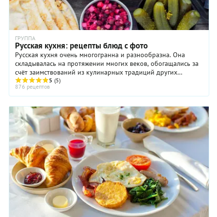
ГРУППА
Русская кухня: рецепты блюд с фото
Русская кухня очень многогранна и разнообразна. Она
складывалась на протяжении многих веков, обогащались за
счёт заимствований из кулинарных традиций других
народов. Интересно, что блюда и рецепты сильно разнятся в
5
(5)
876 рецептов
зависимости от конкретного региона: например, кухня
русского Севера очень отличается от кухни Поволжья, а
сибирская – от московской.