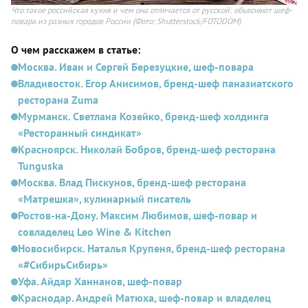
Что такое российская кухня и чем она отличается от русской: объясняют шеф-
повара из разных городов России
(Фото: Shutterstock/FOTODOM)
О чем расскажем в статье:
Москва. Иван и Сергей Березуцкие, шеф-повара
Владивосток. Егор Анисимов, бренд-шеф паназиатского
ресторана Zuma
Мурманск. Светлана Козейко, бренд-шеф холдинга
«Ресторанный синдикат»
Красноярск. Николай Бобров, бренд-шеф ресторана
Tunguska
Москва. Влад Пискунов, бренд-шеф ресторана
«Матрешка», кулинарный писатель
Ростов-на-Дону. Максим Любимов, шеф-повар и
совладелец Leo Wine & Kitchen
Новосибирск. Наталья Крупеня, бренд-шеф ресторана
«#СибирьСибирь»
Уфа. Айдар Ханнанов, шеф-повар
Краснодар. Андрей Матюха, шеф-повар и владелец