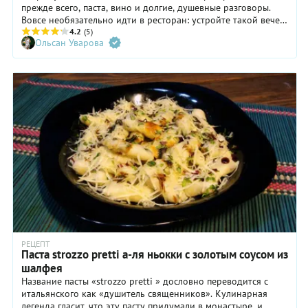
прежде всего, паста, вино и долгие, душевные разговоры.
Вовсе необязательно идти в ресторан: устройте такой вечер
у себя дома и соберите за столом близких. Или пригласите
4.2
(5)
Ольсан Уварова
одного, самого дорогого человека.
РЕЦЕПТ
Паста strozzo pretti а-ля ньокки с золотым соусом из
шалфея
Название пасты «strozzo pretti » дословно переводится с
итальянского как «душитель священников». Кулинарная
легенда гласит, что эту пасту придумали в монастыре, и