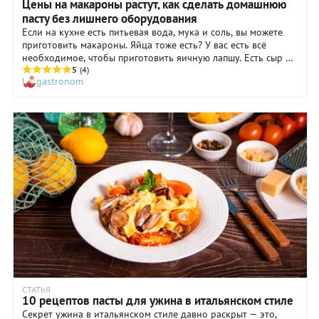
Цены на макароны растут, как сделать домашнюю
пасту без лишнего оборудования
Если на кухне есть питьевая вода, мука и соль, вы можете
приготовить макароны. Яйца тоже есть? У вас есть всё
необходимое, чтобы приготовить яичную лапшу. Есть сыр и/
или овощи? Это ингредиенты для равиоли. Мы поговорили с
5
(4)
gastronom
синьором Марчелло Стоцци, потомственным поваром из
Рима о домашней пасте, и узнали семейные секреты её
приготовления. А ещё собрали отменную коллекцию из 17
рецептов домашней лапши и пасты из разных стран.
СТАТЬЯ
10 рецептов пасты для ужина в итальянском стиле
Секрет ужина в итальянском стиле давно раскрыт — это,