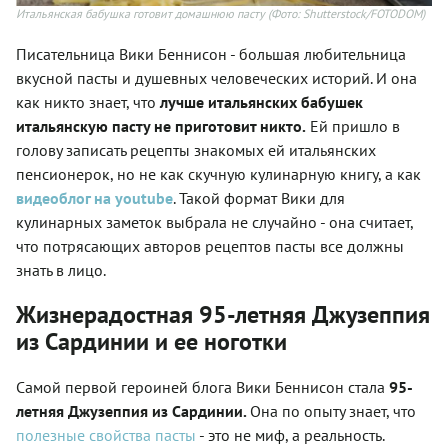
Итальянская бабушка готовит домашнюю пасту
(Фото: Shutterstock/FOTODOM)
Писательница Вики Беннисон - большая любительница
вкусной пасты и душевных человеческих историй. И она
как никто знает, что
лучше итальянских бабушек
итальянскую пасту не приготовит никто.
Ей пришло в
голову записать рецепты знакомых ей итальянских
пенсионерок, но не как скучную кулинарную книгу, а как
видеоблог на youtube
. Такой формат Вики для
кулинарных заметок выбрала не случайно - она считает,
что потрясающих авторов рецептов пасты все должны
знать в лицо.
Жизнерадостная 95-летняя Джузеппия
из Сардинии и ее ноготки
Самой первой героиней блога Вики Беннисон стала
95-
летняя Джузеппия из Сардинии.
Она по опыту знает, что
полезные свойства пасты
- это не миф, а реальность.