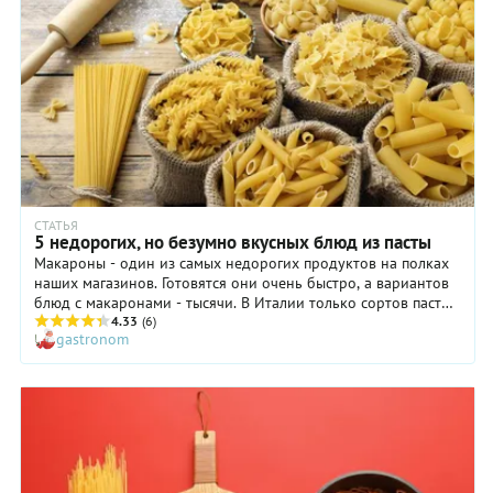
СТАТЬЯ
5 недорогих, но безумно вкусных блюд из пасты
Макароны - один из самых недорогих продуктов на полках
наших магазинов. Готовятся они очень быстро, а вариантов
блюд с макаронами - тысячи. В Италии только сортов пасты
около 450 видов плюс сотни разновидностей соусов. Мы
4.33
(6)
gastronom
составили для вас подборку бюджетных, но очень
интересных и вкусных блюд из пасты для самых разных
случаев.