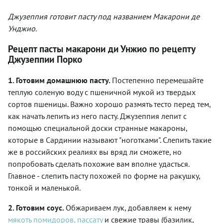
Джузеппия готовит пасту под названием Макарони де
Унджио.
Рецепт пасты макарони ди Унжио по рецепту
Джузеппии Порко
1. Готовим домашнюю пасту.
Постепенно перемешайте
теплую соленую воду с пшеничной мукой из твердых
сортов пшеницы. Важно хорошо размять тесто перед тем,
как начать лепить из него пасту. Джузеппия лепит с
помощью специальной доски странные макароны,
которые в Сардинии называют "ноготками". Слепить такие
же в российских реалиях вы вряд ли сможете, но
попробовать сделать похожие вам вполне удасться.
Главное - слепить пасту похожей по форме на ракушку,
тонкой и маленькой.
2. Готовим соус.
Обжариваем лук, добавляем к нему
мякоть помидоров, пассату
и свежие травы (базилик,