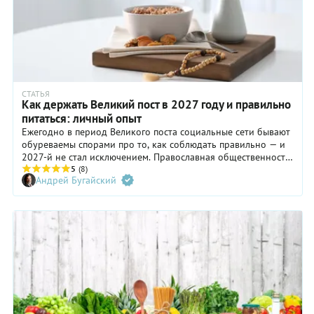
СТАТЬЯ
Как держать Великий пост в 2027 году и правильно
питаться: личный опыт
Ежегодно в период Великого поста социальные сети бывают
обуреваемы спорами про то, как соблюдать правильно — и
2027-й не стал исключением. Православная общественность
тоже довольно насыщенно дискутирует на эту тему. Не
5
(8)
Андрей Бугайский
претендуя на истину ни в какой инстанции, хочу поделиться
своим опытом, накопившимся за годы
практики «постования».