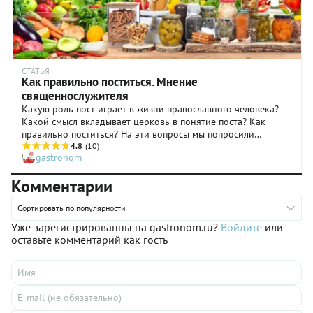
СТАТЬЯ
Как правильно поститься. Мнение
священнослужителя
Какую роль пост играет в жизни православного человека?
Какой смысл вкладывает церковь в понятие поста? Как
правильно поститься? На эти вопросы мы попросили
ответить священника храма иконы Божьей Матери
4.8
(10)
gastronom
Живоносный источник в Царицыне Михаила Потокина.
Комментарии
Сортировать по популярности
Уже зарегистрированны на gastronom.ru?
Войдите
или
оставьте комментарий как гость