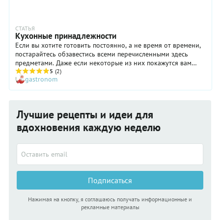
СТАТЬЯ
Кухонные принадлежности
Если вы хотите готовить постоянно, а не время от времени,
постарайтесь обзавестись всеми перечисленными здесь
предметами. Даже если некоторые из них покажутся вам
поначалу лишними, со временем вы поймете, что без них
5
(2)
gastronom
невозможно назвать свою кухню «хорошо оборудованной».
Лучшие рецепты и идеи для
вдохновения каждую неделю
Подписаться
Нажимая на кнопку, я соглашаюсь получать информационные и
рекламные материалы