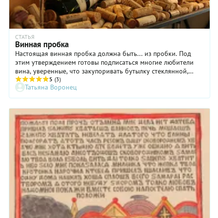
СТАТЬЯ
Винная пробка
Настоящая винная пробка должна быть... из пробки. Под
этим утверждением готовы подписаться многие любители
вина, уверенные, что закупоривать бутылку стеклянной,
пластиковой или винтовой аллюминиевой пробкой – это
5
(3)
Татьяна Воронец
неуважение к традициям. Но так ли это? И в чем
преимущества и недостатки различных пробок?