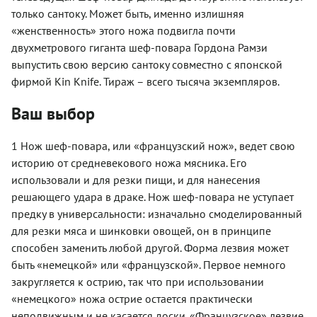
только сантоку. Может быть, именно излишняя
«женственность» этого ножа подвигла почти
двухметрового гиганта шеф-повара Гордона Рамзи
выпустить свою версию сантоку совместно с японской
фирмой Kin Knife. Тираж – всего тысяча экземпляров.
Ваш выбор
1 Нож шеф-повара, или «французский нож», ведет свою
историю от средневекового ножа мясника. Его
использовали и для резки пищи, и для нанесения
решающего удара в драке. Нож шеф-повара не уступает
предку в универсальности: изначально смоделированный
для резки мяса и шинковки овощей, он в принципе
способен заменить любой другой. Форма лезвия может
быть «немецкой» или «французской». Первое немного
закругляется к острию, так что при использовании
«немецкого» ножа острие остается практически
неподвижным и не касается доски. «Французское» лезвие