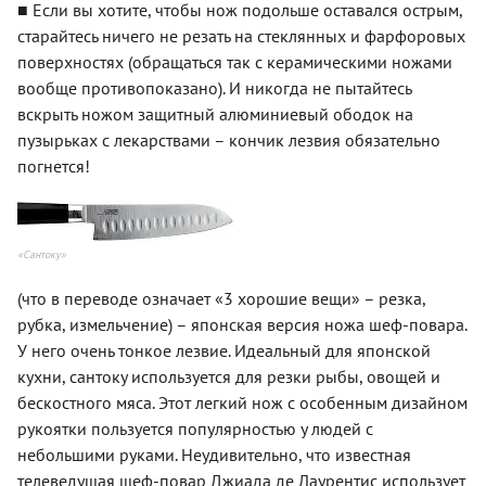
■ Если вы хотите, чтобы нож подольше оставался острым,
старайтесь ничего не резать на стеклянных и фарфоровых
поверхностях (обращаться так с керамическими ножами
вообще противопоказано). И никогда не пытайтесь
вскрыть ножом защитный алюминиевый ободок на
пузырьках с лекарствами – кончик лезвия обязательно
погнется!
«Сантоку»
(что в переводе означает «3 хорошие вещи» – резка,
рубка, измельчение) – японская версия ножа шеф-повара.
У него очень тонкое лезвие. Идеальный для японской
кухни, сантоку используется для резки рыбы, овощей и
бескостного мяса. Этот легкий нож с особенным дизайном
рукоятки пользуется популярностью у людей с
небольшими руками. Неудивительно, что известная
телеведущая шеф-повар Джиада де Лаурентис использует