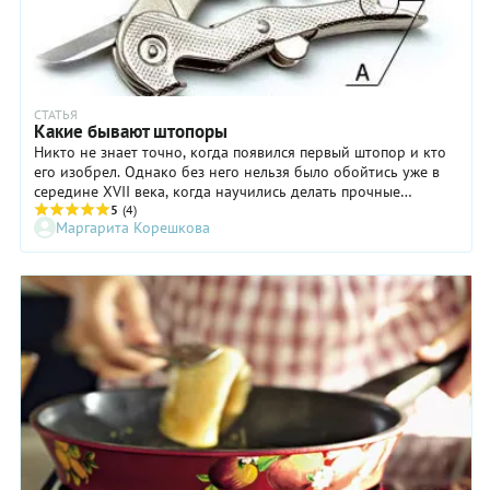
СТАТЬЯ
Какие бывают штопоры
Никто не знает точно, когда появился первый штопор и кто
его изобрел. Однако без него нельзя было обойтись уже в
середине XVII века, когда научились делать прочные
стеклянные бутылки и стали закупоривать их не паклей или
5
(4)
Маргарита Корешкова
тряпьем, как раньше, а пробкой из пробкового дерева.
Знаменитый винный критик Хью Джонсон в своей книге
«История вина» приводит первое описание штопора,
сделанное в 1681 году: это «стальной червяк, используемый
для вытягивания пробок из бутылок». Тогда он назывался
«бутылочным винтом». Считается, что прообразом этого
необходимого каждом ценителю вин инструмента послужил
закрученный спиралью бур, с помощью которого извлекали
пулю из пистолета, давшего осечку.