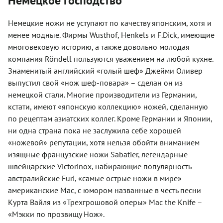
Немецкое господство
Немецкие ножи не уступают по качеству японским, хотя и
менее модные. Фирмы Wusthof, Henkels и F.Dick, имеющие
многовековую историю, а также довольно молодая
компания Röndell пользуются уважением на любой кухне.
Знаменитый английский «голый шеф» Джейми Оливер
выпустил свой «нож шеф-повара» – сделан он из
немецкой стали. Многие производители из Германии,
кстати, имеют «японскую коллекцию» ножей, сделанную
по рецептам азиатских коллег. Кроме Германии и Японии,
ни одна страна пока не заслужила себе хорошей
«ножевой» репутации, хотя нельзя обойти вниманием
изящные французские ножи Sabatier, легендарные
швейцарские Victorinox, набирающие популярность
австралийские Furi, «самые острые ножи в мире»
американские Mac, с юмором названные в честь песни
Курта Вайля из «Трехгрошовой оперы» Mac the Knife –
«Мэкки по прозвищу Нож».