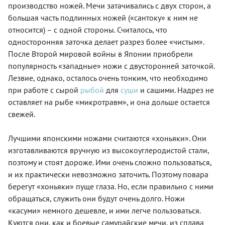
производство ножей. Мечи затачивались с двух сторон, а
большая часть подлинных ножей («сантоку» к ним не
относится) – с одной стороны. Считалось, что
односторонняя заточка делает разрез более «чистым».
После Второй мировой войны в Японии приобрели
популярность «западные» ножи с двусторонней заточкой.
Лезвие, однако, осталось очень тонким, что необходимо
при работе с сырой
рыбой
для
суши
и сашими. Надрез не
оставляет на рыбе «микротравм», и она дольше остается
свежей.
Лучшими японскими ножами считаются «хоньяки». Они
изготавливаются вручную из высокоуглеродистой стали,
поэтому и стоят дороже. Ими очень сложно пользоваться,
и их практически невозможно заточить. Поэтому повара
берегут «хоньяки» пуще глаза. Но, если правильно с ними
обращаться, служить они будут очень долго. Ножи
«касуми» немного дешевле, и ими легче пользоваться.
Куются они, как и боевые самурайские мечи, из сплава