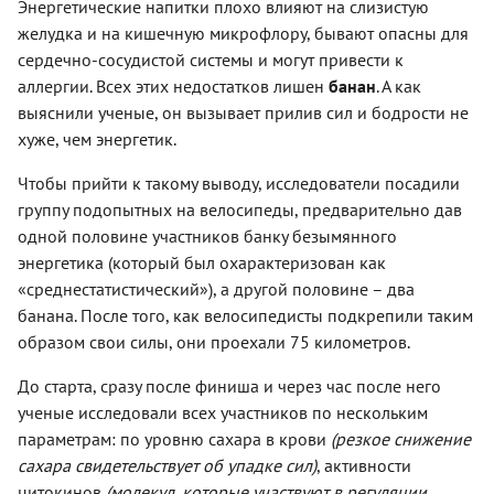
Энергетические напитки плохо влияют на слизистую
желудка и на кишечную микрофлору, бывают опасны для
(Фо
сердечно-сосудистой системы и могут привести к
аллергии. Всех этих недостатков лишен
банан
. А как
выяснили ученые, он вызывает прилив сил и бодрости не
хуже, чем энергетик.
Чтобы прийти к такому выводу, исследователи посадили
группу подопытных на велосипеды, предварительно дав
одной половине участников банку безымянного
энергетика (который был охарактеризован как
«среднестатистический»), а другой половине – два
банана. После того, как велосипедисты подкрепили таким
образом свои силы, они проехали 75 километров.
До старта, сразу после финиша и через час после него
ученые исследовали всех участников по нескольким
параметрам: по уровню сахара в крови
(резкое снижение
сахара свидетельствует об упадке сил)
, активности
цитокинов
(молекул, которые участвуют в регуляции