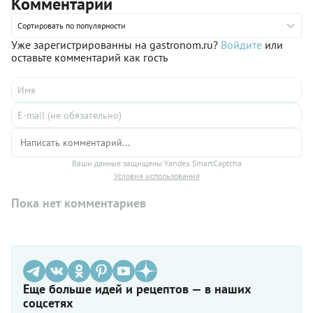
Комментарии
сделать, добавив примерно половину банана в тесто. И,
конечно, эти печенья не станут менее вкусными, если
Сортировать по популярности
грецкие орехи заменить фундуком и добавить в тесто изюм
или сушеную вишню/клюкву.
Уже зарегистрированны на gastronom.ru?
Войдите
или
оставьте комментарий как гость
Ваши данные защищены Yandex SmartCaptcha
Условия использования
Пока нет комментариев
Еще больше идей и рецептов — в наших
соцсетях