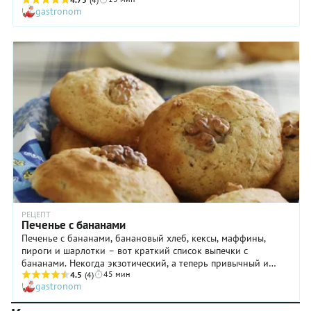
gastronom
РЕЦЕПТ
Печенье с бананами
Печенье с бананами, банановый хлеб, кексы, маффины,
пироги и шарлотки – вот краткий список выпечки с
бананами. Некогда экзотический, а теперь привычный и
45 мин
любимый фрукт, продающийся в наших магазинах весь год,
4.5
(4)
gastronom
особенно хорош для постной или веганской выпечки. Им
хорошо заменять яйца. Даже в этом рецепте вы можете это