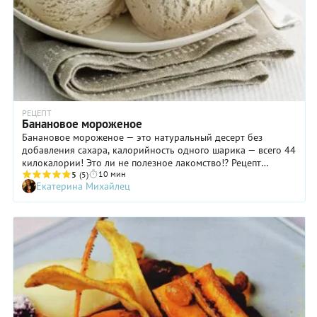
РЕЦЕПТ
Банановое мороженое
Банановое мороженое — это натуральный десерт без
добавления сахара, калорийность одного шарика — всего 44
килокалории! Это ли не полезное лакомство!? Рецепт
10 мин
бананового мороженого в домашних условиях —
5
(5)
Екатерина Михайлец
максимально легкий и быстрый. На его приготовление вам
понадобится всего 10 минут и 2 ингредиента: бананы и
молоко! Правда, придется всего же подождать, пока оно
заморозится. Обычно домашнее мороженое либо нужно
постоянно перемешивать в процессе его замораживания,
либо использовать мороженщицу. Это делается для того,
чтобы у десерта была кремовая и воздушная текстура, без
кристаллов льда. Но в случае с банановым мороженым оно
получается нежным и гладким без лишних усилий. Учтите
важный момент: для этого рецепта обязательно берите
спелые бананы, с недозрелыми мороженое будет горчить!