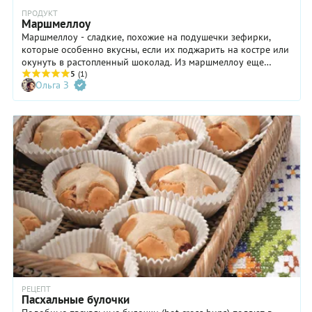
ПРОДУКТ
Маршмеллоу
Маршмеллоу - сладкие, похожие на подушечки зефирки,
которые особенно вкусны, если их поджарить на костре или
окунуть в растопленный шоколад. Из маршмеллоу еще
готовят глазурь, крем или превращают в начинку торта.
5
(1)
Ольга З
Расскажем об этом подробнее и предоставим советы по
приготовлению домашнего маршмеллоу.
РЕЦЕПТ
Пасхальные булочки