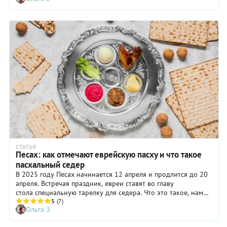
вакуумировать зип-пакеты, научились их использовать
многократно и вспомнили историю появления молнии.
СТАТЬЯ
Песах: как отмечают еврейскую пасху и что такое
пасхальный седер
В 2025 году Песах начинается 12 апреля и продлится до 20
апреля. Встречая праздник, евреи ставят во главу
стола специальную тарелку для седера. Что это такое, нам
рассказал житель Иерусалима, экскурсовод Игорь Медников.
5
(7)
Ольга З