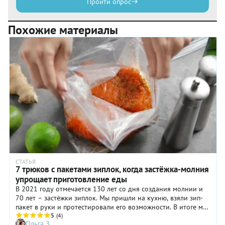
Пройти опрос
Похожие материалы
СТАТЬЯ
7 трюков с пакетами зиплок, когда застёжка-молния
упрощает приготовление еды
В 2021 году отмечается 130 лет со дня создания молнии и
70 лет – застёжки зиплок. Мы пришли на кухню, взяли зип-
пакет в руки и протестировали его возможности. В итоге мы
и еду приготовили, и проверили совет из интернета, как
5
(4)
Ольга З