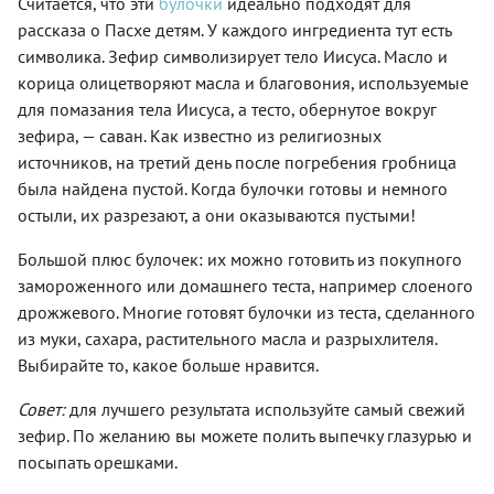
Считается, что эти
булочки
идеально подходят для
рассказа о Пасхе детям. У каждого ингредиента тут есть
символика. Зефир символизирует тело Иисуса. Масло и
корица олицетворяют масла и благовония, используемые
для помазания тела Иисуса, а тесто, обернутое вокруг
зефира, — саван. Как известно из религиозных
источников, на третий день после погребения гробница
была найдена пустой. Когда булочки готовы и немного
остыли, их разрезают, а они оказываются пустыми!
Большой плюс булочек: их можно готовить из покупного
замороженного или домашнего теста, например слоеного
дрожжевого. Многие готовят булочки из теста, сделанного
из муки, сахара, растительного масла и разрыхлителя.
Выбирайте то, какое больше нравится.
Совет:
для лучшего результата используйте самый свежий
зефир. По желанию вы можете полить выпечку глазурью и
посыпать орешками.