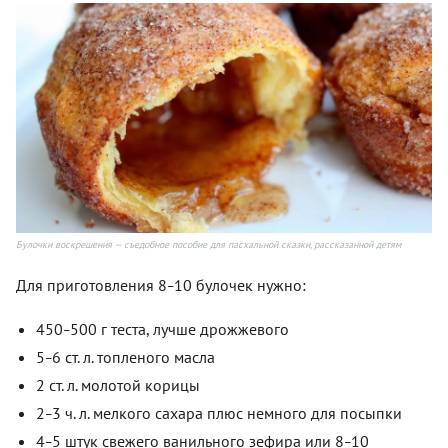
Булочки воскрешения — съедобное пособие для пасхальной сказки, рассказанной детям
Для приготовления 8
10 булочек нужно:
–
450
500 г теста, лучше дрожжевого
–
5
6 ст. л. топленого масла
–
2 ст. л. молотой корицы
2
3 ч. л. мелкого сахара плюс немного для посыпки
–
4
5 штук свежего ванильного зефира или 8
10
–
–