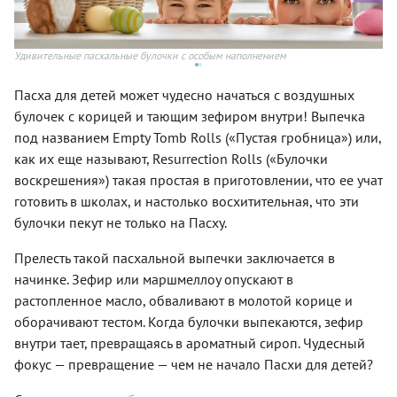
Удивительные пасхальные булочки с особым наполнением
Уд
Пасха для детей может чудесно начаться с воздушных
булочек с корицей и тающим зефиром внутри! Выпечка
под названием Empty Tomb Rolls («Пустая гробница») или,
как их еще называют, Resurrection Rolls («Булочки
воскрешения») такая простая в приготовлении, что ее учат
готовить в школах, и настолько восхитительная, что эти
булочки пекут не только на Пасху.
Прелесть такой пасхальной выпечки заключается в
начинке. Зефир или маршмеллоу опускают в
растопленное масло, обваливают в молотой корице и
оборачивают тестом. Когда булочки выпекаются, зефир
внутри тает, превращаясь в ароматный сироп. Чудесный
фокус — превращение — чем не начало Пасхи для детей?